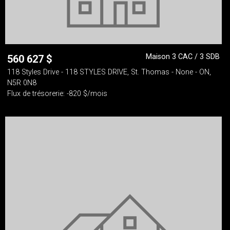
Maison 3 CAC / 3 SDB
560 627
$
118 Styles Drive - 118 STYLES DRIVE, St. Thomas - None - ON,
N5R 0N8
Flux de trésorerie: -820 $/mois