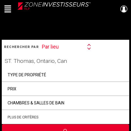
Menu
Live
En Direct
RECHERCHER
Par lieu
RECHERCHER PAR
Search
By
Trouvez
votre
foyer
TYPE DE PROPRIÉTÉ
PRIX
CHAMBRES & SALLES DE BAIN
PLUS DE CRITÈRES
Soumettre