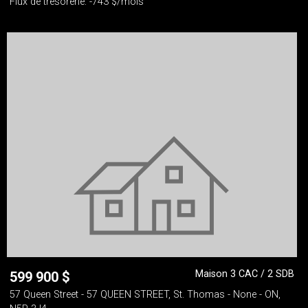
Flux de trésorerie: -743 $/mois
Maison 3 CAC / 2 SDB
599 900
$
57 Queen Street - 57 QUEEN STREET, St. Thomas - None - ON,