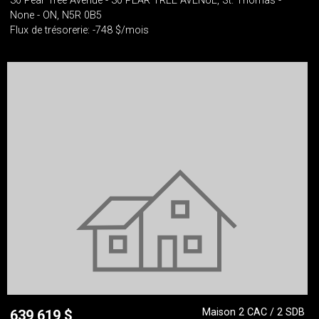
30 Pear Tree Avenue - 30 PEAR TREE AVENUE, St. Thomas -
None - ON, N5R 0B5
Flux de trésorerie: -748 $/mois
Maison 2 CAC / 2 SDB
639 619
$