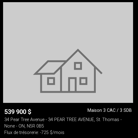
Maison 3 CAC / 3 SDB
539 900
$
34 Pear Tree Avenue - 34 PEAR TREE AVENUE, St. Thomas -
None - ON, N5R 0B5
Flux de trésorerie: -725 $/mois