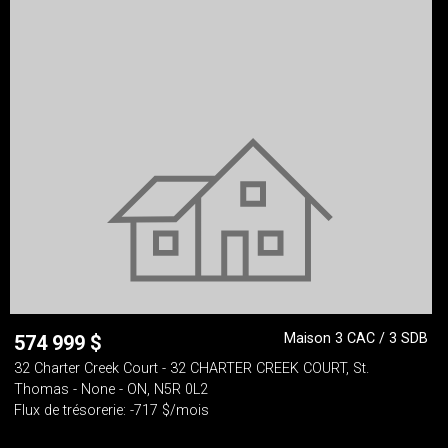
Maison 3 CAC / 3 SDB
574 999
$
32 Charter Creek Court - 32 CHARTER CREEK COURT, St.
Thomas - None - ON, N5R 0L2
Flux de trésorerie: -717 $/mois