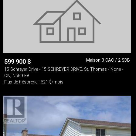
Maison 3 CAC / 2 SDB
599 900
$
15 Schreyer Drive - 15 SCHREYER DRIVE, St. Thomas - None -
ON, N5R 6E8
Flux de trésorerie: -621 $/mois