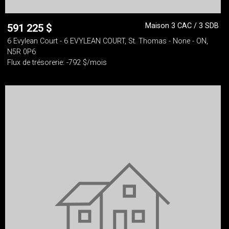
Maison 3 CAC / 3 SDB
591 225
$
6 Evylean Court - 6 EVYLEAN COURT, St. Thomas - None - ON,
N5R 0P6
Flux de trésorerie: -792 $/mois