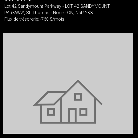
Lot 42 Sandymount Parkway - LOT 42 SANDYMOUNT
PARKWAY, St. Thomas - None - ON, N5P 2K8
Flux de trésorerie: -760 $/mois