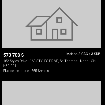
Maison 3 CAC / 3 SDB
570 708
$
163 Styles Drive - 163 STYLES DRIVE, St. Thomas - None - ON,
N5R 0R1
Flux de trésorerie: -865 $/mois