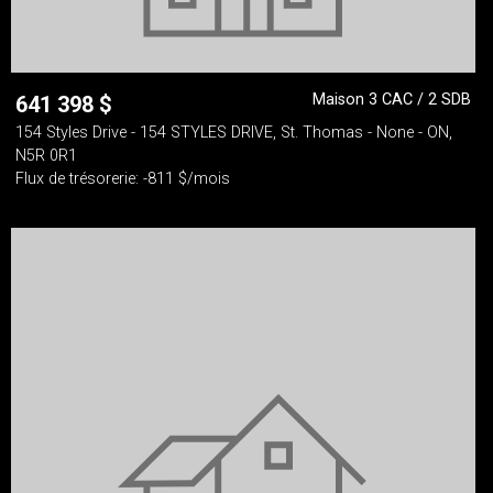
Maison 3 CAC / 2 SDB
641 398
$
154 Styles Drive - 154 STYLES DRIVE, St. Thomas - None - ON,
N5R 0R1
Flux de trésorerie: -811 $/mois