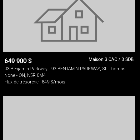
Maison 3 CAC / 3 SDB
649 900
$
93 Benjamin Parkway - 93 BENJAMIN PARKWAY, St. Thomas -
None - ON, N5R 0M4
Flux de trésorerie: -849 $/mois