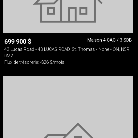
Maison 4 CAC / 3 SDB
699 900
$
43 Lucas Road - 43 LUCAS ROAD, St. Thomas - None - ON, N5R
0M2
Flux de trésorerie: -826 $/mois