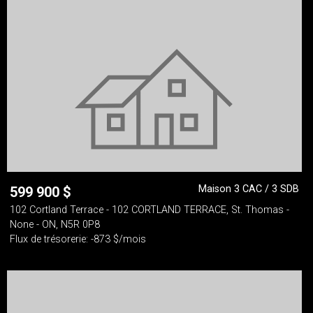
Maison 3 CAC / 3 SDB
599 900
$
102 Cortland Terrace - 102 CORTLAND TERRACE, St. Thomas -
None - ON, N5R 0P8
Flux de trésorerie: -873 $/mois