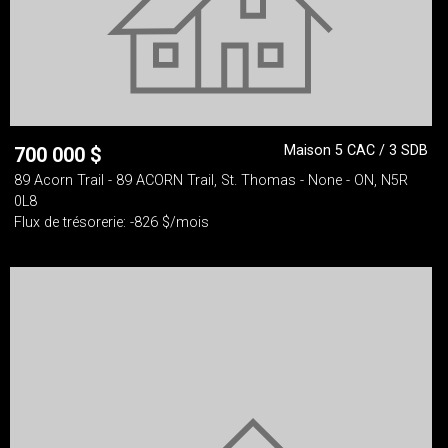
Maison 5 CAC / 3 SDB
700 000
$
89 Acorn Trail - 89 ACORN Trail, St. Thomas - None - ON, N5R
0L8
Flux de trésorerie: -826 $/mois