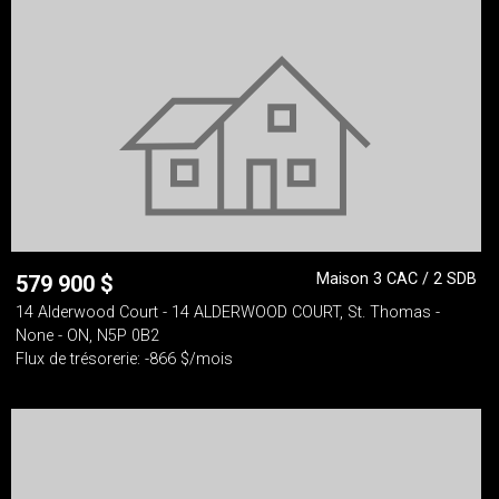
Maison 3 CAC / 2 SDB
579 900
$
14 Alderwood Court - 14 ALDERWOOD COURT, St. Thomas -
None - ON, N5P 0B2
Flux de trésorerie: -866 $/mois