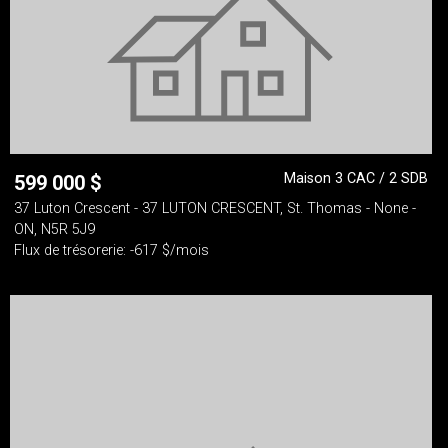
Maison 3 CAC / 2 SDB
599 000
$
37 Luton Crescent - 37 LUTON CRESCENT, St. Thomas - None -
ON, N5R 5J9
Flux de trésorerie: -617 $/mois