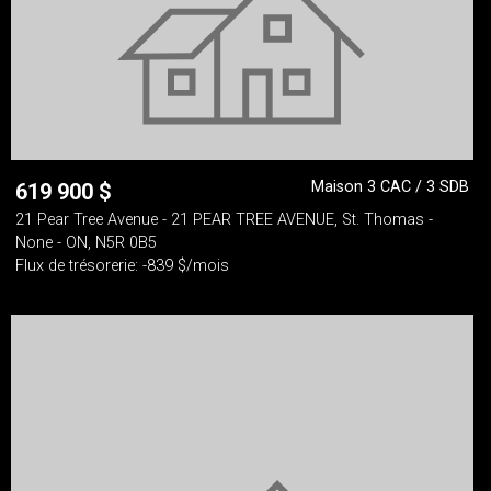
Maison 3 CAC / 3 SDB
619 900
$
21 Pear Tree Avenue - 21 PEAR TREE AVENUE, St. Thomas -
None - ON, N5R 0B5
Flux de trésorerie: -839 $/mois