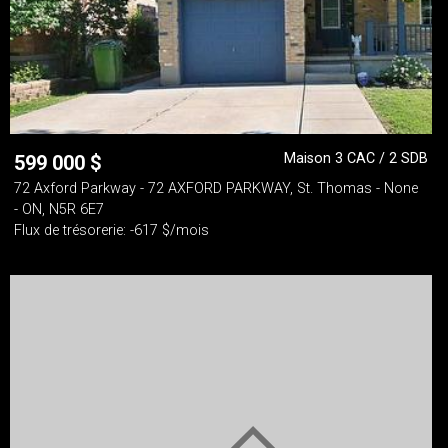
Maison 3 CAC / 2 SDB
599 000
$
72 Axford Parkway - 72 AXFORD PARKWAY, St. Thomas - None
- ON, N5R 6E7
Flux de trésorerie: -617 $/mois