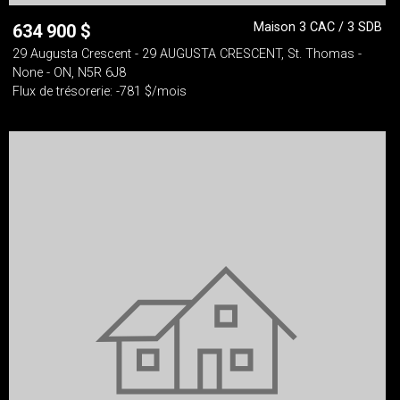
Maison 3 CAC / 3 SDB
634 900
$
29 Augusta Crescent - 29 AUGUSTA CRESCENT, St. Thomas -
None - ON, N5R 6J8
Flux de trésorerie: -781 $/mois