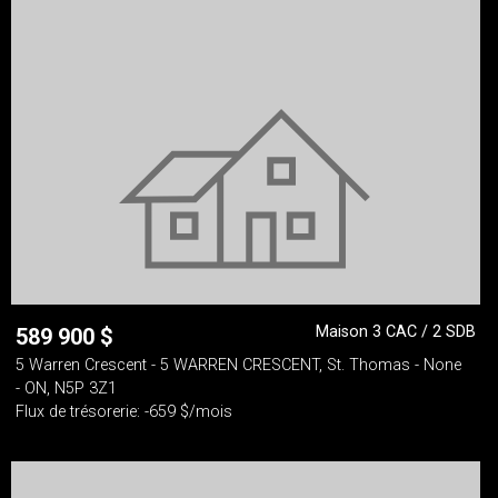
Maison 3 CAC / 2 SDB
589 900
$
5 Warren Crescent - 5 WARREN CRESCENT, St. Thomas - None
- ON, N5P 3Z1
Flux de trésorerie: -659 $/mois