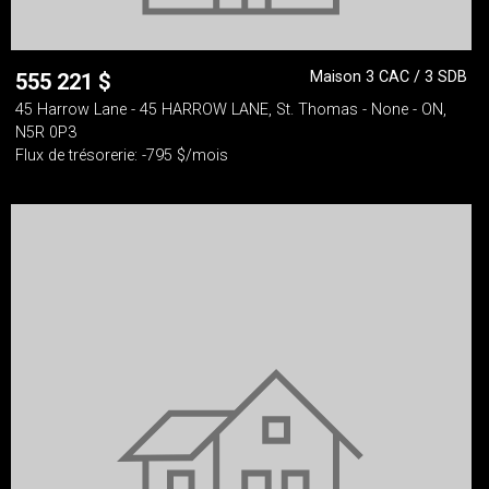
Maison 3 CAC / 3 SDB
555 221
$
45 Harrow Lane - 45 HARROW LANE, St. Thomas - None - ON,
N5R 0P3
Flux de trésorerie: -795 $/mois