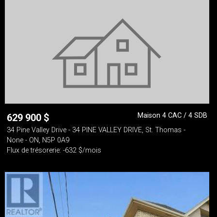
Maison 4 CAC / 4 SDB
629 900
$
34 Pine Valley Drive - 34 PINE VALLEY DRIVE, St. Thomas -
None - ON, N5P 0A9
Flux de trésorerie: -632 $/mois