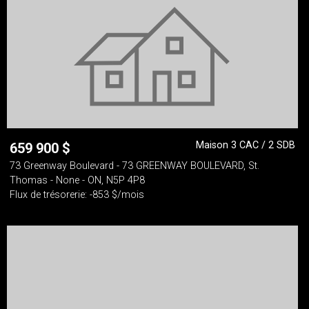
Maison 3 CAC / 2 SDB
659 900
$
73 Greenway Boulevard - 73 GREENWAY BOULEVARD, St.
Thomas - None - ON, N5P 4P8
Flux de trésorerie: -853 $/mois