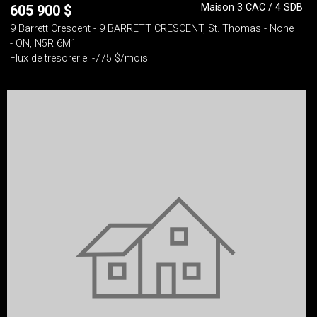
Maison 3 CAC / 4 SDB
605 900
$
9 Barrett Crescent - 9 BARRETT CRESCENT, St. Thomas - None
- ON, N5R 6M1
Flux de trésorerie: -775 $/mois