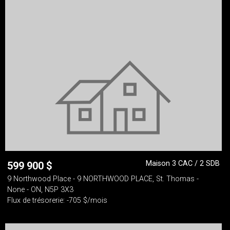
Maison 3 CAC / 2 SDB
599 900
$
9 Northwood Place - 9 NORTHWOOD PLACE, St. Thomas -
None - ON, N5P 3X3
Flux de trésorerie: -705 $/mois