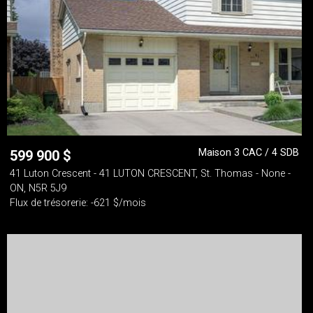
Maison 3 CAC / 4 SDB
599 900
$
41 Luton Crescent - 41 LUTON CRESCENT, St. Thomas - None -
ON, N5R 5J9
Flux de trésorerie: -621 $/mois