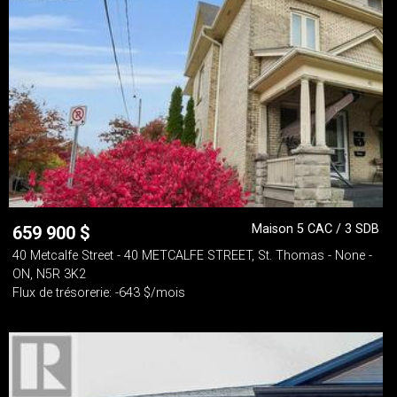
Maison 5 CAC / 3 SDB
659 900
$
40 Metcalfe Street - 40 METCALFE STREET, St. Thomas - None -
ON, N5R 3K2
Flux de trésorerie: -643 $/mois