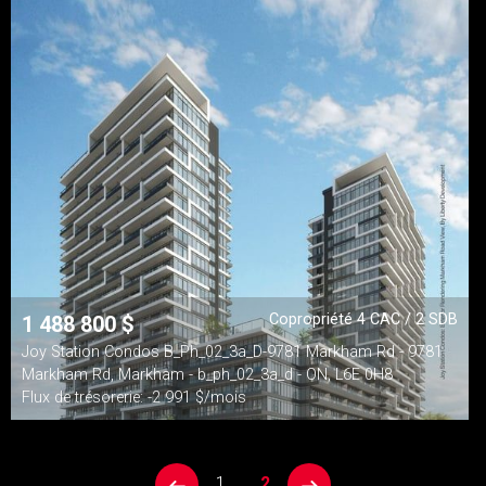
Copropriété 4 CAC / 2 SDB
1 488 800
$
Joy Station Condos B_Ph_02_3a_D-9781 Markham Rd - 9781
Markham Rd, Markham - b_ph_02_3a_d - ON, L6E 0H8
Flux de trésorerie: -2 991 $/mois
1
2