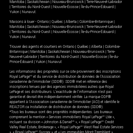
Manitoba
|
Saskatchewan
|
Nouveau-Brunswick
|
Terre-Neuve-et-Labrador
|
Territoires du Nord-Ouest
|
Nouvelle-Écosse
|
Île-du-Prince-Édouard
|
Yukon
|
Nunavut
.
Maisons à louer -
Ontario
|
Québec
|
Alberta
|
Colombie-Britannique
|
Manitoba
|
Saskatchewan
|
Nouveau-Brunswick
|
Terre-Neuve-et-Labrador
|
Territoires du Nord-Ouest
|
Nouvelle-Écosse
|
Île-du-Prince-Édouard
|
Yukon
|
Nunavut
.
Trouver des agents et courtiers en
Ontario
|
Québec
|
Alberta
|
Colombie-
Britannique
|
Manitoba
|
Saskatchewan
|
Nouveau-Brunswick
|
Terre-
Neuve-et-Labrador
|
Territoires du Nord-Ouest
|
Nouvelle-Écosse
|
Île-du-
Prince-Édouard
|
Yukon
|
Nunavut
Les informations des propriétés sur ce site proviennent des inscriptions
Royal LePage
MD
et du service de distribution de données de l'Association
canadienne de l’immobilier (SDD®). SDD® met en référence des
inscriptions tenues par des agences immobilières autres que Royal
LePage et ses distributeurs. L'exactitude de l'information n'est pas
garantie et devrait être indépendamment vérifiée. La marque DDF®
appartient à l'Association canadienne de l’immobilier (ACI) et identifie le
REALTOR.ca Installation de distribution de données (SDD®).
*Tous les bureaux sont des propriétés indépendantes. Les bureaux
comprenant la mention « Services immobiliers Royal LePage
MD
Ltée »,
incluant sa division « Johnston & Daniel
MD
», « Royal LePage
MD
Credit
Valley Real Estate, Brokerage », « Royal LePage
MD
West Real Estate Services
», « Royal LePage
MD
Sussex », et « Les immeubles Mont-Tremblant »