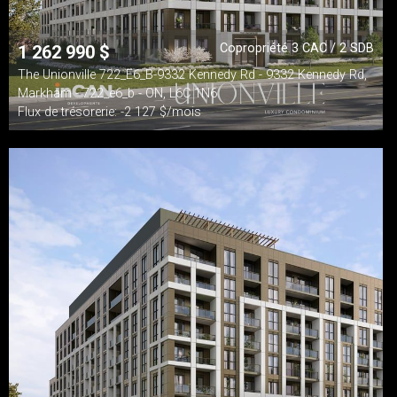
Copropriété 3 CAC / 2 SDB
1 262 990
$
The Unionville 722_E6_B-9332 Kennedy Rd - 9332 Kennedy Rd,
Markham - 722_e6_b - ON, L6C 1N6
Flux de trésorerie: -2 127 $/mois