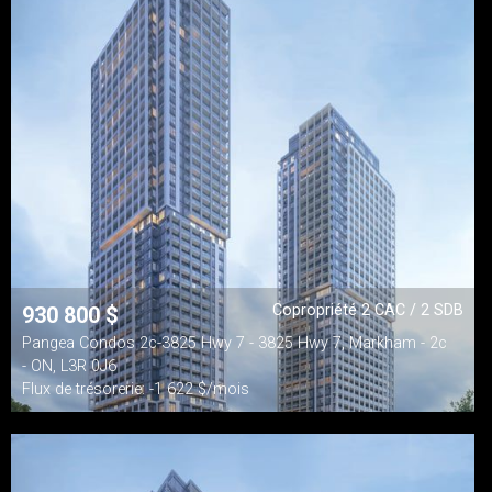
Copropriété 2 CAC / 2 SDB
930 800
$
Pangea Condos 2c-3825 Hwy 7 - 3825 Hwy 7, Markham - 2c
- ON, L3R 0J6
Flux de trésorerie: -1 622 $/mois