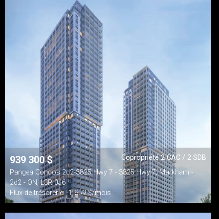
Copropriété 2 CAC / 2 SDB
939 300
$
Pangea Condos 2d2-3825 Hwy 7 - 3825 Hwy 7, Markham -
2d2 - ON, L3R 0J6
Flux de trésorerie: -1 659 $/mois