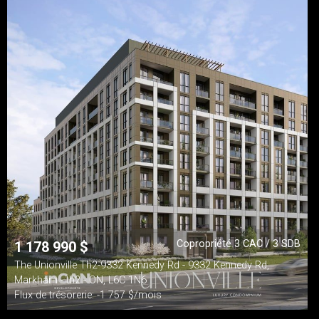
Copropriété 3 CAC / 3 SDB
1 178 990
$
The Unionville Th2-9332 Kennedy Rd - 9332 Kennedy Rd,
Markham - th2 - ON, L6C 1N6
Flux de trésorerie: -1 757 $/mois