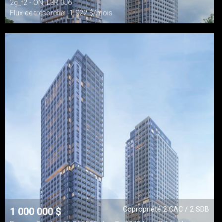
2g_f2 - ON, L3R 0J6
Flux de trésorerie: -1 922 $/mois
Copropriété 2 CAC / 2 SDB
1 000 000
$