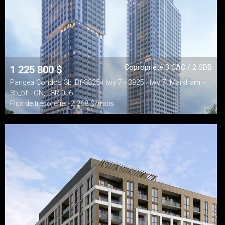
Copropriété 3 CAC / 2 SDB
1 225 800
$
Pangea Condos 3b_Bf-3825 Hwy 7 - 3825 Hwy 7, Markham -
3b_bf - ON, L3R 0J6
Flux de trésorerie: -2 268 $/mois