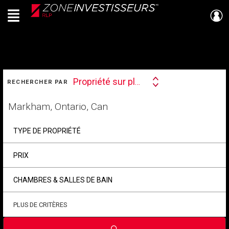
Menu
Live
En Direct
RECHERCHER
Propriété sur plan
RECHERCHER PAR
Search
By
Trouvez
votre
foyer
TYPE DE PROPRIÉTÉ
PRIX
CHAMBRES & SALLES DE BAIN
PLUS DE CRITÈRES
Soumettre