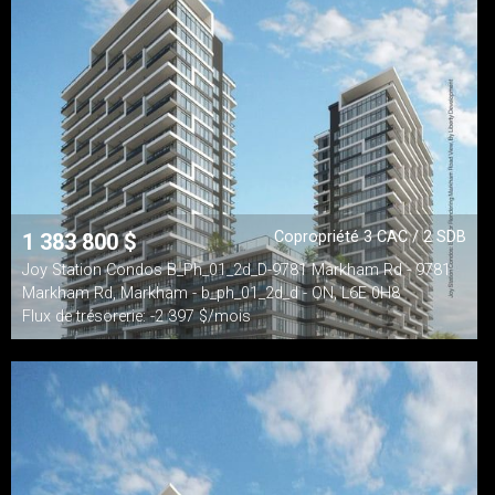
Copropriété 3 CAC / 2 SDB
1 383 800
$
Joy Station Condos B_Ph_01_2d_D-9781 Markham Rd - 9781
Markham Rd, Markham - b_ph_01_2d_d - ON, L6E 0H8
Flux de trésorerie: -2 397 $/mois