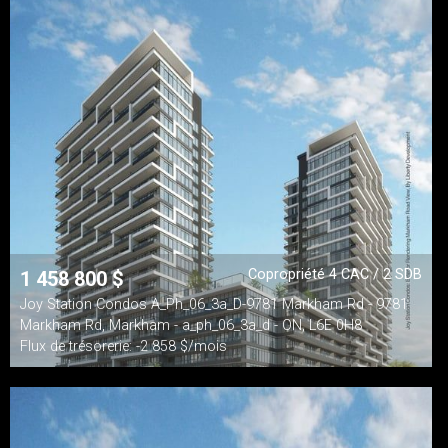
Copropriété 4 CAC / 2 SDB
1 458 800
$
Joy Station Condos A_Ph_06_3a_D-9781 Markham Rd - 9781
Markham Rd, Markham - a_ph_06_3a_d - ON, L6E 0H8
Flux de trésorerie: -2 858 $/mois