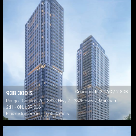
Copropriété 2 CAC / 2 SDB
938 300
$
Pangea Condos 2d1-3825 Hwy 7 - 3825 Hwy 7, Markham -
2d1 - ON, L3R 0J6
Flux de trésorerie: -1 655 $/mois