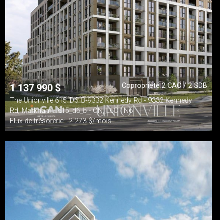
Copropriété 2 CAC / 2 SDB
1 137 990
$
The Unionville 615_D6_B-9332 Kennedy Rd - 9332 Kennedy
Rd, Markham - 615_d6_b - ON, L6C 1N6
Flux de trésorerie: -2 273 $/mois