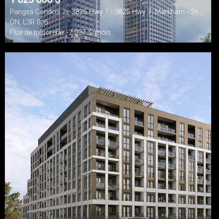
Pangea Condos 2e-3825 Hwy 7 - 3825 Hwy 7, Markham - 2e -
ON, L3R 0J6
Flux de trésorerie: -2 037 $/mois