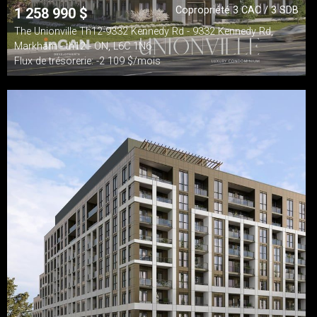
Copropriété 3 CAC / 3 SDB
1 258 990
$
The Unionville Th12-9332 Kennedy Rd - 9332 Kennedy Rd,
Markham - th12 - ON, L6C 1N6
Flux de trésorerie: -2 109 $/mois