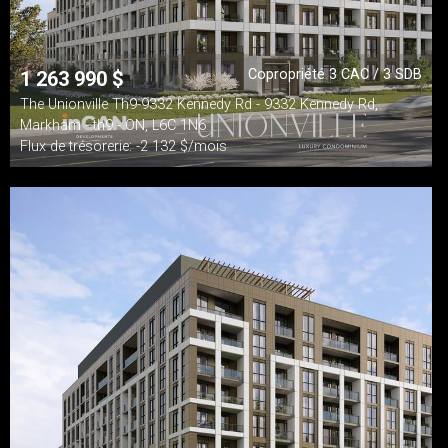
Copropriété 3 CAC / 3 SDB
1 263 990
$
The Unionville Th9-9332 Kennedy Rd - 9332 Kennedy Rd,
Markham - th9 - ON, L6C 1N6
Flux de trésorerie: -2 132 $/mois