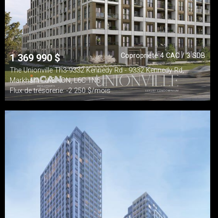
Copropriété 4 CAC / 3 SDB
1 369 990
$
The Unionville Th3-9332 Kennedy Rd - 9332 Kennedy Rd,
Markham - th3 - ON, L6C 1N6
Flux de trésorerie: -2 250 $/mois