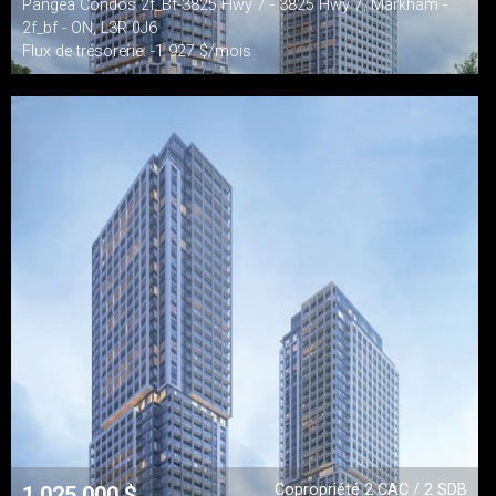
Pangea Condos 2f_Bf-3825 Hwy 7 - 3825 Hwy 7, Markham -
2f_bf - ON, L3R 0J6
Flux de trésorerie: -1 927 $/mois
Copropriété 2 CAC / 2 SDB
1 025 000
$