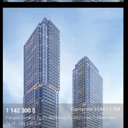
Copropriété 3 CAC / 2 SDB
1 142 300
$
Pangea Condos 2g_F1-3825 Hwy 7 - 3825 Hwy 7, Markham -
2g_f1 - ON, L3R 0J6