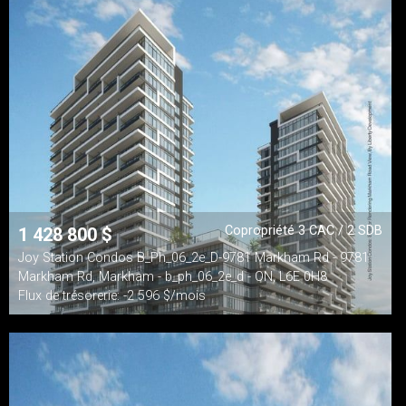
Copropriété 3 CAC / 2 SDB
1 428 800
$
Joy Station Condos B_Ph_06_2e_D-9781 Markham Rd - 9781
Markham Rd, Markham - b_ph_06_2e_d - ON, L6E 0H8
Flux de trésorerie: -2 596 $/mois