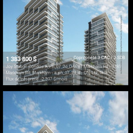
Copropriété 3 CAC / 2 SDB
1 383 800
$
Joy Station Condos A_Ph_07_2d_D-9781 Markham Rd - 9781
Markham Rd, Markham - a_ph_07_2d_d - ON, L6E 0H8
Flux de trésorerie: -2 397 $/mois