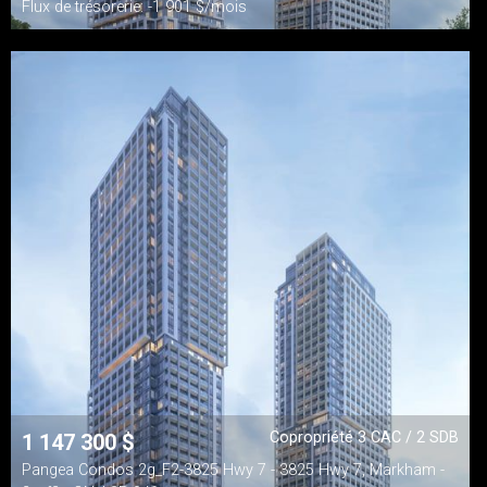
Flux de trésorerie: -1 901 $/mois
Copropriété 3 CAC / 2 SDB
1 147 300
$
Pangea Condos 2g_F2-3825 Hwy 7 - 3825 Hwy 7, Markham -