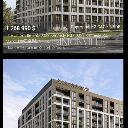
Copropriété 3 CAC / 3 SDB
1 268 990
$
The Unionville Th6-9332 Kennedy Rd - 9332 Kennedy Rd,
Markham - th6 - ON, L6C 1N6
Flux de trésorerie: -2 154 $/mois