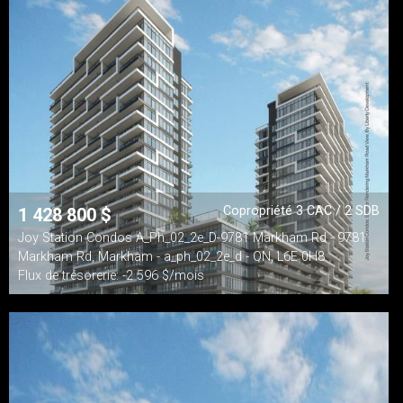
Copropriété 3 CAC / 2 SDB
1 428 800
$
Joy Station Condos A_Ph_02_2e_D-9781 Markham Rd - 9781
Markham Rd, Markham - a_ph_02_2e_d - ON, L6E 0H8
Flux de trésorerie: -2 596 $/mois