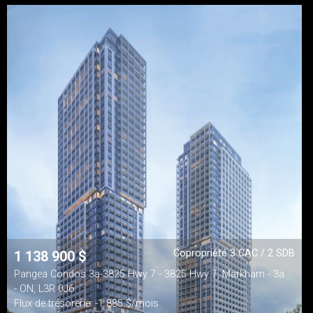
Copropriété 3 CAC / 2 SDB
1 138 900
$
Pangea Condos 3a-3825 Hwy 7 - 3825 Hwy 7, Markham - 3a
- ON, L3R 0J6
Flux de trésorerie: -1 885 $/mois