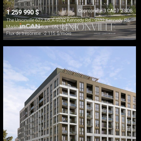
Copropriété 3 CAC / 2 SDB
1 259 990
$
The Unionville 622_E6_A-9332 Kennedy Rd - 9332 Kennedy Rd,
Markham - 622_e6_a - ON, L6C 1N6
Flux de trésorerie: -2 115 $/mois