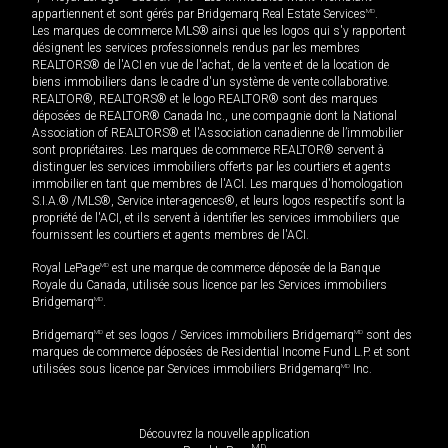
appartiennent et sont gérés par Bridgemarq Real Estate Services
MD
.
Les marques de commerce MLS® ainsi que les logos qui s'y rapportent
désignent les services professionnels rendus par les membres
REALTORS® de l'ACI en vue de l'achat, de la vente et de la location de
biens immobiliers dans le cadre d'un système de vente collaborative.
REALTOR®, REALTORS® et le logo REALTOR® sont des marques
déposées de REALTOR® Canada Inc., une compagnie dont la National
Association of REALTORS® et l'Association canadienne de l’immobilier
sont propriétaires. Les marques de commerce REALTOR® servent à
distinguer les services immobiliers offerts par les courtiers et agents
immobilier en tant que membres de l'ACI. Les marques d'homologation
S.I.A.® /MLS®, Service inter-agences®, et leurs logos respectifs sont la
propriété de l'ACI, et ils servent à identifier les services immobiliers que
fournissent les courtiers et agents membres de l'ACI.
Royal LePage
MD
est une marque de commerce déposée de la Banque
Royale du Canada, utilisée sous licence par les Services immobiliers
Bridgemarq
MD
.
Bridgemarq
MD
et ses logos / Services immobiliers Bridgemarq
MD
sont des
marques de commerce déposées de Residential Income Fund L.P. et sont
utilisées sous licence par Services immobiliers Bridgemarq
MD
Inc.
Découvrez la nouvelle application
MD