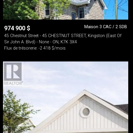
Maison 3 CAC / 2 SDB
974 900
$
45 Chestnut Street - 45 CHESTNUT STREET, Kingston (East Of
Sir John A. Blvd) - None - ON, K7K 3X4
Flux de trésorerie: -2 418 $/mois