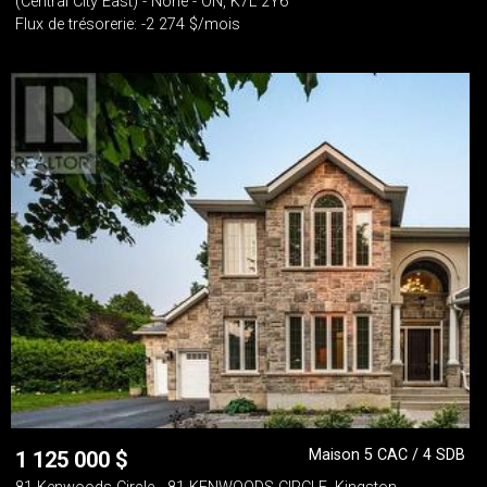
(Central City East) - None - ON, K7L 2Y6
Flux de trésorerie: -2 274 $/mois
Maison 5 CAC / 4 SDB
1 125 000
$