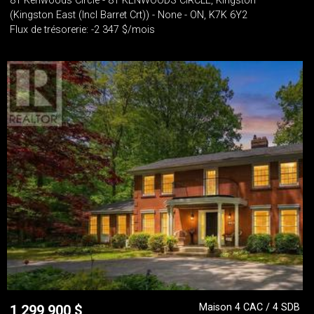
81 Kenwoods Circle - 81 KENWOODS CIRCLE, Kingston
(Kingston East (Incl Barret Crt)) - None - ON, K7K 6Y2
Flux de trésorerie: -2 347 $/mois
Maison 4 CAC / 4 SDB
1 299 900
$