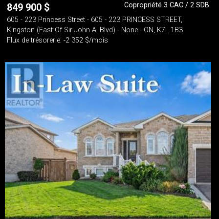
Copropriété 3 CAC / 2 SDB
849 900
$
605 - 223 Princess Street - 605 - 223 PRINCESS STREET,
Kingston (East Of Sir John A. Blvd) - None - ON, K7L 1B3
Flux de trésorerie: -2 352 $/mois