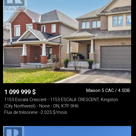
Maison 5 CAC / 4 SDB
1 099 999
$
1153 Escala Crescent - 1153 ESCALA CRESCENT, Kingston
(City Northwest) - None - ON, K7P 0H6
Flux de trésorerie: -2 023 $/mois