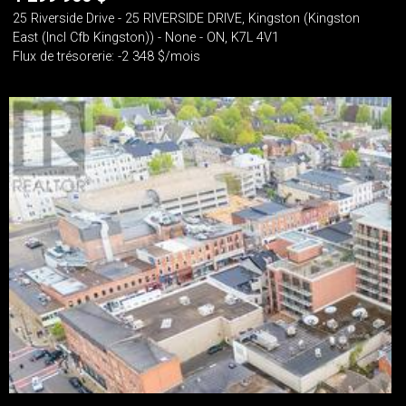
25 Riverside Drive - 25 RIVERSIDE DRIVE, Kingston (Kingston
East (Incl Cfb Kingston)) - None - ON, K7L 4V1
Flux de trésorerie: -2 348 $/mois