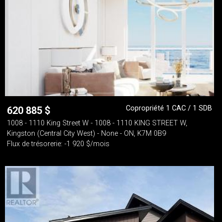
Copropriété 1 CAC / 1 SDB
620 885
$
1008 - 1110 King Street W - 1008 - 1110 KING STREET W,
Kingston (Central City West) - None - ON, K7M 0B9
Flux de trésorerie: -1 920 $/mois