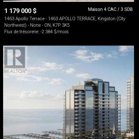
Maison 4 CAC / 3 SDB
1 179 000
$
1463 Apollo Terrace - 1463 APOLLO TERRACE, Kingston (City
Northwest) - None - ON, K7P 3K5
Flux de trésorerie: -2 384 $/mois