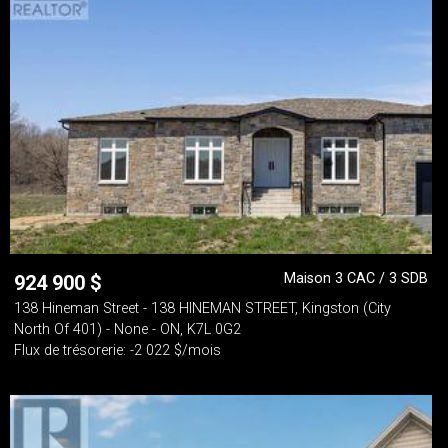
Maison 3 CAC / 3 SDB
924 900
$
138 Hineman Street - 138 HINEMAN STREET, Kingston (City
North Of 401) - None - ON, K7L 0G2
Flux de trésorerie: -2 022 $/mois