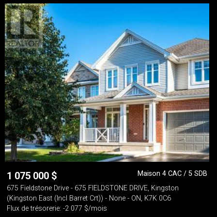
Maison 4 CAC / 5 SDB
1 075 000
$
675 Fieldstone Drive - 675 FIELDSTONE DRIVE, Kingston
(Kingston East (Incl Barret Crt)) - None - ON, K7K 0C6
Flux de trésorerie: -2 077 $/mois