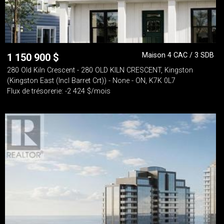
Maison 4 CAC / 3 SDB
1 150 900
$
280 Old Kiln Crescent - 280 OLD KILN CRESCENT, Kingston
(Kingston East (Incl Barret Crt)) - None - ON, K7K 0L7
Flux de trésorerie: -2 424 $/mois