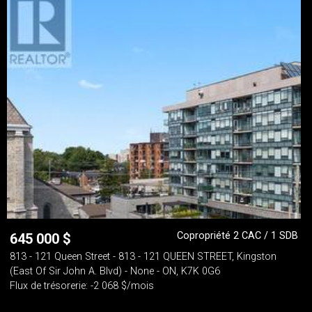
Copropriété 2 CAC / 1 SDB
645 000
$
813 - 121 Queen Street - 813 - 121 QUEEN STREET, Kingston
(East Of Sir John A. Blvd) - None - ON, K7K 0G6
Flux de trésorerie: -2 068 $/mois