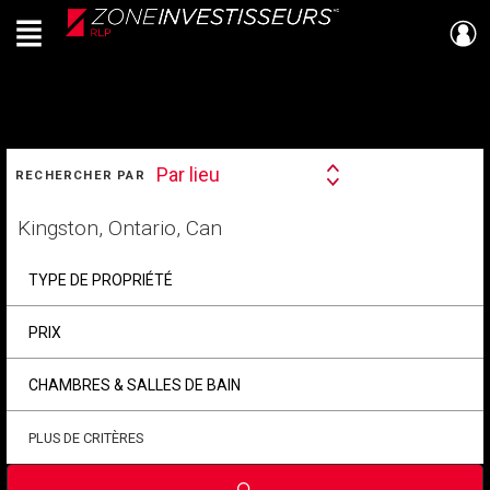
Menu
Live
En Direct
RECHERCHER
Par lieu
RECHERCHER PAR
Search
By
Trouvez
votre
foyer
TYPE DE PROPRIÉTÉ
PRIX
CHAMBRES & SALLES DE BAIN
PLUS DE CRITÈRES
Soumettre