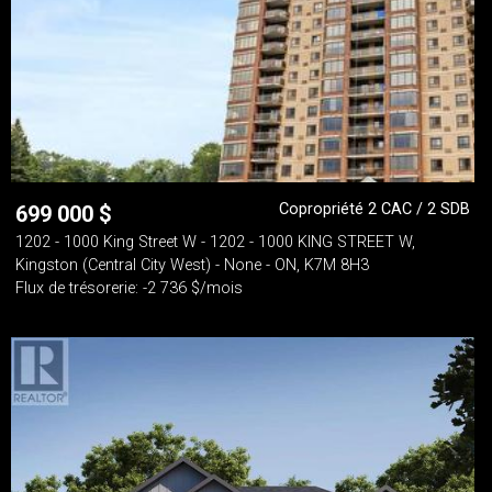
Copropriété 2 CAC / 2 SDB
699 000
$
1202 - 1000 King Street W - 1202 - 1000 KING STREET W,
Kingston (Central City West) - None - ON, K7M 8H3
Flux de trésorerie: -2 736 $/mois