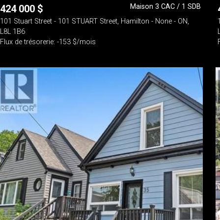
Maison 3 CAC / 1 SDB
424 000
$
101 Stuart Street - 101 STUART Street, Hamilton - None - ON,
L8L 1B6
Flux de trésorerie: -153 $/mois