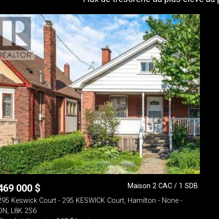
Maison 2 CAC / 1 SDB
469 000
$
295 Keswick Court - 295 KESWICK Court, Hamilton - None -
ON, L8K 2S6