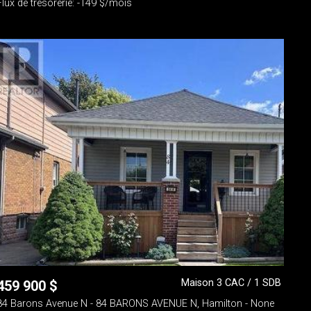
Flux de trésorerie: -149 $/mois
Maison 3 CAC / 1 SDB
459 900
$
84 Barons Avenue N - 84 BARONS AVENUE N, Hamilton - None