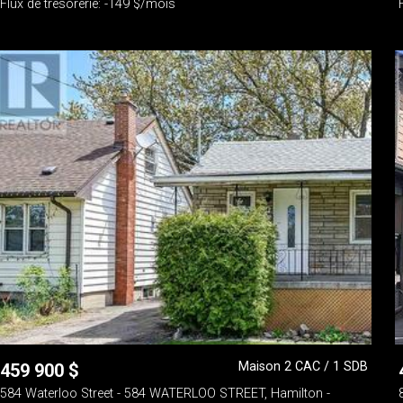
Flux de trésorerie: -149 $/mois
Maison 2 CAC / 1 SDB
459 900
$
584 Waterloo Street - 584 WATERLOO STREET, Hamilton -