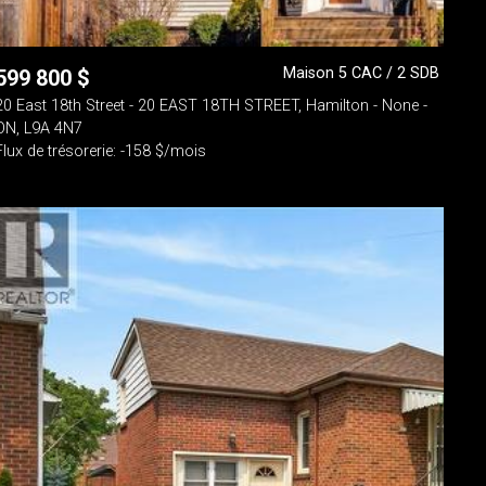
Maison 5 CAC / 2 SDB
599 800
$
20 East 18th Street - 20 EAST 18TH STREET, Hamilton - None -
ON, L9A 4N7
Flux de trésorerie: -158 $/mois