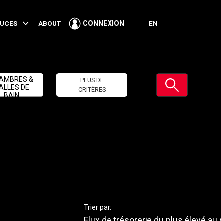
TUCES
ABOUT
EN
CONNEXION
Soumettre
AMBRES &
PLUS DE
ALLES DE
CRITÈRES
BAIN
Trier par:
Flux de trésorerie du plus élevé au