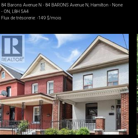
84 Barons Avenue N - 84 BARONS Avenue N, Hamilton - None
- ON, L8H 5A4
Flux de trésorerie: -149 $/mois