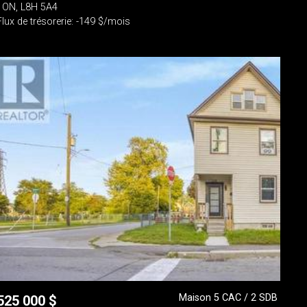
- ON, L8H 5A4
Flux de trésorerie: -149 $/mois
Maison 5 CAC / 2 SDB
525 000
$