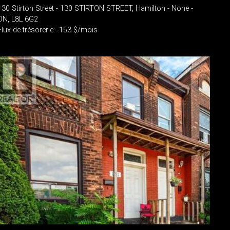
130 Stirton Street - 130 STIRTON STREET, Hamilton - None -
ON, L8L 6G2
Flux de trésorerie: -153 $/mois