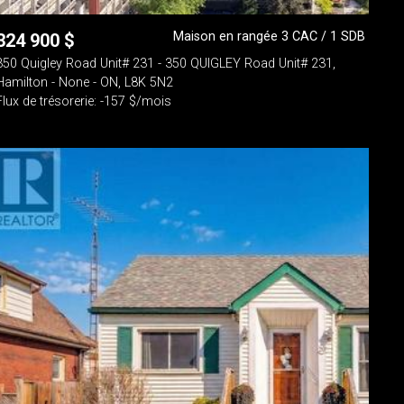
Maison en rangée 3 CAC / 1 SDB
324 900
$
350 Quigley Road Unit# 231 - 350 QUIGLEY Road Unit# 231,
Hamilton - None - ON, L8K 5N2
Flux de trésorerie: -157 $/mois