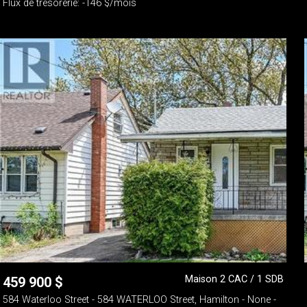
Flux de trésorerie: -146 $/mois
Maison 2 CAC / 1 SDB
459 900
$
584 Waterloo Street - 584 WATERLOO Street, Hamilton - None -