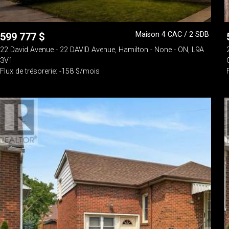
Maison 4 CAC / 2 SDB
599 777
$
22 David Avenue - 22 DAVID Avenue, Hamilton - None - ON, L9A
3V1
Flux de trésorerie: -158 $/mois