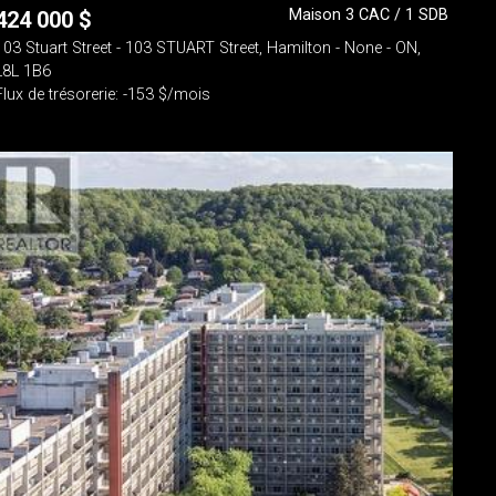
Maison 3 CAC / 1 SDB
424 000
$
103 Stuart Street - 103 STUART Street, Hamilton - None - ON,
L8L 1B6
Flux de trésorerie: -153 $/mois