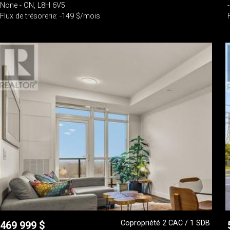
None - ON, L8H 6V5
Flux de trésorerie: -149 $/mois
Copropriété 2 CAC / 1 SDB
469 999
$