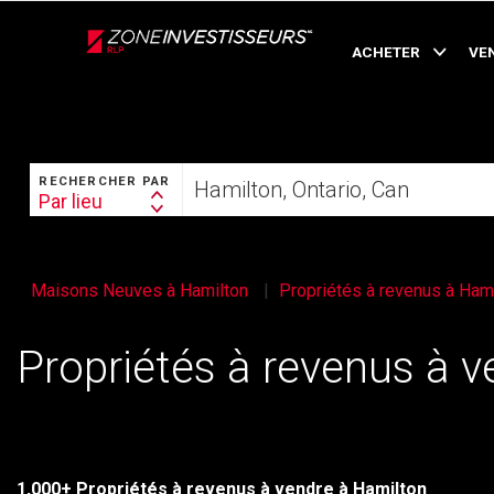
Live
En Direct
ACHETER
VE
RECHERCHER
Trouvez
RECHERCHER PAR
votre
Par lieu
Search
foyer
By
Maisons Neuves à Hamilton
Propriétés à revenus à Ham
Propriétés à revenus à 
1,000+ Propriétés à revenus à vendre à Hamilton