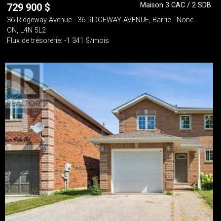
Maison 3 CAC / 2 SDB
729 900
$
36 Ridgeway Avenue - 36 RIDGEWAY AVENUE, Barrie - None -
ON, L4N 5L2
Flux de trésorerie: -1 341 $/mois