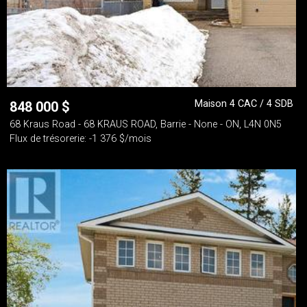
Maison 4 CAC / 4 SDB
848 000
$
68 Kraus Road - 68 KRAUS ROAD, Barrie - None - ON, L4N 0N5
Flux de trésorerie: -1 376 $/mois