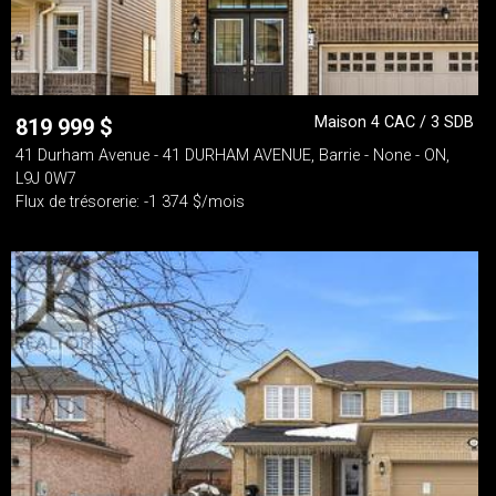
Maison 4 CAC / 3 SDB
819 999
$
41 Durham Avenue - 41 DURHAM AVENUE, Barrie - None - ON,
L9J 0W7
Flux de trésorerie: -1 374 $/mois