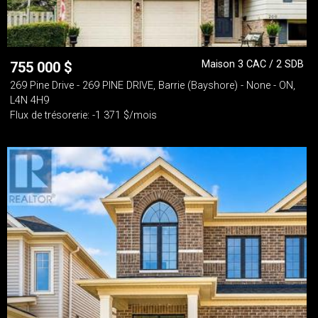
Maison 3 CAC / 2 SDB
755 000
$
269 Pine Drive - 269 PINE DRIVE, Barrie (Bayshore) - None - ON,
L4N 4H9
Flux de trésorerie: -1 371 $/mois