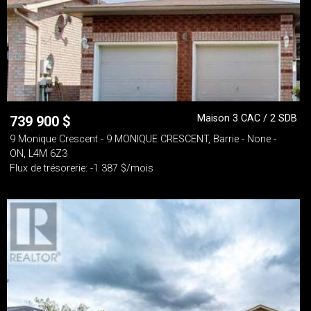
Maison 3 CAC / 2 SDB
739 900
$
9 Monique Crescent - 9 MONIQUE CRESCENT, Barrie - None -
ON, L4M 6Z3
Flux de trésorerie: -1 387 $/mois