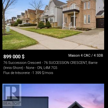
Maison 4 CAC / 4 SDB
899 000
$
76 Succession Crescent - 76 SUCCESSION CRESCENT, Barrie
(Innis-Shore) - None - ON, L4M 7G5
Flux de trésorerie: -1 399 $/mois