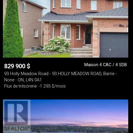
Maison 4 CAC / 4 SDB
829 900
$
93 Holly Meadow Road - 93 HOLLY MEADOW ROAD, Barrie -
None - ON, L4N 0A1
Flux de trésorerie: -1 293 $/mois