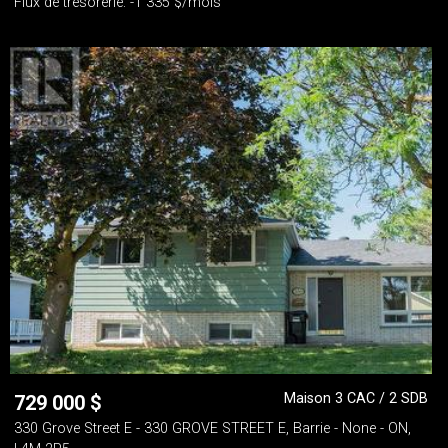
Flux de trésorerie: -1 335 $/mois
Maison 3 CAC / 2 SDB
729 000
$
330 Grove Street E - 330 GROVE STREET E, Barrie - None - ON,