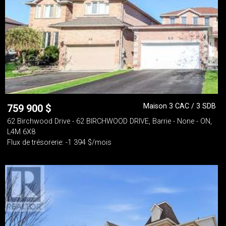
Maison 3 CAC / 3 SDB
759 900
$
62 Birchwood Drive - 62 BIRCHWOOD DRIVE, Barrie - None - ON,
L4M 6X8
Flux de trésorerie: -1 394 $/mois