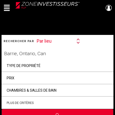
Menu
Live
En Direct
RECHERCHER
Par lieu
RECHERCHER PAR
Search
By
Trouvez
votre
foyer
TYPE DE PROPRIÉTÉ
PRIX
CHAMBRES & SALLES DE BAIN
PLUS DE CRITÈRES
Soumettre