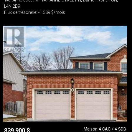
147 Anne Street N - 147 ANNE STREET N, Barrie - None - ON,
L4N 2B9
Flux de trésorerie: -1 339 $/mois
Maison 4 CAC / 4 SDB
839 900
$