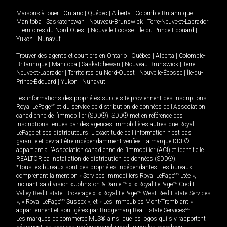
Maisons à louer -
Ontario
|
Québec
|
Alberta
|
Colombie-Britannique
|
Manitoba
|
Saskatchewan
|
Nouveau-Brunswick
|
Terre-Neuve-et-Labrador
|
Territoires du Nord-Ouest
|
Nouvelle-Écosse
|
Île-du-Prince-Édouard
|
Yukon
|
Nunavut
.
Trouver des agents et courtiers en
Ontario
|
Québec
|
Alberta
|
Colombie-
Britannique
|
Manitoba
|
Saskatchewan
|
Nouveau-Brunswick
|
Terre-
Neuve-et-Labrador
|
Territoires du Nord-Ouest
|
Nouvelle-Écosse
|
Île-du-
Prince-Édouard
|
Yukon
|
Nunavut
Les informations des propriétés sur ce site proviennent des inscriptions
Royal LePage
MD
et du service de distribution de données de l'Association
canadienne de l’immobilier (SDD®). SDD® met en référence des
inscriptions tenues par des agences immobilières autres que Royal
LePage et ses distributeurs. L'exactitude de l'information n'est pas
garantie et devrait être indépendamment vérifiée. La marque DDF®
appartient à l'Association canadienne de l’immobilier (ACI) et identifie le
REALTOR.ca Installation de distribution de données (SDD®).
*Tous les bureaux sont des propriétés indépendantes. Les bureaux
comprenant la mention « Services immobiliers Royal LePage
MD
Ltée »,
incluant sa division « Johnston & Daniel
MD
», « Royal LePage
MD
Credit
Valley Real Estate, Brokerage », « Royal LePage
MD
West Real Estate Services
», « Royal LePage
MD
Sussex », et « Les immeubles Mont-Tremblant »
appartiennent et sont gérés par Bridgemarq Real Estate Services
MD
.
Les marques de commerce MLS® ainsi que les logos qui s'y rapportent