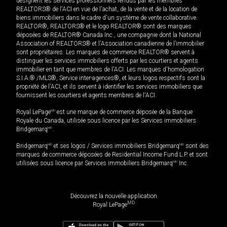
désignent les services professionnels rendus par les membres
REALTORS® de l'ACI en vue de l'achat, de la vente et de la location de
biens immobiliers dans le cadre d'un système de vente collaborative.
REALTOR®, REALTORS® et le logo REALTOR® sont des marques
déposées de REALTOR® Canada Inc., une compagnie dont la National
Association of REALTORS® et l'Association canadienne de l’immobilier
sont propriétaires. Les marques de commerce REALTOR® servent à
distinguer les services immobiliers offerts par les courtiers et agents
immobilier en tant que membres de l'ACI. Les marques d'homologation
S.I.A.® /MLS®, Service inter-agences®, et leurs logos respectifs sont la
propriété de l'ACI, et ils servent à identifier les services immobiliers que
fournissent les courtiers et agents membres de l'ACI.
Royal LePage
MD
est une marque de commerce déposée de la Banque
Royale du Canada, utilisée sous licence par les Services immobiliers
Bridgemarq
MD
.
Bridgemarq
MD
et ses logos / Services immobiliers Bridgemarq
MD
sont des
marques de commerce déposées de Residential Income Fund L.P. et sont
utilisées sous licence par Services immobiliers Bridgemarq
MD
Inc.
Découvrez la nouvelle application
MD
Royal LePage