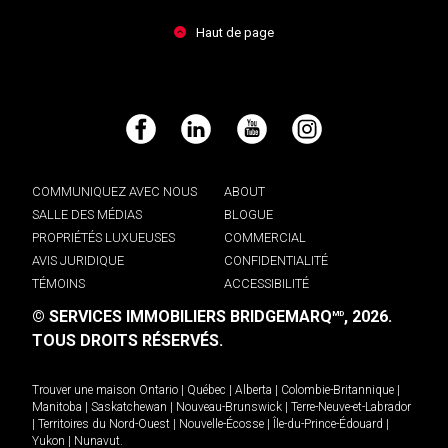
Haut de page
Facebook
LinkedIn
YouTube
Instagram
COMMUNIQUEZ AVEC NOUS
ABOUT
SALLE DES MÉDIAS
BLOGUE
PROPRIÉTÉS LUXUEUSES
COMMERCIAL
AVIS JURIDIQUE
CONFIDENTIALITÉ
TÉMOINS
ACCESSIBILITÉ
© SERVICES IMMOBILIERS BRIDGEMARQ
, 2026.
MD
TOUS DROITS RÉSERVÉS.
Trouver une maison
Ontario
|
Québec
|
Alberta
|
Colombie-Britannique
|
Manitoba
|
Saskatchewan
|
Nouveau-Brunswick
|
Terre-Neuve-et-Labrador
|
Territoires du Nord-Ouest
|
Nouvelle-Écosse
|
Île-du-Prince-Édouard
|
Yukon
|
Nunavut
.