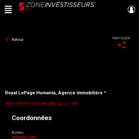
Menu
Live
En Direct
PARTAGER
Retour
Royal LePage Humania, Agence immobilière *
305-17255 Ch. Victor, Mirabel, QC, J7J 1P3
Coordonnées
Bureau :
450.472.7730