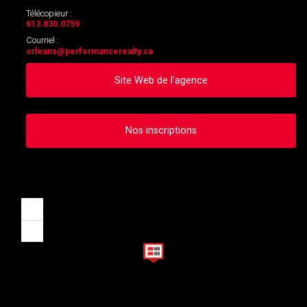
Télécopieur :
613.830.0759
Courriel :
orleans
@performancerealty.ca
Site Web de l'agence
Nos inscriptions
Zoom
in
Zoom
out