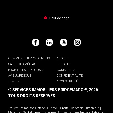
Haut de page
Facebook
LinkedIn
YouTube
Instagram
COMMUNIQUEZ AVEC NOUS
ABOUT
SALLE DES MÉDIAS
BLOGUE
PROPRIÉTÉS LUXUEUSES
COMMERCIAL
AVIS JURIDIQUE
CONFIDENTIALITÉ
TÉMOINS
ACCESSIBILITÉ
© SERVICES IMMOBILIERS BRIDGEMARQ
, 2026.
MD
TOUS DROITS RÉSERVÉS.
Trouver une maison
Ontario
|
Québec
|
Alberta
|
Colombie-Britannique
|
Manitoba
|
Saskatchewan
|
Nouveau-Brunswick
|
Terre-Neuve-et-Labrador