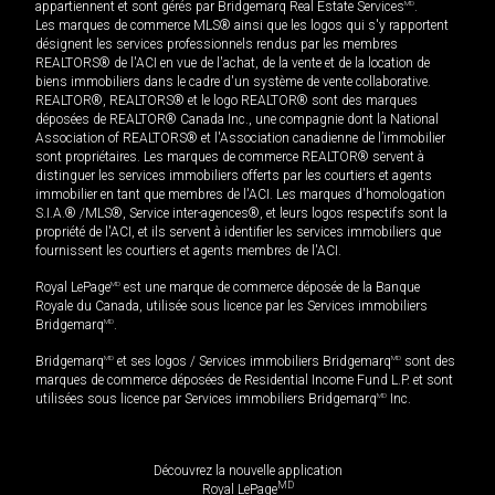
appartiennent et sont gérés par Bridgemarq Real Estate Services
MD
.
Les marques de commerce MLS® ainsi que les logos qui s'y rapportent
désignent les services professionnels rendus par les membres
REALTORS® de l'ACI en vue de l'achat, de la vente et de la location de
biens immobiliers dans le cadre d'un système de vente collaborative.
REALTOR®, REALTORS® et le logo REALTOR® sont des marques
déposées de REALTOR® Canada Inc., une compagnie dont la National
Association of REALTORS® et l'Association canadienne de l’immobilier
sont propriétaires. Les marques de commerce REALTOR® servent à
distinguer les services immobiliers offerts par les courtiers et agents
immobilier en tant que membres de l'ACI. Les marques d'homologation
S.I.A.® /MLS®, Service inter-agences®, et leurs logos respectifs sont la
propriété de l'ACI, et ils servent à identifier les services immobiliers que
fournissent les courtiers et agents membres de l'ACI.
Royal LePage
MD
est une marque de commerce déposée de la Banque
Royale du Canada, utilisée sous licence par les Services immobiliers
Bridgemarq
MD
.
Bridgemarq
MD
et ses logos / Services immobiliers Bridgemarq
MD
sont des
marques de commerce déposées de Residential Income Fund L.P. et sont
utilisées sous licence par Services immobiliers Bridgemarq
MD
Inc.
Découvrez la nouvelle application
MD
Royal LePage