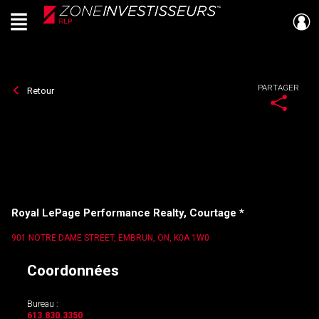
Menu
Live
En Direct
PARTAGER
Retour
Royal LePage Performance Realty, Courtage *
901 NOTRE DAME STREET, EMBRUN, ON, K0A 1W0
Coordonnées
Bureau :
613.830.3350