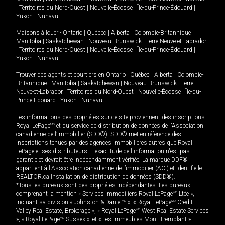
|
Territoires du Nord-Ouest
|
Nouvelle-Écosse
|
Île-du-Prince-Édouard
|
Yukon
|
Nunavut
.
Maisons à louer -
Ontario
|
Québec
|
Alberta
|
Colombie-Britannique
|
Manitoba
|
Saskatchewan
|
Nouveau-Brunswick
|
Terre-Neuve-et-Labrador
|
Territoires du Nord-Ouest
|
Nouvelle-Écosse
|
Île-du-Prince-Édouard
|
Yukon
|
Nunavut
.
Trouver des agents et courtiers en
Ontario
|
Québec
|
Alberta
|
Colombie-
Britannique
|
Manitoba
|
Saskatchewan
|
Nouveau-Brunswick
|
Terre-
Neuve-et-Labrador
|
Territoires du Nord-Ouest
|
Nouvelle-Écosse
|
Île-du-
Prince-Édouard
|
Yukon
|
Nunavut
Les informations des propriétés sur ce site proviennent des inscriptions
Royal LePage
MD
et du service de distribution de données de l'Association
canadienne de l’immobilier (SDD®). SDD® met en référence des
inscriptions tenues par des agences immobilières autres que Royal
LePage et ses distributeurs. L'exactitude de l'information n'est pas
garantie et devrait être indépendamment vérifiée. La marque DDF®
appartient à l'Association canadienne de l’immobilier (ACI) et identifie le
REALTOR.ca Installation de distribution de données (SDD®).
*Tous les bureaux sont des propriétés indépendantes. Les bureaux
comprenant la mention « Services immobiliers Royal LePage
MD
Ltée »,
incluant sa division « Johnston & Daniel
MD
», « Royal LePage
MD
Credit
Valley Real Estate, Brokerage », « Royal LePage
MD
West Real Estate Services
», « Royal LePage
MD
Sussex », et « Les immeubles Mont-Tremblant »