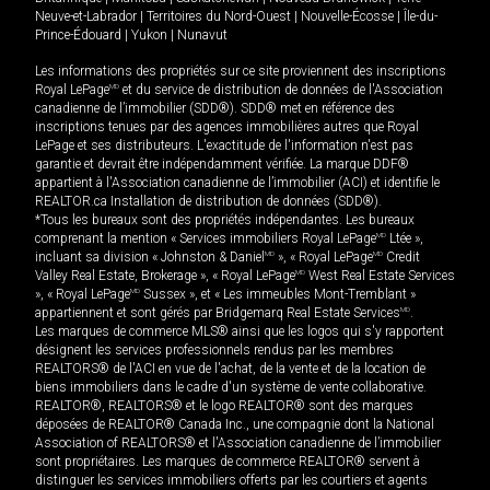
Neuve-et-Labrador
|
Territoires du Nord-Ouest
|
Nouvelle-Écosse
|
Île-du-
Prince-Édouard
|
Yukon
|
Nunavut
Les informations des propriétés sur ce site proviennent des inscriptions
Royal LePage
MD
et du service de distribution de données de l'Association
canadienne de l’immobilier (SDD®). SDD® met en référence des
inscriptions tenues par des agences immobilières autres que Royal
LePage et ses distributeurs. L'exactitude de l'information n'est pas
garantie et devrait être indépendamment vérifiée. La marque DDF®
appartient à l'Association canadienne de l’immobilier (ACI) et identifie le
REALTOR.ca Installation de distribution de données (SDD®).
*Tous les bureaux sont des propriétés indépendantes. Les bureaux
comprenant la mention « Services immobiliers Royal LePage
MD
Ltée »,
incluant sa division « Johnston & Daniel
MD
», « Royal LePage
MD
Credit
Valley Real Estate, Brokerage », « Royal LePage
MD
West Real Estate Services
», « Royal LePage
MD
Sussex », et « Les immeubles Mont-Tremblant »
appartiennent et sont gérés par Bridgemarq Real Estate Services
MD
.
Les marques de commerce MLS® ainsi que les logos qui s'y rapportent
désignent les services professionnels rendus par les membres
REALTORS® de l'ACI en vue de l'achat, de la vente et de la location de
biens immobiliers dans le cadre d'un système de vente collaborative.
REALTOR®, REALTORS® et le logo REALTOR® sont des marques
déposées de REALTOR® Canada Inc., une compagnie dont la National
Association of REALTORS® et l'Association canadienne de l’immobilier
sont propriétaires. Les marques de commerce REALTOR® servent à
distinguer les services immobiliers offerts par les courtiers et agents