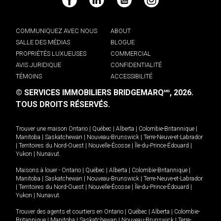
Facebook
LinkedIn
YouTube
Instagram
COMMUNIQUEZ AVEC NOUS
ABOUT
SALLE DES MÉDIAS
BLOGUE
PROPRIÉTÉS LUXUEUSES
COMMERCIAL
AVIS JURIDIQUE
CONFIDENTIALITÉ
TÉMOINS
ACCESSIBILITÉ
© SERVICES IMMOBILIERS BRIDGEMARQ
, 2026.
MD
TOUS DROITS RÉSERVÉS.
Trouver une maison
Ontario
|
Québec
|
Alberta
|
Colombie-Britannique
|
Manitoba
|
Saskatchewan
|
Nouveau-Brunswick
|
Terre-Neuve-et-Labrador
|
Territoires du Nord-Ouest
|
Nouvelle-Écosse
|
Île-du-Prince-Édouard
|
Yukon
|
Nunavut
.
Maisons à louer -
Ontario
|
Québec
|
Alberta
|
Colombie-Britannique
|
Manitoba
|
Saskatchewan
|
Nouveau-Brunswick
|
Terre-Neuve-et-Labrador
|
Territoires du Nord-Ouest
|
Nouvelle-Écosse
|
Île-du-Prince-Édouard
|
Yukon
|
Nunavut
.
Trouver des agents et courtiers en
Ontario
|
Québec
|
Alberta
|
Colombie-
Britannique
|
Manitoba
|
Saskatchewan
|
Nouveau-Brunswick
|
Terre-