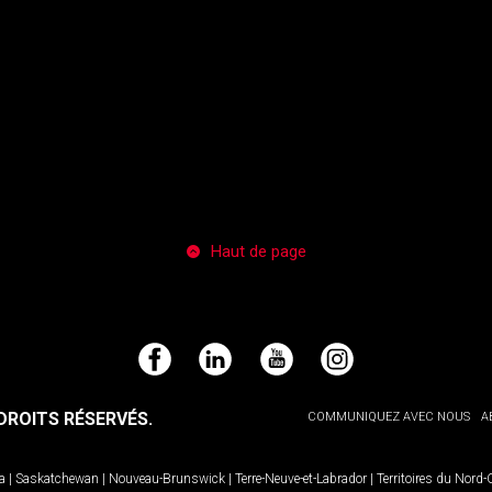
Haut de page
Facebook
LinkedIn
YouTube
Instagram
ROITS RÉSERVÉS.
COMMUNIQUEZ AVEC NOUS
A
a
|
Saskatchewan
|
Nouveau-Brunswick
|
Terre-Neuve-et-Labrador
|
Territoires du Nord