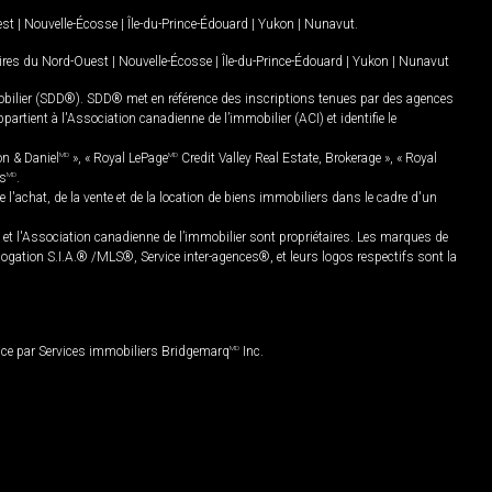
est
|
Nouvelle-Écosse
|
Île-du-Prince-Édouard
|
Yukon
|
Nunavut
.
oires du Nord-Ouest
|
Nouvelle-Écosse
|
Île-du-Prince-Édouard
|
Yukon
|
Nunavut
mobilier (SDD®). SDD® met en référence des inscriptions tenues par des agences
rtient à l'Association canadienne de l’immobilier (ACI) et identifie le
on & Daniel
MD
», « Royal LePage
MD
Credit Valley Real Estate, Brokerage », « Royal
es
MD
.
chat, de la vente et de la location de biens immobiliers dans le cadre d'un
Association canadienne de l’immobilier sont propriétaires. Les marques de
ation S.I.A.® /MLS®, Service inter-agences®, et leurs logos respectifs sont la
nce par Services immobiliers Bridgemarq
MD
Inc.