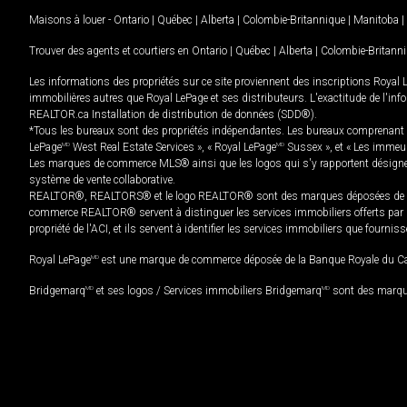
Maisons à louer -
Ontario
|
Québec
|
Alberta
|
Colombie-Britannique
|
Manitoba
|
Trouver des agents et courtiers en
Ontario
|
Québec
|
Alberta
|
Colombie-Britann
Les informations des propriétés sur ce site proviennent des inscriptions Royal 
immobilières autres que Royal LePage et ses distributeurs. L'exactitude de l'info
REALTOR.ca Installation de distribution de données (SDD®).
*Tous les bureaux sont des propriétés indépendantes. Les bureaux comprenant 
LePage
MD
West Real Estate Services », « Royal LePage
MD
Sussex », et « Les immeu
Les marques de commerce MLS® ainsi que les logos qui s'y rapportent désignent
système de vente collaborative.
REALTOR®, REALTORS® et le logo REALTOR® sont des marques déposées de REAL
commerce REALTOR® servent à distinguer les services immobiliers offerts par le
propriété de l'ACI, et ils servent à identifier les services immobiliers que fourni
Royal LePage
MD
est une marque de commerce déposée de la Banque Royale du Cana
Bridgemarq
MD
et ses logos / Services immobiliers Bridgemarq
MD
sont des marque