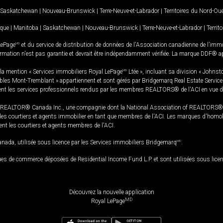
Saskatchewan
|
Nouveau-Brunswick
|
Terre-Neuve-et-Labrador
|
Territoires du Nord-Ou
ique
|
Manitoba
|
Saskatchewan
|
Nouveau-Brunswick
|
Terre-Neuve-et-Labrador
|
Territ
LePage
MD
et du service de distribution de données de l'Association canadienne de l’im
rmation n'est pas garantie et devrait être indépendamment vérifiée. La marque DDF® appa
la mention « Services immobiliers Royal LePage
MD
Ltée », incluant sa division « Johnst
bles Mont-Tremblant » appartiennent et sont gérés par Bridgemarq Real Estate Servic
 les services professionnels rendus par les membres REALTORS® de l'ACI en vue de l'a
TOR® Canada Inc., une compagnie dont la National Association of REALTORS® et l'
s courtiers et agents immobilier en tant que membres de l'ACI. Les marques d'homolog
ssent les courtiers et agents membres de l'ACI.
da, utilisée sous licence par les Services immobiliers Bridgemarq
MD
.
s de commerce déposées de Residential Income Fund L.P. et sont utilisées sous lice
Découvrez la nouvelle application
MD
Royal LePage