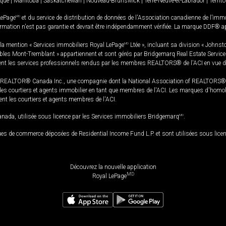
ique
|
Manitoba
|
Saskatchewan
|
Nouveau-Brunswick
|
Terre-Neuve-et-Labrador
|
Territ
LePage
MD
et du service de distribution de données de l'Association canadienne de l’im
rmation n'est pas garantie et devrait être indépendamment vérifiée. La marque DDF® appa
la mention « Services immobiliers Royal LePage
MD
Ltée », incluant sa division « Johnst
bles Mont-Tremblant » appartiennent et sont gérés par Bridgemarq Real Estate Servic
 les services professionnels rendus par les membres REALTORS® de l'ACI en vue de l'a
TOR® Canada Inc., une compagnie dont la National Association of REALTORS® et l'
s courtiers et agents immobilier en tant que membres de l'ACI. Les marques d'homolog
ssent les courtiers et agents membres de l'ACI.
da, utilisée sous licence par les Services immobiliers Bridgemarq
MD
.
s de commerce déposées de Residential Income Fund L.P. et sont utilisées sous lice
Découvrez la nouvelle application
MD
Royal LePage