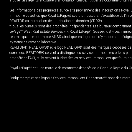
Trouver des agents et courtiers en
Ontario
|
Québec
|
Alberta
|
Colombie-Britann
Les informations des propriétés sur ce site proviennent des inscriptions Royal 
immobilières autres que Royal LePage et ses distributeurs. L'exactitude de l'info
REALTOR.ca Installation de distribution de données (SDD®).
*Tous les bureaux sont des propriétés indépendantes. Les bureaux comprenant 
LePage
MD
West Real Estate Services », « Royal LePage
MD
Sussex », et « Les immeu
Les marques de commerce MLS® ainsi que les logos qui s'y rapportent désignent
système de vente collaborative.
REALTOR®, REALTORS® et le logo REALTOR® sont des marques déposées de REAL
commerce REALTOR® servent à distinguer les services immobiliers offerts par le
propriété de l'ACI, et ils servent à identifier les services immobiliers que fourni
Royal LePage
MD
est une marque de commerce déposée de la Banque Royale du Cana
Bridgemarq
MD
et ses logos / Services immobiliers Bridgemarq
MD
sont des marque