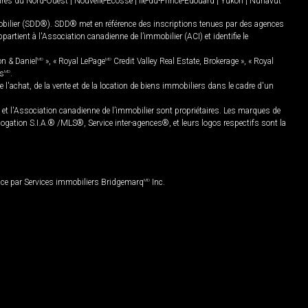
oires du Nord-Ouest
|
Nouvelle-Écosse
|
Île-du-Prince-Édouard
|
Yukon
|
Nunavut
mobilier (SDD®). SDD® met en référence des inscriptions tenues par des agences
rtient à l'Association canadienne de l’immobilier (ACI) et identifie le
on & Daniel
MD
», « Royal LePage
MD
Credit Valley Real Estate, Brokerage », « Royal
es
MD
.
chat, de la vente et de la location de biens immobiliers dans le cadre d'un
Association canadienne de l’immobilier sont propriétaires. Les marques de
ation S.I.A.® /MLS®, Service inter-agences®, et leurs logos respectifs sont la
nce par Services immobiliers Bridgemarq
MD
Inc.