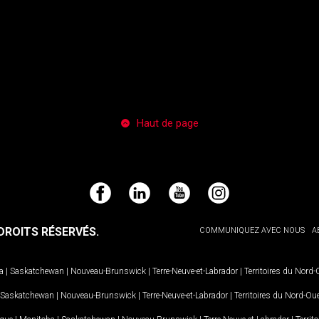
Haut de page
Facebook
LinkedIn
YouTube
Instagram
ROITS RÉSERVÉS.
COMMUNIQUEZ AVEC NOUS
A
a
|
Saskatchewan
|
Nouveau-Brunswick
|
Terre-Neuve-et-Labrador
|
Territoires du Nord
Saskatchewan
|
Nouveau-Brunswick
|
Terre-Neuve-et-Labrador
|
Territoires du Nord-Ou