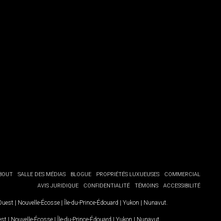
BOUT
SALLE DES MÉDIAS
BLOGUE
PROPRIÉTÉS LUXUEUSES
COMMERCIAL
AVIS JURIDIQUE
CONFIDENTIALITÉ
TÉMOINS
ACCESSIBILITÉ
-Ouest
|
Nouvelle-Écosse
|
Île-du-Prince-Édouard
|
Yukon
|
Nunavut
.
est
|
Nouvelle-Écosse
|
Île-du-Prince-Édouard
|
Yukon
|
Nunavut
.