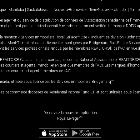
ique
|
Manitoba
|
Saskatchewan
|
Nouveau-Brunswick
|
Terre-Neuve-et-Labrador
|
Territ
LePage
MD
et du service de distribution de données de l'Association canadienne de l’im
rmation n'est pas garantie et devrait être indépendamment vérifiée. La marque DDF® appa
la mention « Services immobiliers Royal LePage
MD
Ltée », incluant sa division « Johnst
bles Mont-Tremblant » appartiennent et sont gérés par Bridgemarq Real Estate Servic
 les services professionnels rendus par les membres REALTORS® de l'ACI en vue de l'a
TOR® Canada Inc., une compagnie dont la National Association of REALTORS® et l'
s courtiers et agents immobilier en tant que membres de l'ACI. Les marques d'homolog
ssent les courtiers et agents membres de l'ACI.
da, utilisée sous licence par les Services immobiliers Bridgemarq
MD
.
s de commerce déposées de Residential Income Fund L.P. et sont utilisées sous lice
Découvrez la nouvelle application
MD
Royal LePage