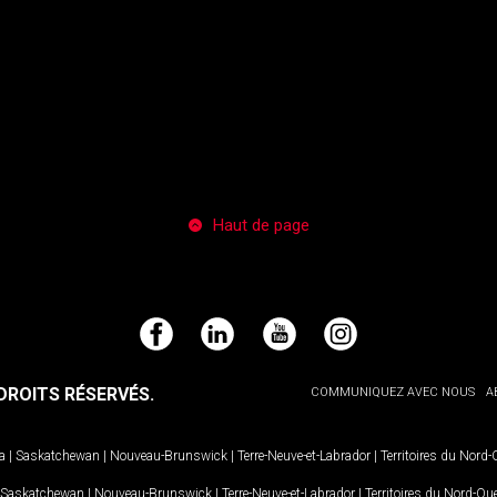
Haut de page
Facebook
LinkedIn
YouTube
Instagram
ROITS RÉSERVÉS.
COMMUNIQUEZ AVEC NOUS
A
a
|
Saskatchewan
|
Nouveau-Brunswick
|
Terre-Neuve-et-Labrador
|
Territoires du Nord
Saskatchewan
|
Nouveau-Brunswick
|
Terre-Neuve-et-Labrador
|
Territoires du Nord-Ou