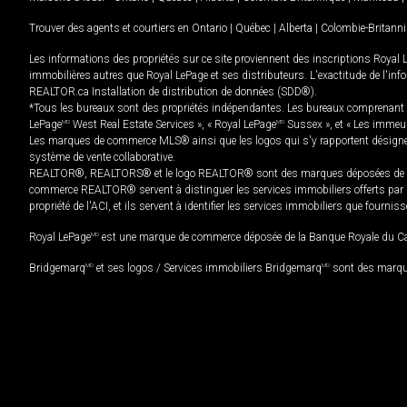
Trouver des agents et courtiers en
Ontario
|
Québec
|
Alberta
|
Colombie-Britann
Les informations des propriétés sur ce site proviennent des inscriptions Royal 
immobilières autres que Royal LePage et ses distributeurs. L'exactitude de l'info
REALTOR.ca Installation de distribution de données (SDD®).
*Tous les bureaux sont des propriétés indépendantes. Les bureaux comprenant 
LePage
MD
West Real Estate Services », « Royal LePage
MD
Sussex », et « Les immeu
Les marques de commerce MLS® ainsi que les logos qui s'y rapportent désignent
système de vente collaborative.
REALTOR®, REALTORS® et le logo REALTOR® sont des marques déposées de REAL
commerce REALTOR® servent à distinguer les services immobiliers offerts par le
propriété de l'ACI, et ils servent à identifier les services immobiliers que fourni
Royal LePage
MD
est une marque de commerce déposée de la Banque Royale du Cana
Bridgemarq
MD
et ses logos / Services immobiliers Bridgemarq
MD
sont des marque