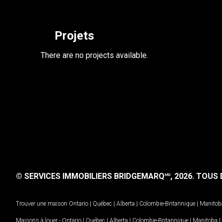
Projets
There are no projects available.
© SERVICES IMMOBILIERS BRIDGEMARQ
, 2026.
TOUS D
MD
Trouver une maison
Ontario
|
Québec
|
Alberta
|
Colombie-Britannique
|
Manitob
Maisons à louer -
Ontario
|
Québec
|
Alberta
|
Colombie-Britannique
|
Manitoba
|