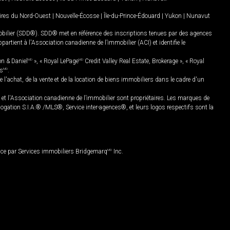
oires du Nord-Ouest
|
Nouvelle-Écosse
|
Île-du-Prince-Édouard
|
Yukon
|
Nunavut
mobilier (SDD®). SDD® met en référence des inscriptions tenues par des agences
rtient à l'Association canadienne de l’immobilier (ACI) et identifie le
on & Daniel
MD
», « Royal LePage
MD
Credit Valley Real Estate, Brokerage », « Royal
es
MD
.
chat, de la vente et de la location de biens immobiliers dans le cadre d'un
Association canadienne de l’immobilier sont propriétaires. Les marques de
ation S.I.A.® /MLS®, Service inter-agences®, et leurs logos respectifs sont la
nce par Services immobiliers Bridgemarq
MD
Inc.