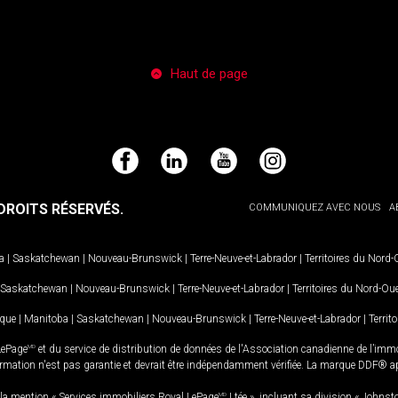
Haut de page
Facebook
LinkedIn
YouTube
Instagram
ROITS RÉSERVÉS.
COMMUNIQUEZ AVEC NOUS
A
a
|
Saskatchewan
|
Nouveau-Brunswick
|
Terre-Neuve-et-Labrador
|
Territoires du Nord
Saskatchewan
|
Nouveau-Brunswick
|
Terre-Neuve-et-Labrador
|
Territoires du Nord-Ou
ique
|
Manitoba
|
Saskatchewan
|
Nouveau-Brunswick
|
Terre-Neuve-et-Labrador
|
Territ
LePage
MD
et du service de distribution de données de l'Association canadienne de l’im
rmation n'est pas garantie et devrait être indépendamment vérifiée. La marque DDF® appa
la mention « Services immobiliers Royal LePage
MD
Ltée », incluant sa division « Johnst