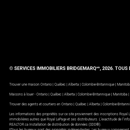
© SERVICES IMMOBILIERS BRIDGEMARQ
, 2026.
TOUS D
MD
Trouver une maison
Ontario
|
Québec
|
Alberta
|
Colombie-Britannique
|
Manitob
Maisons à louer -
Ontario
|
Québec
|
Alberta
|
Colombie-Britannique
|
Manitoba
|
Trouver des agents et courtiers en
Ontario
|
Québec
|
Alberta
|
Colombie-Britann
Les informations des propriétés sur ce site proviennent des inscriptions Royal 
immobilières autres que Royal LePage et ses distributeurs. L'exactitude de l'info
REALTOR.ca Installation de distribution de données (SDD®).
*Tous les bureaux sont des propriétés indépendantes. Les bureaux comprenant 