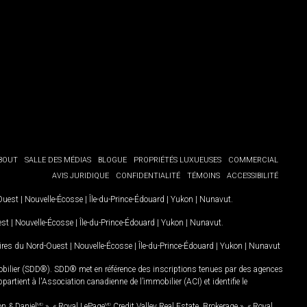
BOUT
SALLE DES MÉDIAS
BLOGUE
PROPRIÉTÉS LUXUEUSES
COMMERCIAL
AVIS JURIDIQUE
CONFIDENTIALITÉ
TÉMOINS
ACCESSIBILITÉ
-Ouest
|
Nouvelle-Écosse
|
Île-du-Prince-Édouard
|
Yukon
|
Nunavut
.
est
|
Nouvelle-Écosse
|
Île-du-Prince-Édouard
|
Yukon
|
Nunavut
.
oires du Nord-Ouest
|
Nouvelle-Écosse
|
Île-du-Prince-Édouard
|
Yukon
|
Nunavut
mobilier (SDD®). SDD® met en référence des inscriptions tenues par des agences
rtient à l'Association canadienne de l’immobilier (ACI) et identifie le
on & Daniel
MD
», « Royal LePage
MD
Credit Valley Real Estate, Brokerage », « Royal