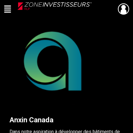
Menu
PARTAGER
Retour
Live
En Direct
Anxin Canada
Dans notre aspiration à développer des bâtiments de