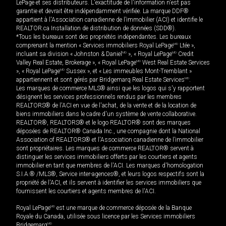
LePage et ses distributeurs. L'exactitude de l'information n'est pas
garantie et devrait être indépendamment vérifiée. La marque DDF®
appartient à l'Association canadienne de l’immobilier (ACI) et identifie le
REALTOR.ca Installation de distribution de données (SDD®).
*Tous les bureaux sont des propriétés indépendantes. Les bureaux
comprenant la mention « Services immobiliers Royal LePage
MD
Ltée »,
incluant sa division « Johnston & Daniel
MD
», « Royal LePage
MD
Credit
Valley Real Estate, Brokerage », « Royal LePage
MD
West Real Estate Services
», « Royal LePage
MD
Sussex », et « Les immeubles Mont-Tremblant »
appartiennent et sont gérés par Bridgemarq Real Estate Services
MD
.
Les marques de commerce MLS® ainsi que les logos qui s'y rapportent
désignent les services professionnels rendus par les membres
REALTORS® de l'ACI en vue de l'achat, de la vente et de la location de
biens immobiliers dans le cadre d'un système de vente collaborative.
REALTOR®, REALTORS® et le logo REALTOR® sont des marques
déposées de REALTOR® Canada Inc., une compagnie dont la National
Association of REALTORS® et l'Association canadienne de l’immobilier
sont propriétaires. Les marques de commerce REALTOR® servent à
distinguer les services immobiliers offerts par les courtiers et agents
immobilier en tant que membres de l'ACI. Les marques d'homologation
S.I.A.® /MLS®, Service inter-agences®, et leurs logos respectifs sont la
propriété de l'ACI, et ils servent à identifier les services immobiliers que
fournissent les courtiers et agents membres de l'ACI.
Royal LePage
MD
est une marque de commerce déposée de la Banque
Royale du Canada, utilisée sous licence par les Services immobiliers
Bridgemarq
MD
.