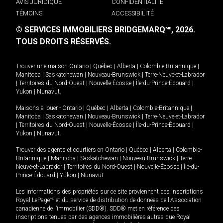
AVIS JURIDIQUE
CONFIDENTIALITÉ
TÉMOINS
ACCESSIBILITÉ
© SERVICES IMMOBILIERS BRIDGEMARQ
, 2026.
MD
TOUS DROITS RÉSERVÉS.
Trouver une maison
Ontario
|
Québec
|
Alberta
|
Colombie-Britannique
|
Manitoba
|
Saskatchewan
|
Nouveau-Brunswick
|
Terre-Neuve-et-Labrador
|
Territoires du Nord-Ouest
|
Nouvelle-Écosse
|
Île-du-Prince-Édouard
|
Yukon
|
Nunavut
.
Maisons à louer -
Ontario
|
Québec
|
Alberta
|
Colombie-Britannique
|
Manitoba
|
Saskatchewan
|
Nouveau-Brunswick
|
Terre-Neuve-et-Labrador
|
Territoires du Nord-Ouest
|
Nouvelle-Écosse
|
Île-du-Prince-Édouard
|
Yukon
|
Nunavut
.
Trouver des agents et courtiers en
Ontario
|
Québec
|
Alberta
|
Colombie-
Britannique
|
Manitoba
|
Saskatchewan
|
Nouveau-Brunswick
|
Terre-
Neuve-et-Labrador
|
Territoires du Nord-Ouest
|
Nouvelle-Écosse
|
Île-du-
Prince-Édouard
|
Yukon
|
Nunavut
Les informations des propriétés sur ce site proviennent des inscriptions
Royal LePage
MD
et du service de distribution de données de l'Association
canadienne de l’immobilier (SDD®). SDD® met en référence des
inscriptions tenues par des agences immobilières autres que Royal