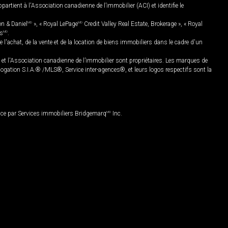
rtient à l'Association canadienne de l’immobilier (ACI) et identifie le
on & Daniel
MD
», « Royal LePage
MD
Credit Valley Real Estate, Brokerage », « Royal
es
MD
.
chat, de la vente et de la location de biens immobiliers dans le cadre d'un
Association canadienne de l’immobilier sont propriétaires. Les marques de
ation S.I.A.® /MLS®, Service inter-agences®, et leurs logos respectifs sont la
nce par Services immobiliers Bridgemarq
MD
Inc.