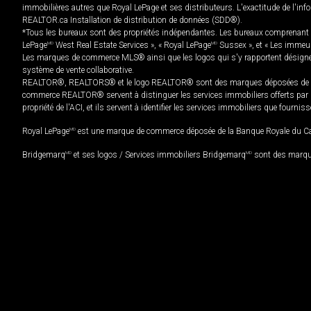
immobilières autres que Royal LePage et ses distributeurs. L'exactitude de l'info
REALTOR.ca Installation de distribution de données (SDD®).
*Tous les bureaux sont des propriétés indépendantes. Les bureaux comprenant 
LePage
MD
West Real Estate Services », « Royal LePage
MD
Sussex », et « Les immeu
Les marques de commerce MLS® ainsi que les logos qui s'y rapportent désignent
système de vente collaborative.
REALTOR®, REALTORS® et le logo REALTOR® sont des marques déposées de REAL
commerce REALTOR® servent à distinguer les services immobiliers offerts par le
propriété de l'ACI, et ils servent à identifier les services immobiliers que fourni
Royal LePage
MD
est une marque de commerce déposée de la Banque Royale du Cana
Bridgemarq
MD
et ses logos / Services immobiliers Bridgemarq
MD
sont des marque