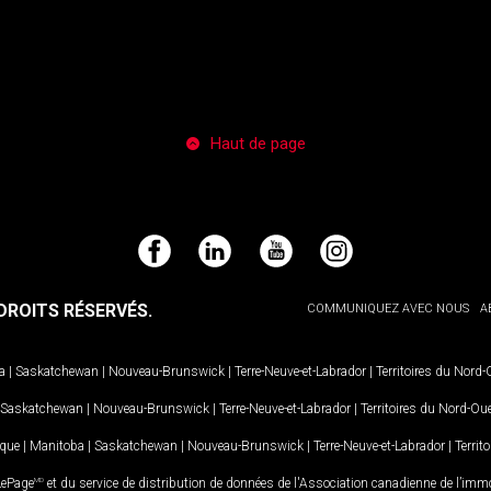
Haut de page
Facebook
LinkedIn
YouTube
Instagram
ROITS RÉSERVÉS.
COMMUNIQUEZ AVEC NOUS
A
a
|
Saskatchewan
|
Nouveau-Brunswick
|
Terre-Neuve-et-Labrador
|
Territoires du Nord
Saskatchewan
|
Nouveau-Brunswick
|
Terre-Neuve-et-Labrador
|
Territoires du Nord-Ou
ique
|
Manitoba
|
Saskatchewan
|
Nouveau-Brunswick
|
Terre-Neuve-et-Labrador
|
Territ
LePage
MD
et du service de distribution de données de l'Association canadienne de l’im