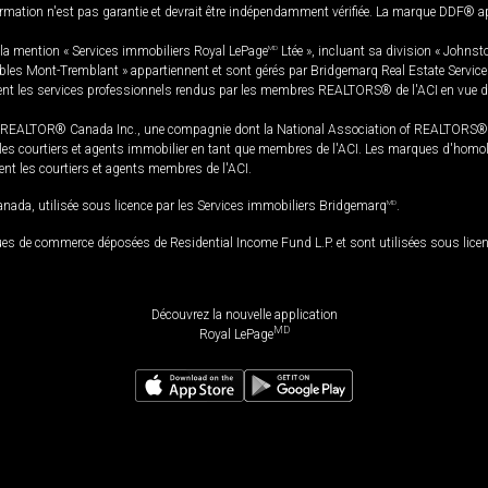
rmation n'est pas garantie et devrait être indépendamment vérifiée. La marque DDF® appa
la mention « Services immobiliers Royal LePage
MD
Ltée », incluant sa division « Johnst
bles Mont-Tremblant » appartiennent et sont gérés par Bridgemarq Real Estate Servic
 les services professionnels rendus par les membres REALTORS® de l'ACI en vue de l'a
TOR® Canada Inc., une compagnie dont la National Association of REALTORS® et l'
s courtiers et agents immobilier en tant que membres de l'ACI. Les marques d'homolog
ssent les courtiers et agents membres de l'ACI.
da, utilisée sous licence par les Services immobiliers Bridgemarq
MD
.
s de commerce déposées de Residential Income Fund L.P. et sont utilisées sous lice
Découvrez la nouvelle application
MD
Royal LePage