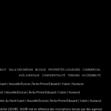
BOUT
SALLE DES MÉDIAS
BLOGUE
PROPRIÉTÉS LUXUEUSES
COMMERCIAL
AVIS JURIDIQUE
CONFIDENTIALITÉ
TÉMOINS
ACCESSIBILITÉ
-Ouest
|
Nouvelle-Écosse
|
Île-du-Prince-Édouard
|
Yukon
|
Nunavut
.
est
|
Nouvelle-Écosse
|
Île-du-Prince-Édouard
|
Yukon
|
Nunavut
.
oires du Nord-Ouest
|
Nouvelle-Écosse
|
Île-du-Prince-Édouard
|
Yukon
|
Nunavut
mobilier (SDD®). SDD® met en référence des inscriptions tenues par des agences