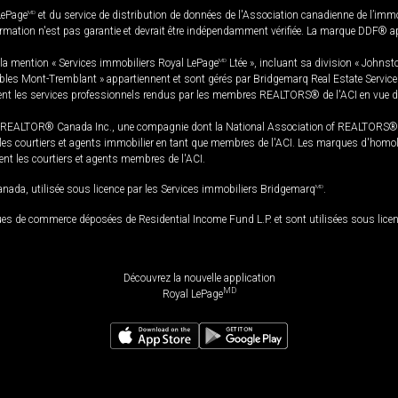
LePage
MD
et du service de distribution de données de l'Association canadienne de l’im
rmation n'est pas garantie et devrait être indépendamment vérifiée. La marque DDF® appa
la mention « Services immobiliers Royal LePage
MD
Ltée », incluant sa division « Johnst
bles Mont-Tremblant » appartiennent et sont gérés par Bridgemarq Real Estate Servic
 les services professionnels rendus par les membres REALTORS® de l'ACI en vue de l'a
TOR® Canada Inc., une compagnie dont la National Association of REALTORS® et l'
s courtiers et agents immobilier en tant que membres de l'ACI. Les marques d'homolog
ssent les courtiers et agents membres de l'ACI.
da, utilisée sous licence par les Services immobiliers Bridgemarq
MD
.
s de commerce déposées de Residential Income Fund L.P. et sont utilisées sous lice
Découvrez la nouvelle application
MD
Royal LePage