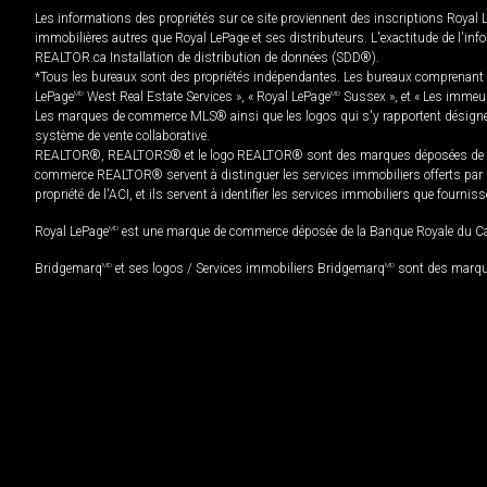
Les informations des propriétés sur ce site proviennent des inscriptions Royal 
immobilières autres que Royal LePage et ses distributeurs. L'exactitude de l'info
REALTOR.ca Installation de distribution de données (SDD®).
*Tous les bureaux sont des propriétés indépendantes. Les bureaux comprenant 
LePage
MD
West Real Estate Services », « Royal LePage
MD
Sussex », et « Les immeu
Les marques de commerce MLS® ainsi que les logos qui s'y rapportent désignent
système de vente collaborative.
REALTOR®, REALTORS® et le logo REALTOR® sont des marques déposées de REAL
commerce REALTOR® servent à distinguer les services immobiliers offerts par le
propriété de l'ACI, et ils servent à identifier les services immobiliers que fourni
Royal LePage
MD
est une marque de commerce déposée de la Banque Royale du Cana
Bridgemarq
MD
et ses logos / Services immobiliers Bridgemarq
MD
sont des marque