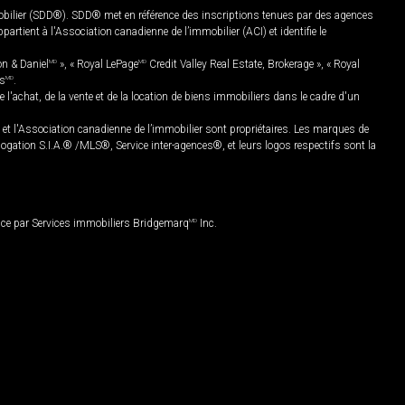
mobilier (SDD®). SDD® met en référence des inscriptions tenues par des agences
rtient à l'Association canadienne de l’immobilier (ACI) et identifie le
on & Daniel
MD
», « Royal LePage
MD
Credit Valley Real Estate, Brokerage », « Royal
es
MD
.
chat, de la vente et de la location de biens immobiliers dans le cadre d'un
Association canadienne de l’immobilier sont propriétaires. Les marques de
ation S.I.A.® /MLS®, Service inter-agences®, et leurs logos respectifs sont la
nce par Services immobiliers Bridgemarq
MD
Inc.