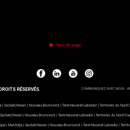
Haut de page
Facebook
LinkedIn
YouTube
Instagram
ROITS RÉSERVÉS.
COMMUNIQUEZ AVEC NOUS
A
a
|
Saskatchewan
|
Nouveau-Brunswick
|
Terre-Neuve-et-Labrador
|
Territoires du Nord
Saskatchewan
|
Nouveau-Brunswick
|
Terre-Neuve-et-Labrador
|
Territoires du Nord-Ou
ique
|
Manitoba
|
Saskatchewan
|
Nouveau-Brunswick
|
Terre-Neuve-et-Labrador
|
Territ