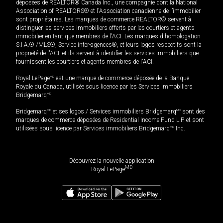
déposées de REALTOR® Canada Inc., une compagnie dont la National
Association of REALTORS® et l'Association canadienne de l’immobilier
sont propriétaires. Les marques de commerce REALTOR® servent à
distinguer les services immobiliers offerts par les courtiers et agents
immobilier en tant que membres de l'ACI. Les marques d'homologation
S.I.A.® /MLS®, Service inter-agences®, et leurs logos respectifs sont la
propriété de l'ACI, et ils servent à identifier les services immobiliers que
fournissent les courtiers et agents membres de l'ACI.
Royal LePage
MD
est une marque de commerce déposée de la Banque
Royale du Canada, utilisée sous licence par les Services immobiliers
Bridgemarq
MD
.
Bridgemarq
MD
et ses logos / Services immobiliers Bridgemarq
MD
sont des
marques de commerce déposées de Residential Income Fund L.P. et sont
utilisées sous licence par Services immobiliers Bridgemarq
MD
Inc.
Découvrez la nouvelle application
MD
Royal LePage