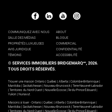
Facebook
LinkedIn
YouTube
Instagram
COMMUNIQUEZ AVEC NOUS
ABOUT
SALLE DES MÉDIAS
BLOGUE
PROPRIÉTÉS LUXUEUSES
COMMERCIAL
AVIS JURIDIQUE
CONFIDENTIALITÉ
TÉMOINS
ACCESSIBILITÉ
© SERVICES IMMOBILIERS BRIDGEMARQ
, 2026.
MD
TOUS DROITS RÉSERVÉS.
Trouver une maison
Ontario
|
Québec
|
Alberta
|
Colombie-Britannique
|
Manitoba
|
Saskatchewan
|
Nouveau-Brunswick
|
Terre-Neuve-et-Labrador
|
Territoires du Nord-Ouest
|
Nouvelle-Écosse
|
Île-du-Prince-Édouard
|
Yukon
|
Nunavut
.
Maisons à louer -
Ontario
|
Québec
|
Alberta
|
Colombie-Britannique
|
Manitoba
|
Saskatchewan
|
Nouveau-Brunswick
|
Terre-Neuve-et-Labrador
|
Territoires du Nord-Ouest
|
Nouvelle-Écosse
|
Île-du-Prince-Édouard
|