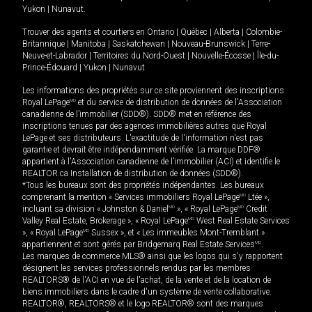
Yukon
|
Nunavut
.
Trouver des agents et courtiers en
Ontario
|
Québec
|
Alberta
|
Colombie-
Britannique
|
Manitoba
|
Saskatchewan
|
Nouveau-Brunswick
|
Terre-
Neuve-et-Labrador
|
Territoires du Nord-Ouest
|
Nouvelle-Écosse
|
Île-du-
Prince-Édouard
|
Yukon
|
Nunavut
Les informations des propriétés sur ce site proviennent des inscriptions
Royal LePage
MD
et du service de distribution de données de l'Association
canadienne de l’immobilier (SDD®). SDD® met en référence des
inscriptions tenues par des agences immobilières autres que Royal
LePage et ses distributeurs. L'exactitude de l'information n'est pas
garantie et devrait être indépendamment vérifiée. La marque DDF®
appartient à l'Association canadienne de l’immobilier (ACI) et identifie le
REALTOR.ca Installation de distribution de données (SDD®).
*Tous les bureaux sont des propriétés indépendantes. Les bureaux
comprenant la mention « Services immobiliers Royal LePage
MD
Ltée »,
incluant sa division « Johnston & Daniel
MD
», « Royal LePage
MD
Credit
Valley Real Estate, Brokerage », « Royal LePage
MD
West Real Estate Services
», « Royal LePage
MD
Sussex », et « Les immeubles Mont-Tremblant »
appartiennent et sont gérés par Bridgemarq Real Estate Services
MD
.
Les marques de commerce MLS® ainsi que les logos qui s'y rapportent
désignent les services professionnels rendus par les membres
REALTORS® de l'ACI en vue de l'achat, de la vente et de la location de
biens immobiliers dans le cadre d'un système de vente collaborative.
REALTOR®, REALTORS® et le logo REALTOR® sont des marques