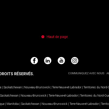
Haut de page
Facebook
LinkedIn
YouTube
Instagram
ROITS RÉSERVÉS.
COMMUNIQUEZ AVEC NOUS
A
a
|
Saskatchewan
|
Nouveau-Brunswick
|
Terre-Neuve-et-Labrador
|
Territoires du Nord
Saskatchewan
|
Nouveau-Brunswick
|
Terre-Neuve-et-Labrador
|
Territoires du Nord-Ou
ique
|
Manitoba
|
Saskatchewan
|
Nouveau-Brunswick
|
Terre-Neuve-et-Labrador
|
Territ