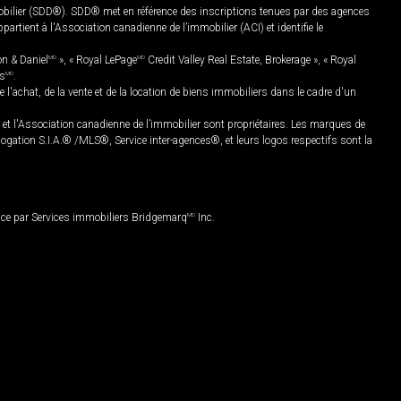
mobilier (SDD®). SDD® met en référence des inscriptions tenues par des agences
rtient à l'Association canadienne de l’immobilier (ACI) et identifie le
on & Daniel
MD
», « Royal LePage
MD
Credit Valley Real Estate, Brokerage », « Royal
es
MD
.
chat, de la vente et de la location de biens immobiliers dans le cadre d'un
Association canadienne de l’immobilier sont propriétaires. Les marques de
ation S.I.A.® /MLS®, Service inter-agences®, et leurs logos respectifs sont la
nce par Services immobiliers Bridgemarq
MD
Inc.