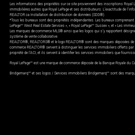
Les informations des propriétés sur ce site proviennent des inscriptions Royal 
immobilières autres que Royal LePage et ses distributeurs. L'exactitude de l'info
REALTOR.ca Installation de distribution de données (SDD®).
*Tous les bureaux sont des propriétés indépendantes. Les bureaux comprenant 
LePage
MD
West Real Estate Services », « Royal LePage
MD
Sussex », et « Les immeu
Les marques de commerce MLS® ainsi que les logos qui s'y rapportent désignent
système de vente collaborative.
REALTOR®, REALTORS® et le logo REALTOR® sont des marques déposées de REAL
commerce REALTOR® servent à distinguer les services immobiliers offerts par le
propriété de l'ACI, et ils servent à identifier les services immobiliers que fourni
Royal LePage
MD
est une marque de commerce déposée de la Banque Royale du Cana
Bridgemarq
MD
et ses logos / Services immobiliers Bridgemarq
MD
sont des marque