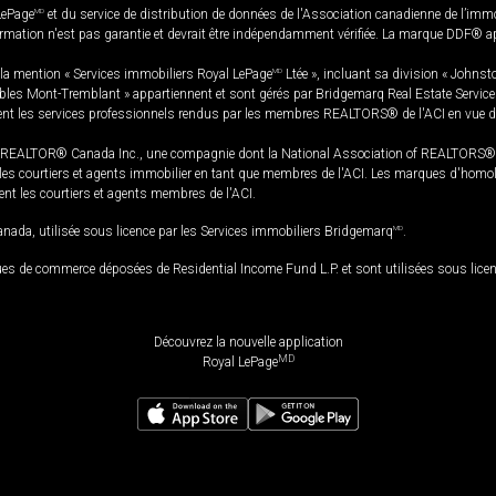
LePage
MD
et du service de distribution de données de l'Association canadienne de l’im
rmation n'est pas garantie et devrait être indépendamment vérifiée. La marque DDF® appa
la mention « Services immobiliers Royal LePage
MD
Ltée », incluant sa division « Johnst
bles Mont-Tremblant » appartiennent et sont gérés par Bridgemarq Real Estate Servic
 les services professionnels rendus par les membres REALTORS® de l'ACI en vue de l'a
TOR® Canada Inc., une compagnie dont la National Association of REALTORS® et l'
s courtiers et agents immobilier en tant que membres de l'ACI. Les marques d'homolog
ssent les courtiers et agents membres de l'ACI.
da, utilisée sous licence par les Services immobiliers Bridgemarq
MD
.
s de commerce déposées de Residential Income Fund L.P. et sont utilisées sous lice
Découvrez la nouvelle application
MD
Royal LePage