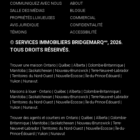
COMMUNIQUEZ AVEC NOUS
ABOUT
SALLE DES MÉDIAS
BLOGUE
PROPRIÉTÉS LUXUEUSES
COMMERCIAL
AVIS JURIDIQUE
CONFIDENTIALITÉ
TÉMOINS
ACCESSIBILITÉ
© SERVICES IMMOBILIERS BRIDGEMARQ
, 2026.
MD
TOUS DROITS RÉSERVÉS.
Trouver une maison
Ontario
|
Québec
|
Alberta
|
Colombie-Britannique
|
Manitoba
|
Saskatchewan
|
Nouveau-Brunswick
|
Terre-Neuve-et-Labrador
|
Territoires du Nord-Ouest
|
Nouvelle-Écosse
|
Île-du-Prince-Édouard
|
Yukon
|
Nunavut
.
Maisons à louer -
Ontario
|
Québec
|
Alberta
|
Colombie-Britannique
|
Manitoba
|
Saskatchewan
|
Nouveau-Brunswick
|
Terre-Neuve-et-Labrador
|
Territoires du Nord-Ouest
|
Nouvelle-Écosse
|
Île-du-Prince-Édouard
|
Yukon
|
Nunavut
.
Trouver des agents et courtiers en
Ontario
|
Québec
|
Alberta
|
Colombie-
Britannique
|
Manitoba
|
Saskatchewan
|
Nouveau-Brunswick
|
Terre-
Neuve-et-Labrador
|
Territoires du Nord-Ouest
|
Nouvelle-Écosse
|
Île-du-
Prince-Édouard
|
Yukon
|
Nunavut