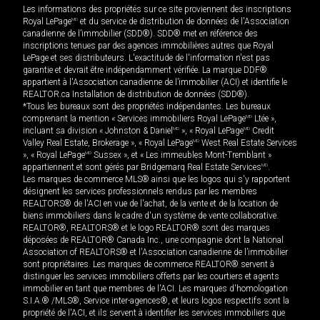
Les informations des propriétés sur ce site proviennent des inscriptions
Royal LePage
MD
et du service de distribution de données de l'Association
canadienne de l’immobilier (SDD®). SDD® met en référence des
inscriptions tenues par des agences immobilières autres que Royal
LePage et ses distributeurs. L'exactitude de l'information n'est pas
garantie et devrait être indépendamment vérifiée. La marque DDF®
appartient à l'Association canadienne de l’immobilier (ACI) et identifie le
REALTOR.ca Installation de distribution de données (SDD®).
*Tous les bureaux sont des propriétés indépendantes. Les bureaux
comprenant la mention « Services immobiliers Royal LePage
MD
Ltée »,
incluant sa division « Johnston & Daniel
MD
», « Royal LePage
MD
Credit
Valley Real Estate, Brokerage », « Royal LePage
MD
West Real Estate Services
», « Royal LePage
MD
Sussex », et « Les immeubles Mont-Tremblant »
appartiennent et sont gérés par Bridgemarq Real Estate Services
MD
.
Les marques de commerce MLS® ainsi que les logos qui s'y rapportent
désignent les services professionnels rendus par les membres
REALTORS® de l'ACI en vue de l'achat, de la vente et de la location de
biens immobiliers dans le cadre d'un système de vente collaborative.
REALTOR®, REALTORS® et le logo REALTOR® sont des marques
déposées de REALTOR® Canada Inc., une compagnie dont la National
Association of REALTORS® et l'Association canadienne de l’immobilier
sont propriétaires. Les marques de commerce REALTOR® servent à
distinguer les services immobiliers offerts par les courtiers et agents
immobilier en tant que membres de l'ACI. Les marques d'homologation
S.I.A.® /MLS®, Service inter-agences®, et leurs logos respectifs sont la
propriété de l'ACI, et ils servent à identifier les services immobiliers que