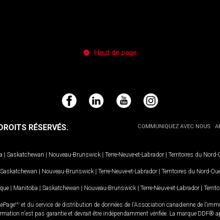
Haut de page
Facebook
LinkedIn
YouTube
Instagram
ROITS RÉSERVÉS.
COMMUNIQUEZ AVEC NOUS
A
a
|
Saskatchewan
|
Nouveau-Brunswick
|
Terre-Neuve-et-Labrador
|
Territoires du Nord
Saskatchewan
|
Nouveau-Brunswick
|
Terre-Neuve-et-Labrador
|
Territoires du Nord-Ou
ique
|
Manitoba
|
Saskatchewan
|
Nouveau-Brunswick
|
Terre-Neuve-et-Labrador
|
Territ
LePage
MD
et du service de distribution de données de l'Association canadienne de l’im
rmation n'est pas garantie et devrait être indépendamment vérifiée. La marque DDF® appa