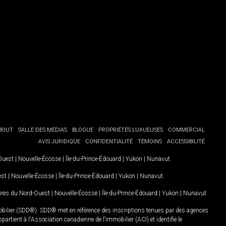
BOUT
SALLE DES MÉDIAS
BLOGUE
PROPRIÉTÉS LUXUEUSES
COMMERCIAL
AVIS JURIDIQUE
CONFIDENTIALITÉ
TÉMOINS
ACCESSIBILITÉ
-Ouest
|
Nouvelle-Écosse
|
Île-du-Prince-Édouard
|
Yukon
|
Nunavut
.
est
|
Nouvelle-Écosse
|
Île-du-Prince-Édouard
|
Yukon
|
Nunavut
.
oires du Nord-Ouest
|
Nouvelle-Écosse
|
Île-du-Prince-Édouard
|
Yukon
|
Nunavut
mobilier (SDD®). SDD® met en référence des inscriptions tenues par des agences
rtient à l'Association canadienne de l’immobilier (ACI) et identifie le