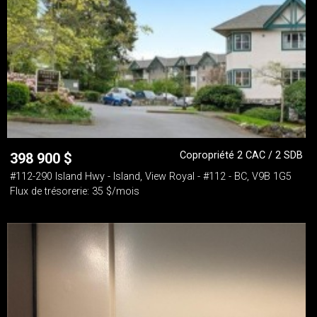
Copropriété 2 CAC / 2 SDB
398 900
$
#112-290 Island Hwy - Island, View Royal - #112 - BC, V9B 1G5
Flux de trésorerie: 35 $/mois