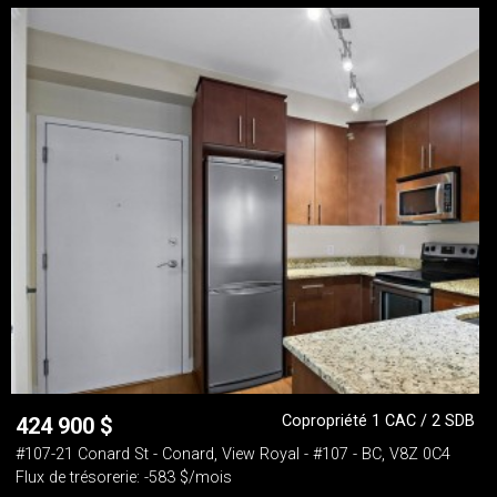
Copropriété 1 CAC / 2 SDB
424 900
$
#107-21 Conard St - Conard, View Royal - #107 - BC, V8Z 0C4
Flux de trésorerie: -583 $/mois