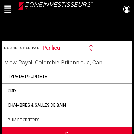
Menu
Live
En Direct
RECHERCHER
Par lieu
RECHERCHER PAR
Search
By
Trouvez
votre
foyer
TYPE DE PROPRIÉTÉ
PRIX
CHAMBRES & SALLES DE BAIN
PLUS DE CRITÈRES
Soumettre