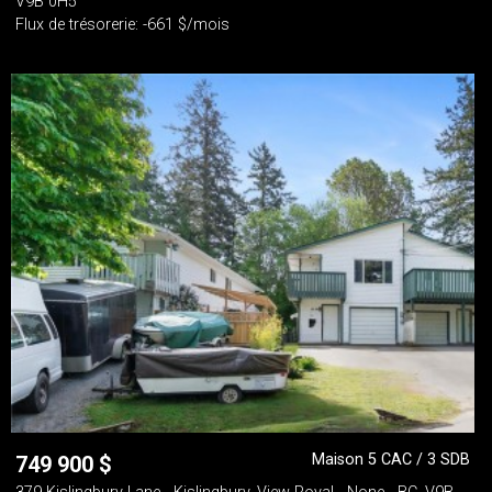
V9B 0H5
Flux de trésorerie: -661 $/mois
Maison 5 CAC / 3 SDB
749 900
$