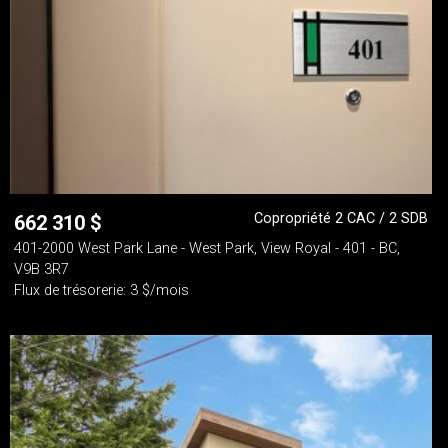
Copropriété 2 CAC / 2 SDB
662 310
$
401-2000 West Park Lane - West Park, View Royal - 401 - BC,
V9B 3R7
Flux de trésorerie: 3 $/mois