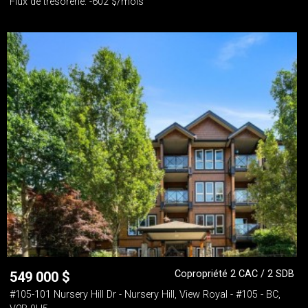
Flux de trésorerie: -602 $/mois
Copropriété 2 CAC / 2 SDB
549 000
$
#105-101 Nursery Hill Dr - Nursery Hill, View Royal - #105 - BC,