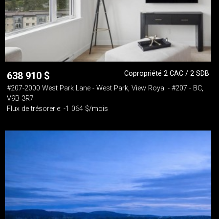
Copropriété 2 CAC / 2 SDB
638 910
$
#207-2000 West Park Lane - West Park, View Royal - #207 - BC,
V9B 3R7
Flux de trésorerie: -1 064 $/mois