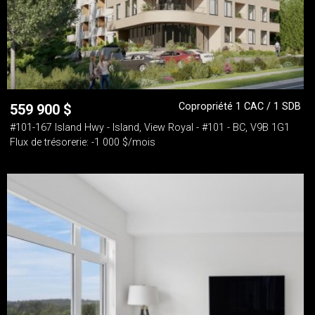
Copropriété 1 CAC / 1 SDB
559 900
$
#101-167 Island Hwy - Island, View Royal - #101 - BC, V9B 1G1
Flux de trésorerie: -1 000 $/mois