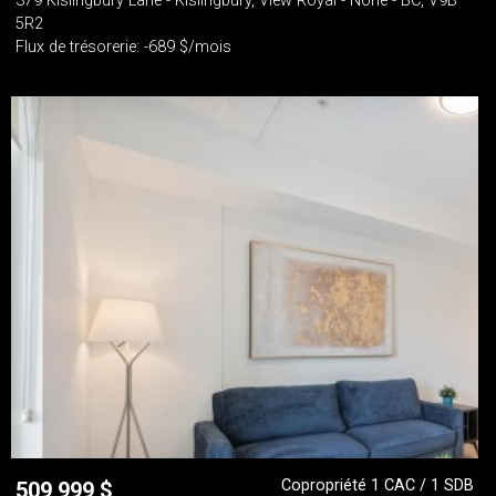
379 Kislingbury Lane - Kislingbury, View Royal - None - BC, V9B
5R2
Flux de trésorerie: -689 $/mois
Copropriété 1 CAC / 1 SDB
509 999
$