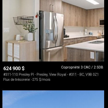
Copropriété 3 CAC / 2 SDB
624 900
$
#311-110 Presley Pl - Presley, View Royal - #311 - BC, V9B 0Z1
Flux de trésorerie: -275 $/mois