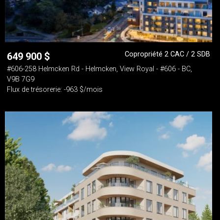
Copropriété 2 CAC / 2 SDB
649 900
$
#606-258 Helmcken Rd - Helmcken, View Royal - #606 - BC,
V9B 7G9
Flux de trésorerie: -963 $/mois