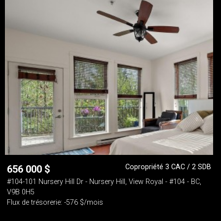
Copropriété 3 CAC / 2 SDB
656 000
$
#104-101 Nursery Hill Dr - Nursery Hill, View Royal - #104 - BC,
V9B 0H5
Flux de trésorerie: -576 $/mois