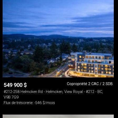
Copropriété 2 CAC / 2 SDB
549 900
$
#212-258 Helmcken Rd - Helmcken, View Royal - #212 - BC,
V9B 7G9
Flux de trésorerie: -546 $/mois