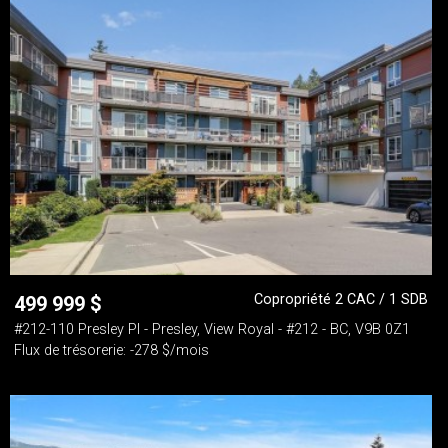
Copropriété 2 CAC / 1 SDB
499 999
$
#212-110 Presley Pl - Presley, View Royal - #212 - BC, V9B 0Z1
Flux de trésorerie: -278 $/mois