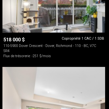
Copropriété 1 CAC / 1 SDB
518 000
$
110-5900 Dover Crescent - Dover, Richmond - 110 - BC, V7C
5R4
Flux de trésorerie: -251 $/mois