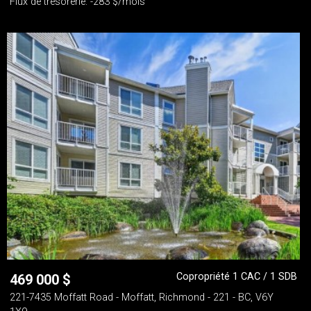
Flux de trésorerie: -283 $/mois
Copropriété 1 CAC / 1 SDB
469 000
$
221-7435 Moffatt Road - Moffatt, Richmond - 221 - BC, V6Y