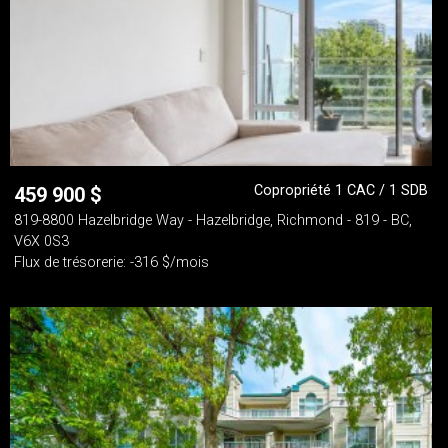
Copropriété 1 CAC / 1 SDB
459 900
$
819-8800 Hazelbridge Way - Hazelbridge, Richmond - 819 - BC,
V6X 0S3
Flux de trésorerie: -316 $/mois