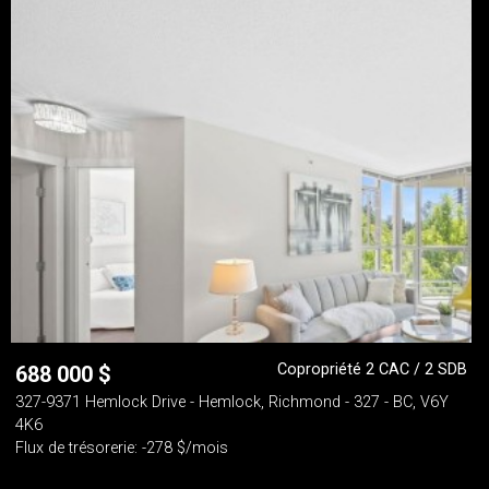
Copropriété 2 CAC / 2 SDB
688 000
$
327-9371 Hemlock Drive - Hemlock, Richmond - 327 - BC, V6Y
4K6
Flux de trésorerie: -278 $/mois