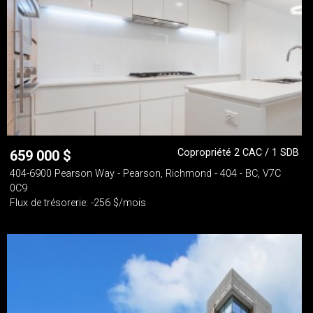
Copropriété 2 CAC / 1 SDB
659 000
$
404-6900 Pearson Way - Pearson, Richmond - 404 - BC, V7C
0C9
Flux de trésorerie: -256 $/mois