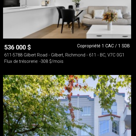
Copropriété 1 CAC / 1 SDB
536 000
$
611-5788 Gilbert Road - Gilbert, Richmond - 611 - BC, V7C 0G1
Flux de trésorerie: -308 $/mois