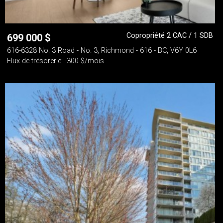
Copropriété 2 CAC / 1 SDB
699 000
$
616-6328 No. 3 Road - No. 3, Richmond - 616 - BC, V6Y 0L6
Flux de trésorerie: -300 $/mois