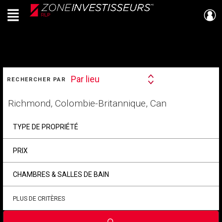
Menu
Live
En Direct
RECHERCHER
Par lieu
RECHERCHER PAR
Search
By
Trouvez
votre
foyer
TYPE DE PROPRIÉTÉ
PRIX
CHAMBRES & SALLES DE BAIN
PLUS DE CRITÈRES
Soumettre