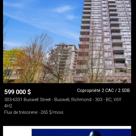
Copropriété 2 CAC / 2 SDB
599 000
$
303-6331 Buswell Street - Buswell, Richmond - 303 - BC, V6Y
4H2
Flux de trésorerie: -265 $/mois