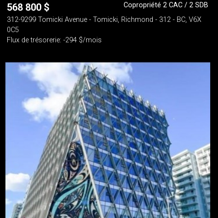
Copropriété 2 CAC / 2 SDB
568 800
$
312-9299 Tomicki Avenue - Tomicki, Richmond - 312 - BC, V6X
0C5
Flux de trésorerie: -294 $/mois