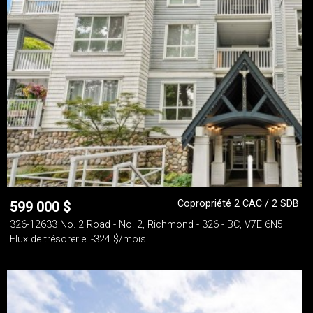
Copropriété 2 CAC / 2 SDB
599 000
$
326-12633 No. 2 Road - No. 2, Richmond - 326 - BC, V7E 6N5
Flux de trésorerie: -324 $/mois