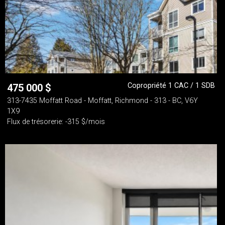
Copropriété 1 CAC / 1 SDB
475 000
$
313-7435 Moffatt Road - Moffatt, Richmond - 313 - BC, V6Y
1X9
Flux de trésorerie: -315 $/mois