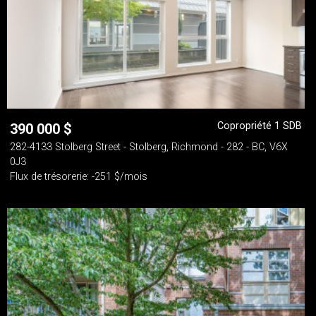
Copropriété 1 SDB
390 000
$
282-4133 Stolberg Street - Stolberg, Richmond - 282 - BC, V6X
0J3
Flux de trésorerie: -251 $/mois