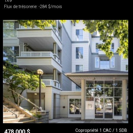
1X9
Flux de trésorerie: -284 $/mois
Copropriété 1 CAC / 1 SDB
478 000
$