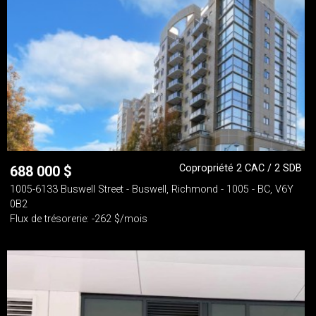
Copropriété 2 CAC / 2 SDB
688 000
$
1005-6133 Buswell Street - Buswell, Richmond - 1005 - BC, V6Y
0B2
Flux de trésorerie: -262 $/mois