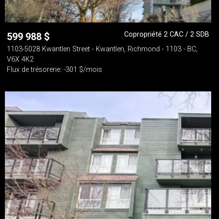
Copropriété 2 CAC / 2 SDB
599 988
$
1103-5028 Kwantlen Street - Kwantlen, Richmond - 1103 - BC,
V6X 4K2
Flux de trésorerie: -301 $/mois