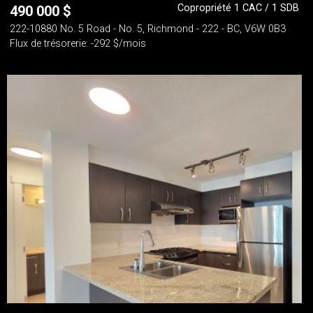
Copropriété 1 CAC / 1 SDB
490 000
$
222-10880 No. 5 Road - No. 5, Richmond - 222 - BC, V6W 0B3
Flux de trésorerie: -292 $/mois