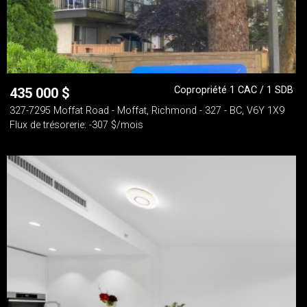
Copropriété 1 CAC / 1 SDB
435 000
$
327-7295 Moffat Road - Moffat, Richmond - 327 - BC, V6Y 1X9
Flux de trésorerie: -307 $/mois