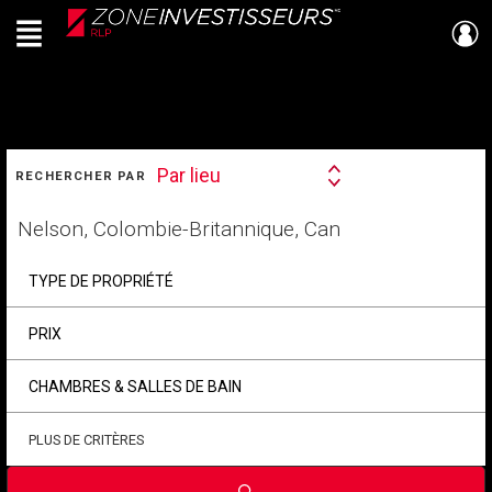
Menu
Live
En Direct
RECHERCHER
Par lieu
RECHERCHER PAR
Search
By
Trouvez
votre
foyer
TYPE DE PROPRIÉTÉ
PRIX
CHAMBRES & SALLES DE BAIN
PLUS DE CRITÈRES
Soumettre