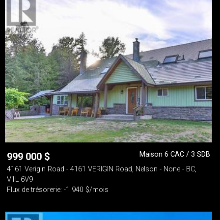
Maison 6 CAC / 3 SDB
999 000
$
4161 Verigin Road - 4161 VERIGIN Road, Nelson - None - BC,
V1L 6V9
Flux de trésorerie: -1 940 $/mois