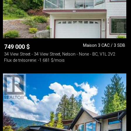
Maison 3 CAC / 3 SDB
749 000
$
34 View Street - 34 View Street, Nelson - None - BC, V1L 2V2
Flux de trésorerie: -1 681 $/mois