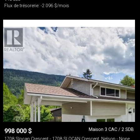
Flux de trésorerie: -2 096 $/mois
Maison 3 CAC / 2 SDB
998 000
$
1708 Slocan Crescent - 1708 SLOCAN Crescent, Nelson - None