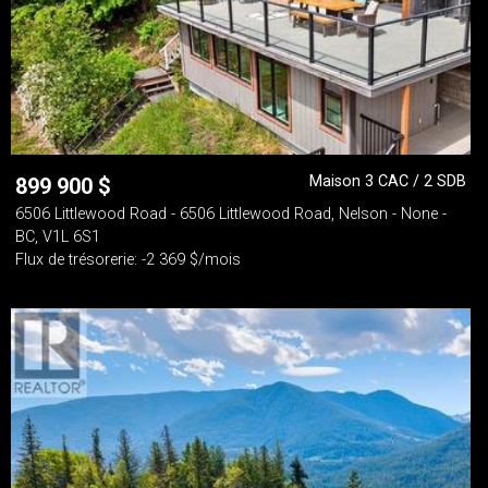
Maison 3 CAC / 2 SDB
899 900
$
6506 Littlewood Road - 6506 Littlewood Road, Nelson - None -
BC, V1L 6S1
Flux de trésorerie: -2 369 $/mois