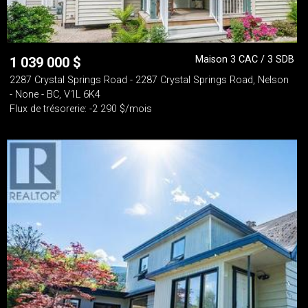
Maison 3 CAC / 3 SDB
1 039 000
$
2287 Crystal Springs Road - 2287 Crystal Springs Road, Nelson
- None - BC, V1L 6K4
Flux de trésorerie: -2 290 $/mois