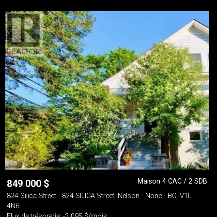
Maison 4 CAC / 2 SDB
849 000
$
824 Silica Street - 824 SILICA Street, Nelson - None - BC, V1L
4N6
Flux de trésorerie: -2 095 $/mois