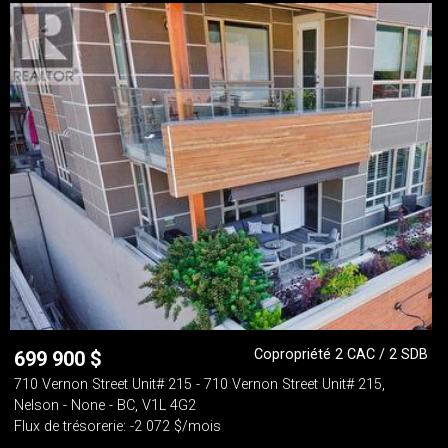
Copropriété 2 CAC / 2 SDB
699 900
$
710 Vernon Street Unit# 215 - 710 Vernon Street Unit# 215,
Nelson - None - BC, V1L 4G2
Flux de trésorerie: -2 072 $/mois