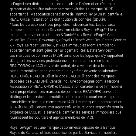
LePage et ses distributeurs. L'exactitude de l'information n'est pas
garantie et devrait être indépendamment vérifiée. La marque DDF®
appartient à l'Association canadienne de l’immobilier (ACI) et identifie le
REALTOR.ca Installation de distribution de données (SDD®).
*Tous les bureaux sont des propriétés indépendantes. Les bureaux
comprenant la mention « Services immobiliers Royal LePage
MD
Ltée »,
incluant sa division « Johnston & Daniel
MD
», « Royal LePage
MD
Credit
Valley Real Estate, Brokerage », « Royal LePage
MD
West Real Estate Services
», « Royal LePage
MD
Sussex », et « Les immeubles Mont-Tremblant »
appartiennent et sont gérés par Bridgemarq Real Estate Services
MD
.
Les marques de commerce MLS® ainsi que les logos qui s'y rapportent
désignent les services professionnels rendus par les membres
REALTORS® de l'ACI en vue de l'achat, de la vente et de la location de
biens immobiliers dans le cadre d'un système de vente collaborative.
REALTOR®, REALTORS® et le logo REALTOR® sont des marques
déposées de REALTOR® Canada Inc., une compagnie dont la National
Association of REALTORS® et l'Association canadienne de l’immobilier
sont propriétaires. Les marques de commerce REALTOR® servent à
distinguer les services immobiliers offerts par les courtiers et agents
immobilier en tant que membres de l'ACI. Les marques d'homologation
S.I.A.® /MLS®, Service inter-agences®, et leurs logos respectifs sont la
propriété de l'ACI, et ils servent à identifier les services immobiliers que
fournissent les courtiers et agents membres de l'ACI.
Royal LePage
MD
est une marque de commerce déposée de la Banque
Royale du Canada, utilisée sous licence par les Services immobiliers