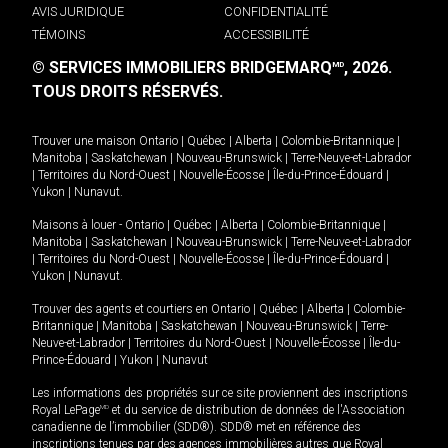
AVIS JURIDIQUE
CONFIDENTIALITÉ
TÉMOINS
ACCESSIBILITÉ
© SERVICES IMMOBILIERS BRIDGEMARQ
, 2026.
MD
TOUS DROITS RÉSERVÉS.
Trouver une maison
Ontario
|
Québec
|
Alberta
|
Colombie-Britannique
|
Manitoba
|
Saskatchewan
|
Nouveau-Brunswick
|
Terre-Neuve-et-Labrador
|
Territoires du Nord-Ouest
|
Nouvelle-Écosse
|
Île-du-Prince-Édouard
|
Yukon
|
Nunavut
.
Maisons à louer -
Ontario
|
Québec
|
Alberta
|
Colombie-Britannique
|
Manitoba
|
Saskatchewan
|
Nouveau-Brunswick
|
Terre-Neuve-et-Labrador
|
Territoires du Nord-Ouest
|
Nouvelle-Écosse
|
Île-du-Prince-Édouard
|
Yukon
|
Nunavut
.
Trouver des agents et courtiers en
Ontario
|
Québec
|
Alberta
|
Colombie-
Britannique
|
Manitoba
|
Saskatchewan
|
Nouveau-Brunswick
|
Terre-
Neuve-et-Labrador
|
Territoires du Nord-Ouest
|
Nouvelle-Écosse
|
Île-du-
Prince-Édouard
|
Yukon
|
Nunavut
Les informations des propriétés sur ce site proviennent des inscriptions
Royal LePage
MD
et du service de distribution de données de l'Association
canadienne de l’immobilier (SDD®). SDD® met en référence des
inscriptions tenues par des agences immobilières autres que Royal