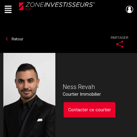
Menu
Live
En Direct
PARTAGER
Retour
Ness Revah
Courtier Immobilier
Contacter ce courtier