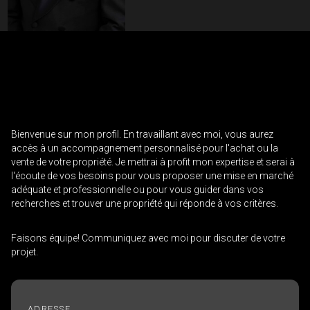
Contactez un professionnel de
l'investissement
Prénom
Veuillez
et
Bienvenue sur mon profil. En travaillant avec moi, vous aurez
contacter
Nom
accès à un accompagnement personnalisé pour l'achat ou la
Téléphone
votre
vente de votre propriété. Je mettrai à profit mon expertise et serai à
(Optionnel)
courtier
l'écoute de vos besoins pour vous proposer une mise en marché
directement
adéquate et professionnelle ou pour vous guider dans vos
Courriel
recherches et trouver une propriété qui réponde à vos critères.
Message
Faisons équipe! Communiquez avec moi pour discuter de votre
projet.
ADRESSE