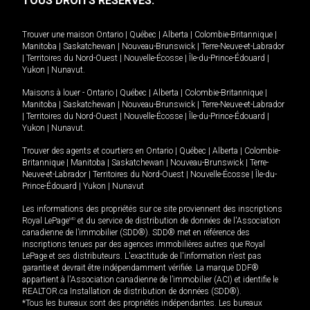
TOUS DROITS RÉSERVÉS.
Trouver une maison
Ontario
|
Québec
|
Alberta
|
Colombie-Britannique
|
Manitoba
|
Saskatchewan
|
Nouveau-Brunswick
|
Terre-Neuve-et-Labrador
|
Territoires du Nord-Ouest
|
Nouvelle-Écosse
|
Île-du-Prince-Édouard
|
Yukon
|
Nunavut
.
Maisons à louer -
Ontario
|
Québec
|
Alberta
|
Colombie-Britannique
|
Manitoba
|
Saskatchewan
|
Nouveau-Brunswick
|
Terre-Neuve-et-Labrador
|
Territoires du Nord-Ouest
|
Nouvelle-Écosse
|
Île-du-Prince-Édouard
|
Yukon
|
Nunavut
.
Trouver des agents et courtiers en
Ontario
|
Québec
|
Alberta
|
Colombie-
Britannique
|
Manitoba
|
Saskatchewan
|
Nouveau-Brunswick
|
Terre-
Neuve-et-Labrador
|
Territoires du Nord-Ouest
|
Nouvelle-Écosse
|
Île-du-
Prince-Édouard
|
Yukon
|
Nunavut
Les informations des propriétés sur ce site proviennent des inscriptions
Royal LePage
MD
et du service de distribution de données de l'Association
canadienne de l’immobilier (SDD®). SDD® met en référence des
inscriptions tenues par des agences immobilières autres que Royal
LePage et ses distributeurs. L'exactitude de l'information n'est pas
garantie et devrait être indépendamment vérifiée. La marque DDF®
appartient à l'Association canadienne de l’immobilier (ACI) et identifie le
REALTOR.ca Installation de distribution de données (SDD®).
*Tous les bureaux sont des propriétés indépendantes. Les bureaux