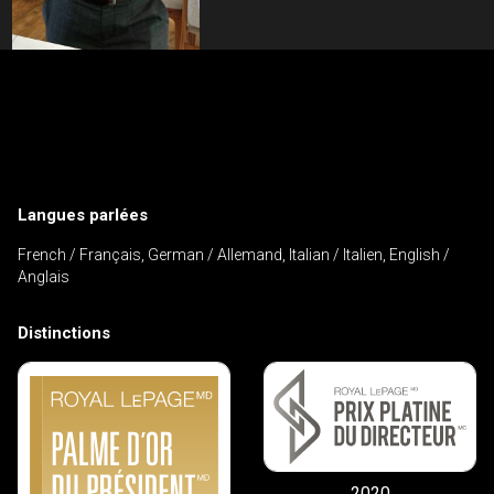
Contactez un professionnel de
l'investissement
Prénom
Veuillez
et
Langues parlées
contacter
Nom
Téléphone
votre
French / Français, German / Allemand, Italian / Italien, English /
(Optionnel)
courtier
Anglais
directement
Courriel
Distinctions
Message
2020