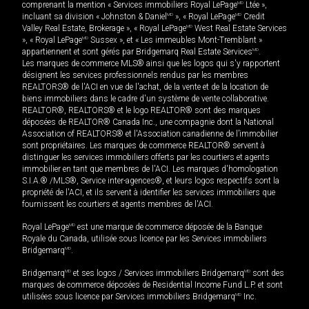
comprenant la mention « Services immobiliers Royal LePage
MD
Ltée »,
incluant sa division « Johnston & Daniel
MD
», « Royal LePage
MD
Credit
Valley Real Estate, Brokerage », « Royal LePage
MD
West Real Estate Services
», « Royal LePage
MD
Sussex », et « Les immeubles Mont-Tremblant »
appartiennent et sont gérés par Bridgemarq Real Estate Services
MD
.
Les marques de commerce MLS® ainsi que les logos qui s'y rapportent
désignent les services professionnels rendus par les membres
REALTORS® de l'ACI en vue de l'achat, de la vente et de la location de
biens immobiliers dans le cadre d'un système de vente collaborative.
REALTOR®, REALTORS® et le logo REALTOR® sont des marques
déposées de REALTOR® Canada Inc., une compagnie dont la National
Association of REALTORS® et l'Association canadienne de l’immobilier
sont propriétaires. Les marques de commerce REALTOR® servent à
distinguer les services immobiliers offerts par les courtiers et agents
immobilier en tant que membres de l'ACI. Les marques d'homologation
S.I.A.® /MLS®, Service inter-agences®, et leurs logos respectifs sont la
propriété de l'ACI, et ils servent à identifier les services immobiliers que
fournissent les courtiers et agents membres de l'ACI.
Royal LePage
MD
est une marque de commerce déposée de la Banque
Royale du Canada, utilisée sous licence par les Services immobiliers
Bridgemarq
MD
.
Bridgemarq
MD
et ses logos / Services immobiliers Bridgemarq
MD
sont des
marques de commerce déposées de Residential Income Fund L.P. et sont
utilisées sous licence par Services immobiliers Bridgemarq
MD
Inc.