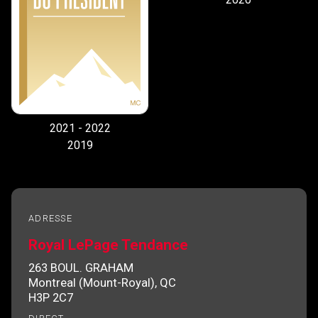
En cliquant sur le bouton « soumettre », vous
consentez à nos conditions d'utilisation et vous
nous fournissez l'autorisation écrite de
communiquer avec vous.
2021 - 2022
2019
ADRESSE
Royal LePage Tendance
263 BOUL. GRAHAM
Montreal (Mount-Royal), QC
H3P 2C7