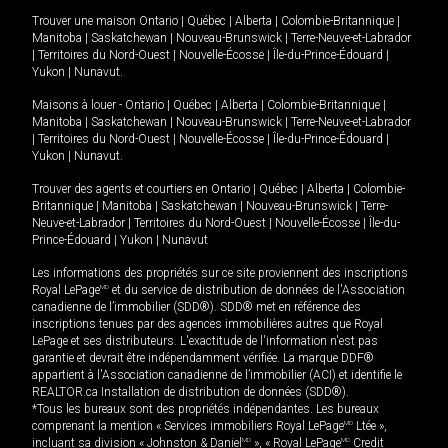
Trouver une maison
Ontario
|
Québec
|
Alberta
|
Colombie-Britannique
|
Manitoba
|
Saskatchewan
|
Nouveau-Brunswick
|
Terre-Neuve-et-Labrador
|
Territoires du Nord-Ouest
|
Nouvelle-Écosse
|
Île-du-Prince-Édouard
|
Yukon
|
Nunavut
.
Maisons à louer -
Ontario
|
Québec
|
Alberta
|
Colombie-Britannique
|
Manitoba
|
Saskatchewan
|
Nouveau-Brunswick
|
Terre-Neuve-et-Labrador
|
Territoires du Nord-Ouest
|
Nouvelle-Écosse
|
Île-du-Prince-Édouard
|
Yukon
|
Nunavut
.
Trouver des agents et courtiers en
Ontario
|
Québec
|
Alberta
|
Colombie-
Britannique
|
Manitoba
|
Saskatchewan
|
Nouveau-Brunswick
|
Terre-
Neuve-et-Labrador
|
Territoires du Nord-Ouest
|
Nouvelle-Écosse
|
Île-du-
Prince-Édouard
|
Yukon
|
Nunavut
Les informations des propriétés sur ce site proviennent des inscriptions
Royal LePage
MD
et du service de distribution de données de l'Association
canadienne de l’immobilier (SDD®). SDD® met en référence des
inscriptions tenues par des agences immobilières autres que Royal
LePage et ses distributeurs. L'exactitude de l'information n'est pas
garantie et devrait être indépendamment vérifiée. La marque DDF®
appartient à l'Association canadienne de l’immobilier (ACI) et identifie le
REALTOR.ca Installation de distribution de données (SDD®).
*Tous les bureaux sont des propriétés indépendantes. Les bureaux
comprenant la mention « Services immobiliers Royal LePage
MD
Ltée »,
incluant sa division « Johnston & Daniel
MD
», « Royal LePage
MD
Credit