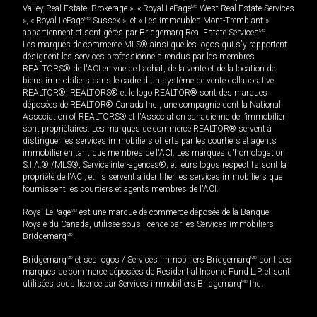
Valley Real Estate, Brokerage », « Royal LePage
MD
West Real Estate Services
», « Royal LePage
MD
Sussex », et « Les immeubles Mont-Tremblant »
appartiennent et sont gérés par Bridgemarq Real Estate Services
MD
.
Les marques de commerce MLS® ainsi que les logos qui s'y rapportent
désignent les services professionnels rendus par les membres
REALTORS® de l'ACI en vue de l'achat, de la vente et de la location de
biens immobiliers dans le cadre d'un système de vente collaborative.
REALTOR®, REALTORS® et le logo REALTOR® sont des marques
déposées de REALTOR® Canada Inc., une compagnie dont la National
Association of REALTORS® et l'Association canadienne de l’immobilier
sont propriétaires. Les marques de commerce REALTOR® servent à
distinguer les services immobiliers offerts par les courtiers et agents
immobilier en tant que membres de l'ACI. Les marques d'homologation
S.I.A.® /MLS®, Service inter-agences®, et leurs logos respectifs sont la
propriété de l'ACI, et ils servent à identifier les services immobiliers que
fournissent les courtiers et agents membres de l'ACI.
Royal LePage
MD
est une marque de commerce déposée de la Banque
Royale du Canada, utilisée sous licence par les Services immobiliers
Bridgemarq
MD
.
Bridgemarq
MD
et ses logos / Services immobiliers Bridgemarq
MD
sont des
marques de commerce déposées de Residential Income Fund L.P. et sont
utilisées sous licence par Services immobiliers Bridgemarq
MD
Inc.