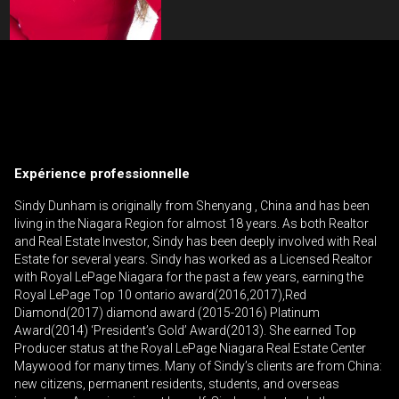
Contactez un professionnel de
l'investissement
Prénom
Veuillez
et
Expérience professionnelle
contacter
Nom
Téléphone
votre
Sindy Dunham is originally from Shenyang , China and has been
(Optionnel)
courtier
living in the Niagara Region for almost 18 years. As both Realtor
and Real Estate Investor, Sindy has been deeply involved with Real
directement
Courriel
Estate for several years. Sindy has worked as a Licensed Realtor
with Royal LePage Niagara for the past a few years, earning the
Message
Royal LePage Top 10 ontario award(2016,2017),Red
Diamond(2017) diamond award (2015-2016) Platinum
Award(2014) ‘President’s Gold’ Award(2013). She earned Top
Producer status at the Royal LePage Niagara Real Estate Center
Maywood for many times. Many of Sindy’s clients are from China:
new citizens, permanent residents, students, and overseas