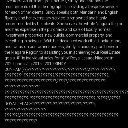
investors. As an immigrant herself, Sindy understands the
requirements of this demographic, providing a bespoke service
for each of her clients. Sindy speaks both Mandarin and English
fluently and her exemplary service is renowned and highly
recommended by her clients. She serves the whole Niagara Region
and has expertise in the purchase and sale of luxury homes,
En cliquant sur le bouton « soumettre », vous
investment properties, new builds, commercial property, and
consentez à nos conditions d'utilisation et vous
everything in between. With her dedicated work ethic, background,
nous fournissez l'autorisation écrite de
and focus on customer success, Sindy is uniquely positioned in
communiquer avec vous.
the Niagara Region to assisting you in achieving your Real Estate
goals. #1 in individual sales for all of Royal Lepage Niagara in
2020, and #2 in 2015 - 2019 SINDY
DUNHAM(??)????????,??????????????,????????????21???? ?????????,
??????????, ??????????????????,???????????????????????????????,
??????????????????????????????,??????,??????????????????????
??????????????,??????,
???,???????????????????????????????????????????????????????????????,????
??????????????, ??????????????????????????????????????, ???????,??????
ROYAL LEPAGE???????????? ?????????????????,???????,
?????????????????????,???
????,????,???????????????????????????????????????? ?????????????????
???????????????????