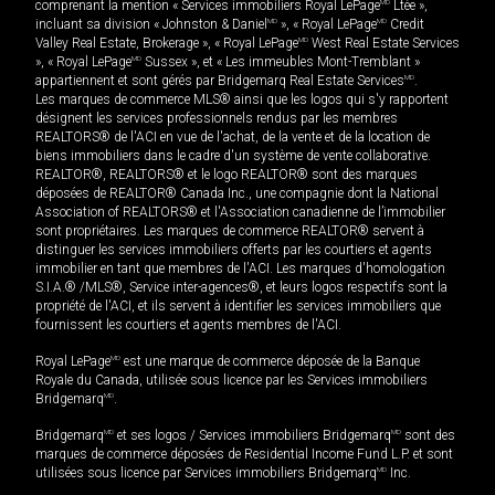
comprenant la mention « Services immobiliers Royal LePage
MD
Ltée »,
incluant sa division « Johnston & Daniel
MD
», « Royal LePage
MD
Credit
Valley Real Estate, Brokerage », « Royal LePage
MD
West Real Estate Services
», « Royal LePage
MD
Sussex », et « Les immeubles Mont-Tremblant »
appartiennent et sont gérés par Bridgemarq Real Estate Services
MD
.
Les marques de commerce MLS® ainsi que les logos qui s'y rapportent
désignent les services professionnels rendus par les membres
REALTORS® de l'ACI en vue de l'achat, de la vente et de la location de
biens immobiliers dans le cadre d'un système de vente collaborative.
REALTOR®, REALTORS® et le logo REALTOR® sont des marques
déposées de REALTOR® Canada Inc., une compagnie dont la National
Association of REALTORS® et l'Association canadienne de l’immobilier
sont propriétaires. Les marques de commerce REALTOR® servent à
distinguer les services immobiliers offerts par les courtiers et agents
immobilier en tant que membres de l'ACI. Les marques d'homologation
S.I.A.® /MLS®, Service inter-agences®, et leurs logos respectifs sont la
propriété de l'ACI, et ils servent à identifier les services immobiliers que
fournissent les courtiers et agents membres de l'ACI.
Royal LePage
MD
est une marque de commerce déposée de la Banque
Royale du Canada, utilisée sous licence par les Services immobiliers
Bridgemarq
MD
.
Bridgemarq
MD
et ses logos / Services immobiliers Bridgemarq
MD
sont des
marques de commerce déposées de Residential Income Fund L.P. et sont
utilisées sous licence par Services immobiliers Bridgemarq
MD
Inc.