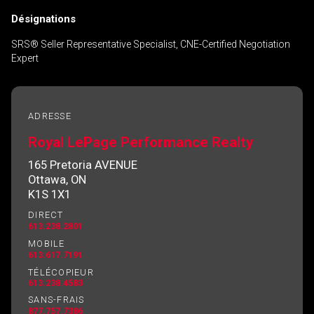
Désignations
SRS® Seller Representative Specialist, CNE-Certified Negotiation
Expert
ADRESSE
Royal LePage Performance Realty
165 Pretoria AVENUE
Ottawa, ON
K1S 1X1
DIRECT
613.238.2801
MOBILE
613.617.7191
TÉLÉCOPIEUR
613.238.4583
SANS-FRAIS
877.757.7386