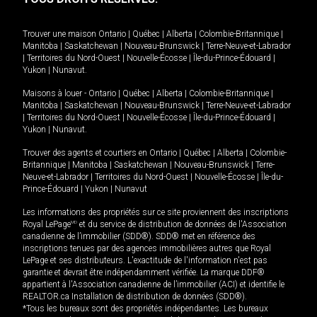
Trouver une maison
Ontario
|
Québec
|
Alberta
|
Colombie-Britannique
|
Manitoba
|
Saskatchewan
|
Nouveau-Brunswick
|
Terre-Neuve-et-Labrador
|
Territoires du Nord-Ouest
|
Nouvelle-Écosse
|
Île-du-Prince-Édouard
|
Yukon
|
Nunavut
.
Maisons à louer -
Ontario
|
Québec
|
Alberta
|
Colombie-Britannique
|
Manitoba
|
Saskatchewan
|
Nouveau-Brunswick
|
Terre-Neuve-et-Labrador
|
Territoires du Nord-Ouest
|
Nouvelle-Écosse
|
Île-du-Prince-Édouard
|
Yukon
|
Nunavut
.
Trouver des agents et courtiers en
Ontario
|
Québec
|
Alberta
|
Colombie-
Britannique
|
Manitoba
|
Saskatchewan
|
Nouveau-Brunswick
|
Terre-
Neuve-et-Labrador
|
Territoires du Nord-Ouest
|
Nouvelle-Écosse
|
Île-du-
Prince-Édouard
|
Yukon
|
Nunavut
Les informations des propriétés sur ce site proviennent des inscriptions
Royal LePage
MD
et du service de distribution de données de l'Association
canadienne de l’immobilier (SDD®). SDD® met en référence des
inscriptions tenues par des agences immobilières autres que Royal
LePage et ses distributeurs. L'exactitude de l'information n'est pas
garantie et devrait être indépendamment vérifiée. La marque DDF®
appartient à l'Association canadienne de l’immobilier (ACI) et identifie le
REALTOR.ca Installation de distribution de données (SDD®).
*Tous les bureaux sont des propriétés indépendantes. Les bureaux