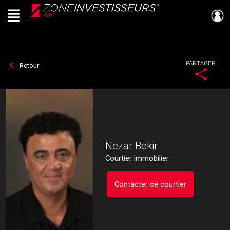
Menu
Live
En Direct
PARTAGER
Retour
Nezar Bekir
Courtier immobilier
Contacter ce courtier