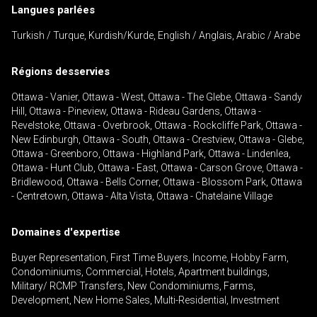
Langues parlées
Turkish / Turque, Kurdish/Kurde, English / Anglais, Arabic / Arabe
Régions desservies
En cliquant sur le bouton « soumettre », vous
consentez à nos conditions d'utilisation et vous
Ottawa - Vanier, Ottawa - West, Ottawa - The Glebe, Ottawa - Sandy
nous fournissez l'autorisation écrite de
Hill, Ottawa - Pineview, Ottawa - Rideau Gardens, Ottawa -
communiquer avec vous.
Revelstoke, Ottawa - Overbrook, Ottawa - Rockcliffe Park, Ottawa -
New Edinburgh, Ottawa - South, Ottawa - Crestview, Ottawa - Glebe,
Ottawa - Greenboro, Ottawa - Highland Park, Ottawa - Lindenlea,
Ottawa - Hunt Club, Ottawa - East, Ottawa - Carson Grove, Ottawa -
Bridlewood, Ottawa - Bells Corner, Ottawa - Blossom Park, Ottawa
- Centretown, Ottawa - Alta Vista, Ottawa - Chatelaine Village
Domaines d'expertise
Buyer Representation, First Time Buyers, Income, Hobby Farm,
Condominiums, Commercial, Hotels, Apartment buildings,
Military/ RCMP Transfers, New Condominiums, Farms,
Development, New Home Sales, Multi-Residential, Investment