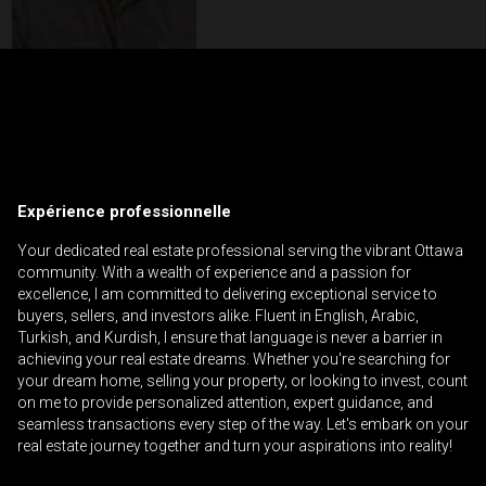
Contactez un professionnel de
l'investissement
Prénom
Veuillez
et
Expérience professionnelle
contacter
Nom
Téléphone
votre
Your dedicated real estate professional serving the vibrant Ottawa
(Optionnel)
courtier
community. With a wealth of experience and a passion for
excellence, I am committed to delivering exceptional service to
directement
Courriel
buyers, sellers, and investors alike. Fluent in English, Arabic,
Turkish, and Kurdish, I ensure that language is never a barrier in
Message
achieving your real estate dreams. Whether you're searching for
your dream home, selling your property, or looking to invest, count
on me to provide personalized attention, expert guidance, and
seamless transactions every step of the way. Let's embark on your
real estate journey together and turn your aspirations into reality!