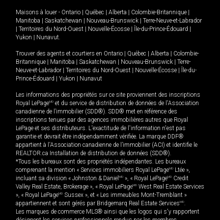
Maisons à louer -
Ontario
|
Québec
|
Alberta
|
Colombie-Britannique
|
Manitoba
|
Saskatchewan
|
Nouveau-Brunswick
|
Terre-Neuve-et-Labrador
|
Territoires du Nord-Ouest
|
Nouvelle-Écosse
|
Île-du-Prince-Édouard
|
Yukon
|
Nunavut
.
Trouver des agents et courtiers en
Ontario
|
Québec
|
Alberta
|
Colombie-
Britannique
|
Manitoba
|
Saskatchewan
|
Nouveau-Brunswick
|
Terre-
Neuve-et-Labrador
|
Territoires du Nord-Ouest
|
Nouvelle-Écosse
|
Île-du-
Prince-Édouard
|
Yukon
|
Nunavut
Les informations des propriétés sur ce site proviennent des inscriptions
Royal LePage
MD
et du service de distribution de données de l'Association
canadienne de l’immobilier (SDD®). SDD® met en référence des
inscriptions tenues par des agences immobilières autres que Royal
LePage et ses distributeurs. L'exactitude de l'information n'est pas
garantie et devrait être indépendamment vérifiée. La marque DDF®
appartient à l'Association canadienne de l’immobilier (ACI) et identifie le
REALTOR.ca Installation de distribution de données (SDD®).
*Tous les bureaux sont des propriétés indépendantes. Les bureaux
comprenant la mention « Services immobiliers Royal LePage
MD
Ltée »,
incluant sa division « Johnston & Daniel
MD
», « Royal LePage
MD
Credit
Valley Real Estate, Brokerage », « Royal LePage
MD
West Real Estate Services
», « Royal LePage
MD
Sussex », et « Les immeubles Mont-Tremblant »
appartiennent et sont gérés par Bridgemarq Real Estate Services
MD
.
Les marques de commerce MLS® ainsi que les logos qui s'y rapportent
désignent les services professionnels rendus par les membres