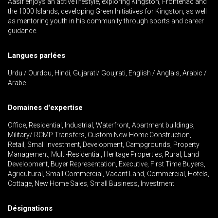
Aasif enjoys an active lifestyle, exploring Kingston, Frontenac and
the 1000 Islands, developing Green Initiatives for Kingston, as well
as mentoring youth in his community through sports and career
guidance.
En cliquant sur le bouton « soumettre », vous
Langues parlées
consentez à nos conditions d'utilisation et vous
Urdu / Ourdou, Hindi, Gujarati/ Goujrati, English / Anglais, Arabic /
nous fournissez l'autorisation écrite de
Arabe
communiquer avec vous.
Domaines d'expertise
Office, Residential, Industrial, Waterfront, Apartment buildings,
Military/ RCMP Transfers, Custom New Home Construction,
Retail, Small Investment, Development, Campgrounds, Property
Management, Multi-Residential, Heritage Properties, Rural, Land
Development, Buyer Representation, Executive, First Time Buyers,
Agricultural, Small Commercial, Vacant Land, Commercial, Hotels,
Cottage, New Home Sales, Small Business, Investment
Désignations