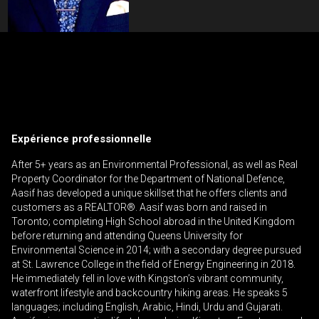
Contactez un professionnel de
l'investissement
Prénom
Veuillez
et
Expérience professionnelle
contacter
Nom
Téléphone
votre
After 5+ years as an Environmental Professional, as well as Real
(Optionnel)
courtier
Property Coordinator for the Department of National Defence,
Aasif has developed a unique skillset that he offers clients and
directement
Courriel
customers as a REALTOR®. Aasif was born and raised in
Toronto; completing High School abroad in the United Kingdom
Message
before returning and attending Queens University for
Environmental Science in 2014; with a secondary degree pursued
at St. Lawrence College in the field of Energy Engineering in 2018.
He immediately fell in love with Kingston’s vibrant community,
waterfront lifestyle and backcountry hiking areas. He speaks 5
languages; including English, Arabic, Hindi, Urdu and Gujarati.