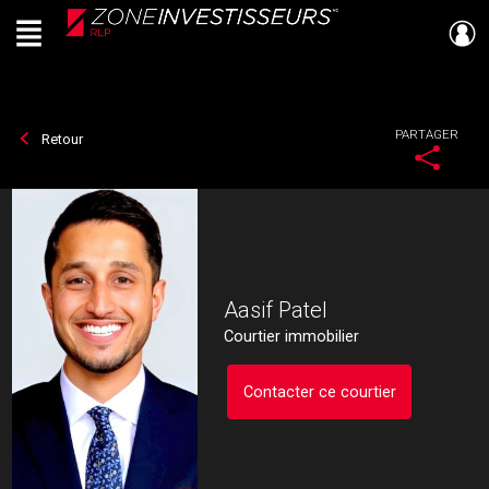
Menu
Live
En Direct
PARTAGER
Retour
Aasif Patel
Courtier immobilier
Contacter ce courtier