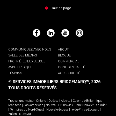
Haut de page
Facebook
LinkedIn
YouTube
Instagram
COMMUNIQUEZ AVEC NOUS
ABOUT
SALLE DES MÉDIAS
BLOGUE
PROPRIÉTÉS LUXUEUSES
COMMERCIAL
AVIS JURIDIQUE
CONFIDENTIALITÉ
TÉMOINS
ACCESSIBILITÉ
© SERVICES IMMOBILIERS BRIDGEMARQ
, 2026.
MD
TOUS DROITS RÉSERVÉS.
Trouver une maison
Ontario
|
Québec
|
Alberta
|
Colombie-Britannique
|
Manitoba
|
Saskatchewan
|
Nouveau-Brunswick
|
Terre-Neuve-et-Labrador
|
Territoires du Nord-Ouest
|
Nouvelle-Écosse
|
Île-du-Prince-Édouard
|
Yukon
|
Nunavut
.