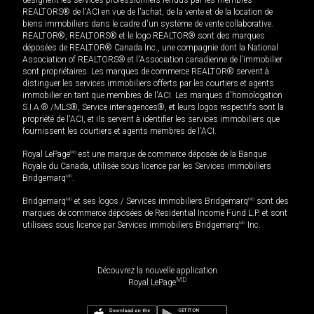
REALTORS® de l'ACI en vue de l'achat, de la vente et de la location de
biens immobiliers dans le cadre d'un système de vente collaborative.
REALTOR®, REALTORS® et le logo REALTOR® sont des marques
déposées de REALTOR® Canada Inc., une compagnie dont la National
Association of REALTORS® et l'Association canadienne de l’immobilier
sont propriétaires. Les marques de commerce REALTOR® servent à
distinguer les services immobiliers offerts par les courtiers et agents
immobilier en tant que membres de l'ACI. Les marques d'homologation
S.I.A.® /MLS®, Service inter-agences®, et leurs logos respectifs sont la
propriété de l'ACI, et ils servent à identifier les services immobiliers que
fournissent les courtiers et agents membres de l'ACI.
Royal LePage
MD
est une marque de commerce déposée de la Banque
Royale du Canada, utilisée sous licence par les Services immobiliers
Bridgemarq
MD
.
Bridgemarq
MD
et ses logos / Services immobiliers Bridgemarq
MD
sont des
marques de commerce déposées de Residential Income Fund L.P. et sont
utilisées sous licence par Services immobiliers Bridgemarq
MD
Inc.
Découvrez la nouvelle application
MD
Royal LePage