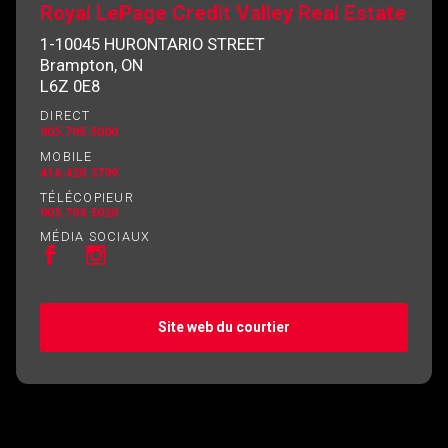
Royal LePage Credit Valley Real Estate
1-10045 HURONTARIO STREET
Brampton, ON
L6Z 0E8
En cliquant sur le bouton « soumettre », vous
DIRECT
consentez à nos conditions d'utilisation et vous
905.795.5000
nous fournissez l'autorisation écrite de
MOBILE
416.420.3799
communiquer avec vous.
TÉLÉCOPIEUR
905.793.5020
MÉDIA SOCIAUX
Site web du courtier