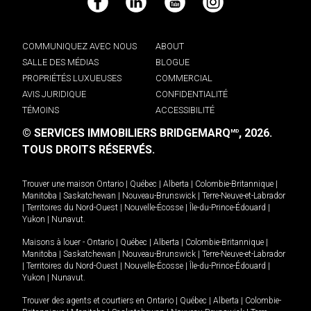
Facebook
LinkedIn
YouTube
Instagram
COMMUNIQUEZ AVEC NOUS
ABOUT
SALLE DES MÉDIAS
BLOGUE
PROPRIÉTÉS LUXUEUSES
COMMERCIAL
AVIS JURIDIQUE
CONFIDENTIALITÉ
TÉMOINS
ACCESSIBILITÉ
© SERVICES IMMOBILIERS BRIDGEMARQ
, 2026.
MD
TOUS DROITS RÉSERVÉS.
Trouver une maison
Ontario
|
Québec
|
Alberta
|
Colombie-Britannique
|
Manitoba
|
Saskatchewan
|
Nouveau-Brunswick
|
Terre-Neuve-et-Labrador
|
Territoires du Nord-Ouest
|
Nouvelle-Écosse
|
Île-du-Prince-Édouard
|
Yukon
|
Nunavut
.
Maisons à louer -
Ontario
|
Québec
|
Alberta
|
Colombie-Britannique
|
Manitoba
|
Saskatchewan
|
Nouveau-Brunswick
|
Terre-Neuve-et-Labrador
|
Territoires du Nord-Ouest
|
Nouvelle-Écosse
|
Île-du-Prince-Édouard
|
Yukon
|
Nunavut
.
Trouver des agents et courtiers en
Ontario
|
Québec
|
Alberta
|
Colombie-