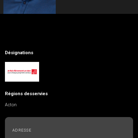
Contactez un professionnel de
l'investissement
Prénom
Désignations
Veuillez
et
contacter
Nom
Téléphone
votre
(Optionnel)
courtier
directement
Courriel
Régions desservies
Message
Acton
ADRESSE