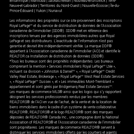
Britannique
|
Manitoba
|
Saskatchewan
|
Nouveau-Brunswick
|
Terre-
Neuve-et-Labrador
|
Territoires du Nord-Ouest
|
Nouvelle-Écosse
|
Île-du-
Prince-Édouard
|
Yukon
|
Nunavut
Les informations des propriétés sur ce site proviennent des inscriptions
Royal LePage
MD
et du service de distribution de données de l'Association
canadienne de l’immobilier (SDD®). SDD® met en référence des
inscriptions tenues par des agences immobilières autres que Royal
LePage et ses distributeurs. L'exactitude de l'information n'est pas
garantie et devrait être indépendamment vérifiée. La marque DDF®
appartient à l'Association canadienne de l’immobilier (ACI) et identifie le
REALTOR.ca Installation de distribution de données (SDD®).
*Tous les bureaux sont des propriétés indépendantes. Les bureaux
comprenant la mention « Services immobiliers Royal LePage
MD
Ltée »,
incluant sa division « Johnston & Daniel
MD
», « Royal LePage
MD
Credit
Valley Real Estate, Brokerage », « Royal LePage
MD
West Real Estate Services
», « Royal LePage
MD
Sussex », et « Les immeubles Mont-Tremblant »
appartiennent et sont gérés par Bridgemarq Real Estate Services
MD
.
Les marques de commerce MLS® ainsi que les logos qui s'y rapportent
désignent les services professionnels rendus par les membres
REALTORS® de l'ACI en vue de l'achat, de la vente et de la location de
biens immobiliers dans le cadre d'un système de vente collaborative.
REALTOR®, REALTORS® et le logo REALTOR® sont des marques
déposées de REALTOR® Canada Inc., une compagnie dont la National
Association of REALTORS® et l'Association canadienne de l’immobilier
sont propriétaires. Les marques de commerce REALTOR® servent à
distinguer les services immobiliers offerts par les courtiers et agents