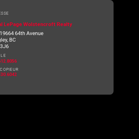
ESSE
l LePage Wolstencroft Realty
19664 64th Avenue
ley, BC
 3J6
ILE
612.8056
ÉCOPIEUR
530.6042
ez l'autorisation écrite de communiquer avec