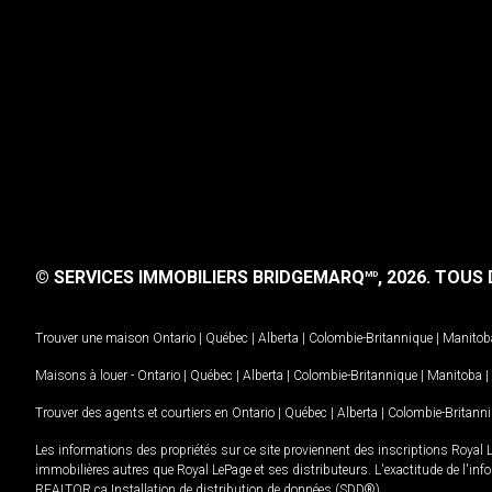
© SERVICES IMMOBILIERS BRIDGEMARQ
, 2026.
TOUS D
MD
Trouver une maison
Ontario
|
Québec
|
Alberta
|
Colombie-Britannique
|
Manitob
Maisons à louer -
Ontario
|
Québec
|
Alberta
|
Colombie-Britannique
|
Manitoba
|
Trouver des agents et courtiers en
Ontario
|
Québec
|
Alberta
|
Colombie-Britann
Les informations des propriétés sur ce site proviennent des inscriptions Royal 
immobilières autres que Royal LePage et ses distributeurs. L'exactitude de l'info
REALTOR.ca Installation de distribution de données (SDD®).