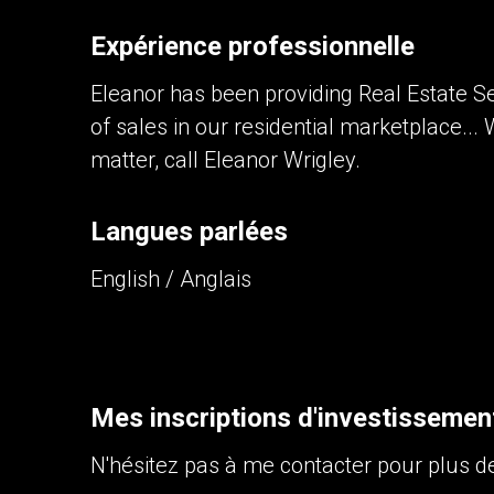
Expérience professionnelle
Contactez un professionnel 
Eleanor has been providing Real Estate Ser
Prénom
et
of sales in our residential marketplace..
Nom
Téléphone
matter, call Eleanor Wrigley.
(Optionnel)
Message
Langues parlées
English / Anglais
Mes inscriptions d'investissemen
En cliquant sur le bouton « soumettre », vou
N'hésitez pas à me contacter pour plus de
vous.