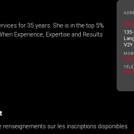
de l'investissement
ADR
Roya
vices for 35 years. She is in the top 5%
Courriel
Veuillez
135-
. When Experience, Expertise and Results
contacter
Lang
votre
V2Y
courtier
MOB
directement
604.
TÉL
604.
t
s consentez à nos conditions d'utilisation et vous nous fourniss
 renseignements sur les inscriptions disponibles.