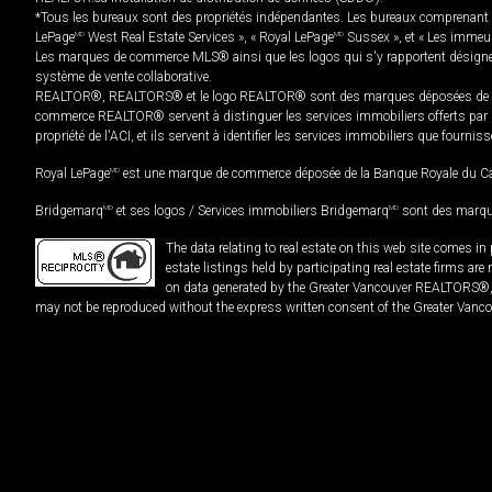
*Tous les bureaux sont des propriétés indépendantes. Les bureaux comprenant 
LePage
MD
West Real Estate Services », « Royal LePage
MD
Sussex », et « Les immeu
Les marques de commerce MLS® ainsi que les logos qui s'y rapportent désignent
système de vente collaborative.
REALTOR®, REALTORS® et le logo REALTOR® sont des marques déposées de REAL
commerce REALTOR® servent à distinguer les services immobiliers offerts par le
propriété de l'ACI, et ils servent à identifier les services immobiliers que fourni
Royal LePage
MD
est une marque de commerce déposée de la Banque Royale du Cana
Bridgemarq
MD
et ses logos / Services immobiliers Bridgemarq
MD
sont des marque
The data relating to real estate on this web site comes 
estate listings held by participating real estate firms ar
on data generated by the Greater Vancouver REALTORS®, th
may not be reproduced without the express written consent of the Greater Vanco