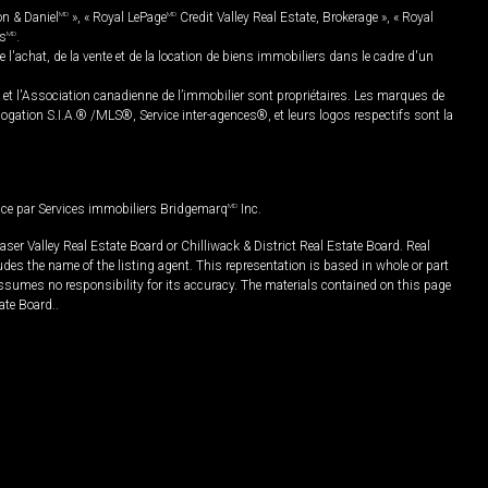
on & Daniel
MD
», « Royal LePage
MD
Credit Valley Real Estate, Brokerage », « Royal
es
MD
.
chat, de la vente et de la location de biens immobiliers dans le cadre d'un
Association canadienne de l’immobilier sont propriétaires. Les marques de
ation S.I.A.® /MLS®, Service inter-agences®, et leurs logos respectifs sont la
nce par Services immobiliers Bridgemarq
MD
Inc.
er Valley Real Estate Board or Chilliwack & District Real Estate Board. Real
udes the name of the listing agent. This representation is based in whole or part
ssumes no responsibility for its accuracy. The materials contained on this page
ate Board..