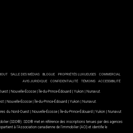
BOUT
SALLE DES MÉDIAS
BLOGUE
PROPRIÉTÉS LUXUEUSES
COMMERCIAL
AVIS JURIDIQUE
CONFIDENTIALITÉ
TÉMOINS
ACCESSIBILITÉ
-Ouest
|
Nouvelle-Écosse
|
Île-du-Prince-Édouard
|
Yukon
|
Nunavut
.
est
|
Nouvelle-Écosse
|
Île-du-Prince-Édouard
|
Yukon
|
Nunavut
.
oires du Nord-Ouest
|
Nouvelle-Écosse
|
Île-du-Prince-Édouard
|
Yukon
|
Nunavut
mobilier (SDD®). SDD® met en référence des inscriptions tenues par des agences
rtient à l'Association canadienne de l’immobilier (ACI) et identifie le