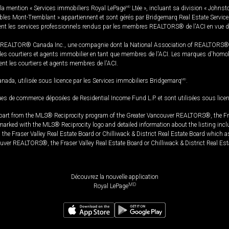
la mention « Services immobiliers Royal LePage
MD
Ltée », incluant sa division « Johnst
bles Mont-Tremblant » appartiennent et sont gérés par Bridgemarq Real Estate Servic
 les services professionnels rendus par les membres REALTORS® de l'ACI en vue de l'a
TOR® Canada Inc., une compagnie dont la National Association of REALTORS® et l'
s courtiers et agents immobilier en tant que membres de l'ACI. Les marques d'homolog
ssent les courtiers et agents membres de l'ACI.
da, utilisée sous licence par les Services immobiliers Bridgemarq
MD
.
s de commerce déposées de Residential Income Fund L.P. et sont utilisées sous lice
in part from the MLS® Reciprocity program of the Greater Vancouver REALTORS®, the Fras
e marked with the MLS® Reciprocity logo and detailed information about the listing incl
e Fraser Valley Real Estate Board or Chilliwack & District Real Estate Board which a
uver REALTORS®, the Fraser Valley Real Estate Board or Chilliwack & District Real Est
Découvrez la nouvelle application
MD
Royal LePage