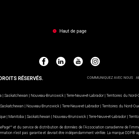
Haut de page
Facebook
LinkedIn
YouTube
Instagram
ROITS RÉSERVÉS.
COMMUNIQUEZ AVEC NOUS
A
a
|
Saskatchewan
|
Nouveau-Brunswick
|
Terre-Neuve-et-Labrador
|
Territoires du Nord
Saskatchewan
|
Nouveau-Brunswick
|
Terre-Neuve-et-Labrador
|
Territoires du Nord-Ou
ique
|
Manitoba
|
Saskatchewan
|
Nouveau-Brunswick
|
Terre-Neuve-et-Labrador
|
Territ
LePage
MD
et du service de distribution de données de l'Association canadienne de l’im
rmation n'est pas garantie et devrait être indépendamment vérifiée. La marque DDF® appa