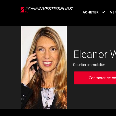
Live
En Direct
ACHETER
VE
Retour
Eleanor W
Courtier immobilier
Contacter ce co