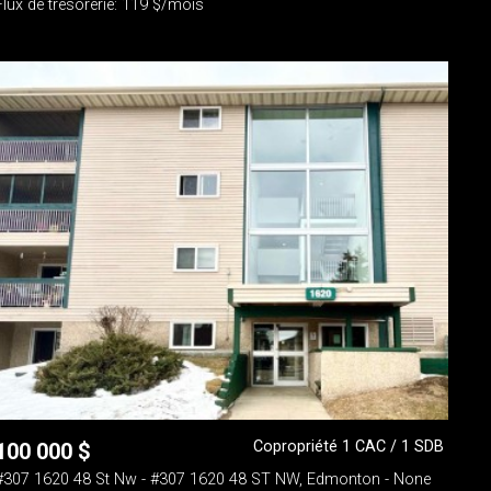
Flux de trésorerie: 119 $/mois
Copropriété 1 CAC / 1 SDB
100 000
$
#307 1620 48 St Nw - #307 1620 48 ST NW, Edmonton - None