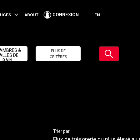
TUCES
ABOUT
EN
CONNEXION
Soumettre
AMBRES &
PLUS DE
ALLES DE
CRITÈRES
BAIN
Trier par:
Flux de trésorerie du plus élevé au