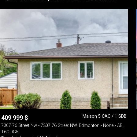
Maison 5 CAC / 1 SDB
409 999
$
7307 76 Street Nw - 7307 76 Street NW, Edmonton - None - AB,
T6C 0G5