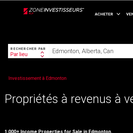
Live
En Direct
ACHETER
VE
RECHERCHER
Trouvez
RECHERCHER PAR
votre
Par lieu
Search
foyer
By
Investissement à Edmonton
Propriétés à revenus à 
1,000+ Income Properties for Sale in Edmonton.