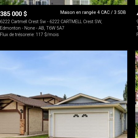
Maison en rangée 4 CAC / 3 SDB
385 000
$
6222 Cartmell Crest Sw - 6222 CARTMELL Crest SW,
Edmonton - None - AB, T6W 5A7
Flux de trésorerie: 117 $/mois