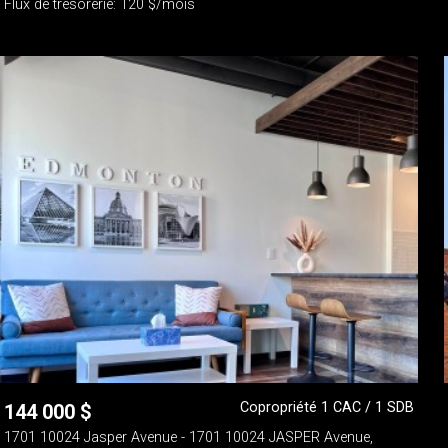
Flux de trésorerie: 120 $/mois
Copropriété 1 CAC / 1 SDB
144 000
$
1701 10024 Jasper Avenue - 1701 10024 JASPER Avenue,