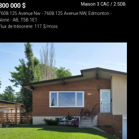
Maison 3 CAC / 2 SDB
300 000
$
7608 125 Avenue Nw - 7608 125 Avenue NW, Edmonton -
None - AB, T5B 1E1
Flux de trésorerie: 117 $/mois