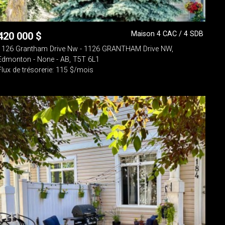
Maison 4 CAC / 4 SDB
420 000
$
1126 Grantham Drive Nw - 1126 GRANTHAM Drive NW,
Edmonton - None - AB, T5T 6L1
Flux de trésorerie: 115 $/mois