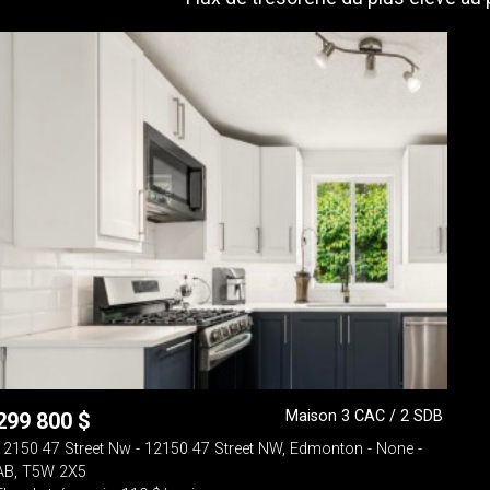
Maison 3 CAC / 2 SDB
299 800
$
12150 47 Street Nw - 12150 47 Street NW, Edmonton - None -
AB, T5W 2X5