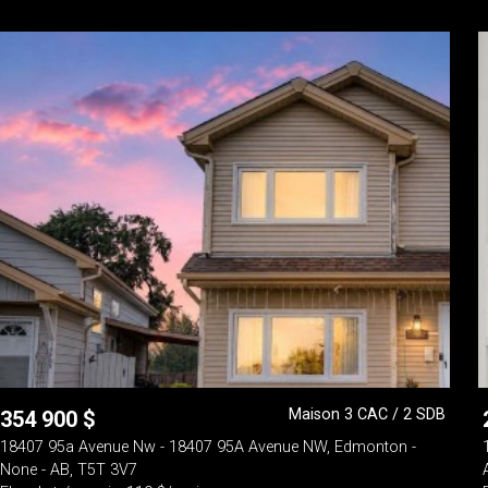
Maison 3 CAC / 2 SDB
354 900
$
18407 95a Avenue Nw - 18407 95A Avenue NW, Edmonton -
None - AB, T5T 3V7