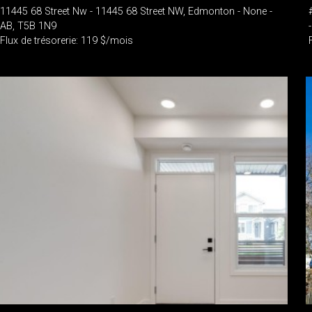
11445 68 Street Nw - 11445 68 Street NW, Edmonton - None -
AB, T5B 1N9
Flux de trésorerie: 119 $/mois