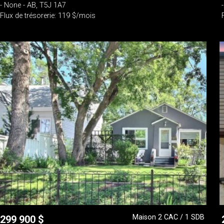
- None - AB, T5J 1A7
Flux de trésorerie: 119 $/mois
Maison 2 CAC / 1 SDB
299 900
$