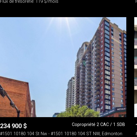
Flux de trésorerie: 119 $/mois
Copropriété 2 CAC / 1 SDB
234 900
$
#1501 10180 104 St Nw - #1501 10180 104 ST NW, Edmonton