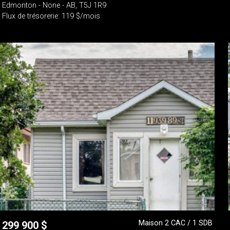
Edmonton - None - AB, T5J 1R9
Flux de trésorerie: 119 $/mois
Maison 2 CAC / 1 SDB
299 900
$