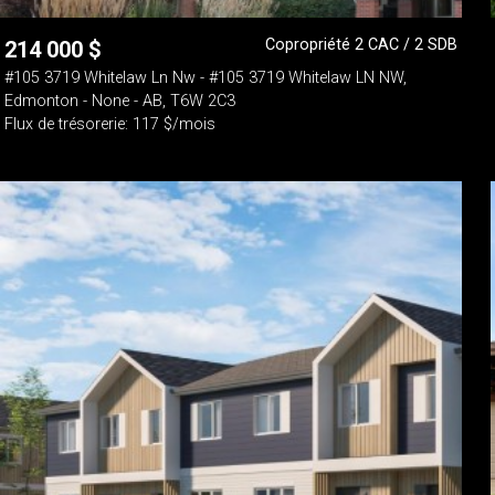
Copropriété 2 CAC / 2 SDB
214 000
$
#105 3719 Whitelaw Ln Nw - #105 3719 Whitelaw LN NW,
Edmonton - None - AB, T6W 2C3
Flux de trésorerie: 117 $/mois