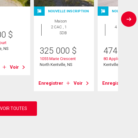
NOUVELLE INSCRIPTION
NOUVELLE INS
Maison
Maison
2 CAC , 1
4 CAC , 2
00
$
SDB
SDB
ourt
325 000
$
474 900
e, NS
1055 Marie Crescent
80 Apple Tree Lane
North Kentville, NS
Kentville, NS
Voir
Enregistrer
Voir
Enregistrer