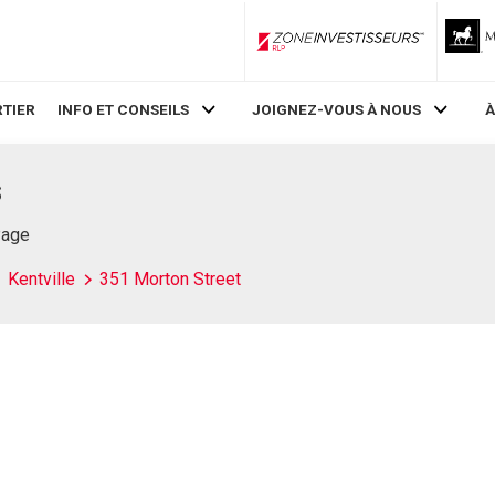
ZoneInvestisseurs RLP
TIER
INFO ET CONSEILS
JOIGNEZ-VOUS À NOUS
À
S
Page
Kentville
351 Morton Street