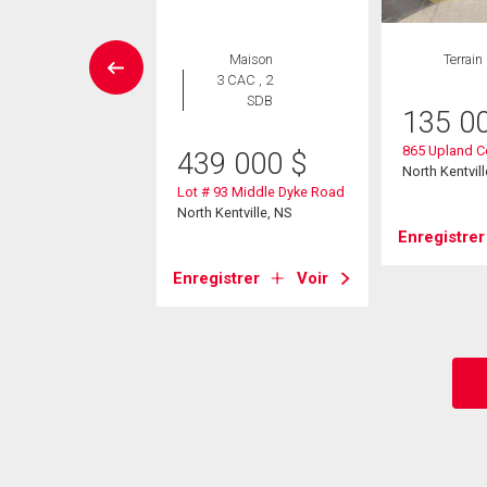
errain
Maison
Terrain
3 CAC , 2
SDB
9 900
$
135 0
ittrick Road
865 Upland C
439 000
$
entville, NS
North Kentvill
Lot # 93 Middle Dyke Road
North Kentville, NS
strer
Voir
Enregistrer
Enregistrer
Voir