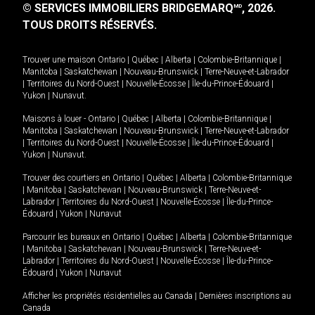
© SERVICES IMMOBILIERS BRIDGEMARQ
, 2026.
MD
TOUS DROITS RÉSERVÉS.
Trouver une maison
Ontario
|
Québec
|
Alberta
|
Colombie-Britannique
|
Manitoba
|
Saskatchewan
|
Nouveau-Brunswick
|
Terre-Neuve-et-Labrador
|
Territoires du Nord-Ouest
|
Nouvelle-Écosse
|
Île-du-Prince-Édouard
|
Yukon
|
Nunavut
.
Maisons à louer -
Ontario
|
Québec
|
Alberta
|
Colombie-Britannique
|
Manitoba
|
Saskatchewan
|
Nouveau-Brunswick
|
Terre-Neuve-et-Labrador
|
Territoires du Nord-Ouest
|
Nouvelle-Écosse
|
Île-du-Prince-Édouard
|
Yukon
|
Nunavut
.
Trouver des courtiers en
Ontario
|
Québec
|
Alberta
|
Colombie-Britannique
|
Manitoba
|
Saskatchewan
|
Nouveau-Brunswick
|
Terre-Neuve-et-
Labrador
|
Territoires du Nord-Ouest
|
Nouvelle-Écosse
|
Île-du-Prince-
Édouard
|
Yukon
|
Nunavut
Parcourir les bureaux en
Ontario
|
Québec
|
Alberta
|
Colombie-Britannique
|
Manitoba
|
Saskatchewan
|
Nouveau-Brunswick
|
Terre-Neuve-et-
Labrador
|
Territoires du Nord-Ouest
|
Nouvelle-Écosse
|
Île-du-Prince-
Édouard
|
Yukon
|
Nunavut
Afficher les propriétés résidentielles au Canada
|
Dernières inscriptions au
Canada