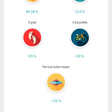
85.58 %
12.0 %
À pied
À bicyclette
0.9 %
0.0 %
Par tout autre moyen
1.52 %