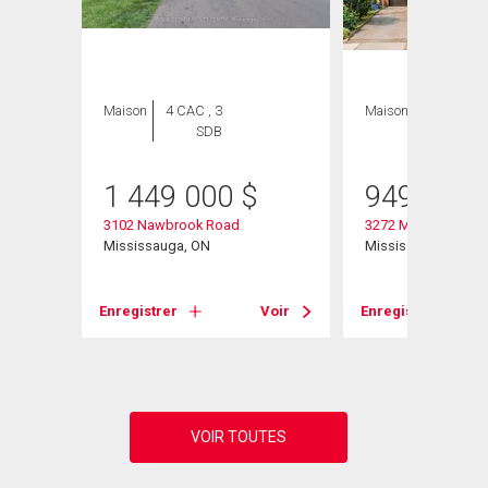
Maison
4 CAC , 3
Maison
5 CAC , 3
SDB
SDB
1 449 000
$
949 990
3102 Nawbrook Road
3272 Marlene Court
Mississauga, ON
Mississauga, ON
Enregistrer
Voir
Enregistrer
Voir