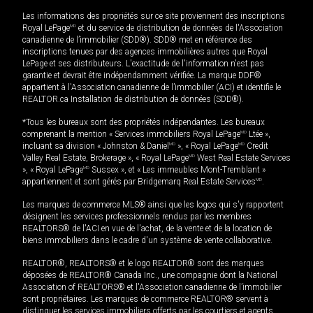
Les informations des propriétés sur ce site proviennent des inscriptions
Royal LePage
MD
et du service de distribution de données de l'Association
canadienne de l’immobilier (SDD®). SDD® met en référence des
inscriptions tenues par des agences immobilières autres que Royal
LePage et ses distributeurs. L'exactitude de l'information n'est pas
garantie et devrait être indépendamment vérifiée. La marque DDF®
appartient à l'Association canadienne de l’immobilier (ACI) et identifie le
REALTOR.ca Installation de distribution de données (SDD®).
*Tous les bureaux sont des propriétés indépendantes. Les bureaux
comprenant la mention « Services immobiliers Royal LePage
MD
Ltée »,
incluant sa division « Johnston & Daniel
MD
», « Royal LePage
MD
Credit
Valley Real Estate, Brokerage », « Royal LePage
MD
West Real Estate Services
», « Royal LePage
MD
Sussex », et « Les immeubles Mont-Tremblant »
appartiennent et sont gérés par Bridgemarq Real Estate Services
MD
.
Les marques de commerce MLS® ainsi que les logos qui s'y rapportent
désignent les services professionnels rendus par les membres
REALTORS® de l'ACI en vue de l'achat, de la vente et de la location de
biens immobiliers dans le cadre d'un système de vente collaborative.
REALTOR®, REALTORS® et le logo REALTOR® sont des marques
déposées de REALTOR® Canada Inc., une compagnie dont la National
Association of REALTORS® et l'Association canadienne de l’immobilier
sont propriétaires. Les marques de commerce REALTOR® servent à
distinguer les services immobiliers offerts par les courtiers et agents