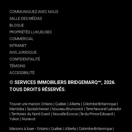
COMMUNIQUEZ AVEC NOUS
SALLE DES MÉDIAS
BLOGUE
PROPRIÉTÉS LUXUEUSES
COMMERCIAL
INTRANET
AVIS JURIDIQUE
CONFIDENTIALITÉ
TÉMOINS
ACCESSIBILITÉ
© SERVICES IMMOBILIERS BRIDGEMARQ
, 2026.
MD
TOUS DROITS RÉSERVÉS.
Trouver une maison
Ontario
|
Québec
|
Alberta
|
Colombie-Britannique
|
Manitoba
|
Saskatchewan
|
Nouveau-Brunswick
|
Terre-Neuve-et-Labrador
|
Territoires du Nord-Ouest
|
Nouvelle-Écosse
|
Île-du-Prince-Édouard
|
Yukon
|
Nunavut
.
Maisons à louer -
Ontario
|
Québec
|
Alberta
|
Colombie-Britannique
|