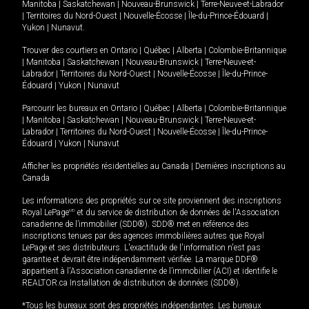
Manitoba
|
Saskatchewan
|
Nouveau-Brunswick
|
Terre-Neuve-et-Labrador
|
Territoires du Nord-Ouest
|
Nouvelle-Écosse
|
Île-du-Prince-Édouard
|
Yukon
|
Nunavut
.
Trouver des courtiers en
Ontario
|
Québec
|
Alberta
|
Colombie-Britannique
|
Manitoba
|
Saskatchewan
|
Nouveau-Brunswick
|
Terre-Neuve-et-
Labrador
|
Territoires du Nord-Ouest
|
Nouvelle-Écosse
|
Île-du-Prince-
Édouard
|
Yukon
|
Nunavut
Parcourir les bureaux en
Ontario
|
Québec
|
Alberta
|
Colombie-Britannique
|
Manitoba
|
Saskatchewan
|
Nouveau-Brunswick
|
Terre-Neuve-et-
Labrador
|
Territoires du Nord-Ouest
|
Nouvelle-Écosse
|
Île-du-Prince-
Édouard
|
Yukon
|
Nunavut
Afficher les propriétés résidentielles au Canada
|
Dernières inscriptions au
Canada
Les informations des propriétés sur ce site proviennent des inscriptions
Royal LePage
MD
et du service de distribution de données de l'Association
canadienne de l’immobilier (SDD®). SDD® met en référence des
inscriptions tenues par des agences immobilières autres que Royal
LePage et ses distributeurs. L'exactitude de l'information n'est pas
garantie et devrait être indépendamment vérifiée. La marque DDF®
appartient à l'Association canadienne de l’immobilier (ACI) et identifie le
REALTOR.ca Installation de distribution de données (SDD®).
*Tous les bureaux sont des propriétés indépendantes. Les bureaux