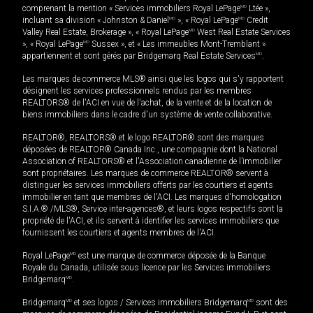
comprenant la mention « Services immobiliers Royal LePage
MD
Ltée »,
incluant sa division « Johnston & Daniel
MD
», « Royal LePage
MD
Credit
Valley Real Estate, Brokerage », « Royal LePage
MD
West Real Estate Services
», « Royal LePage
MD
Sussex », et « Les immeubles Mont-Tremblant »
appartiennent et sont gérés par Bridgemarq Real Estate Services
MD
.
Les marques de commerce MLS® ainsi que les logos qui s'y rapportent
désignent les services professionnels rendus par les membres
REALTORS® de l'ACI en vue de l'achat, de la vente et de la location de
biens immobiliers dans le cadre d'un système de vente collaborative.
REALTOR®, REALTORS® et le logo REALTOR® sont des marques
déposées de REALTOR® Canada Inc., une compagnie dont la National
Association of REALTORS® et l'Association canadienne de l’immobilier
sont propriétaires. Les marques de commerce REALTOR® servent à
distinguer les services immobiliers offerts par les courtiers et agents
immobilier en tant que membres de l'ACI. Les marques d'homologation
S.I.A.® /MLS®, Service inter-agences®, et leurs logos respectifs sont la
propriété de l'ACI, et ils servent à identifier les services immobiliers que
fournissent les courtiers et agents membres de l'ACI.
Royal LePage
MD
est une marque de commerce déposée de la Banque
Royale du Canada, utilisée sous licence par les Services immobiliers
Bridgemarq
MD
.
Bridgemarq
MD
et ses logos / Services immobiliers Bridgemarq
MD
sont des