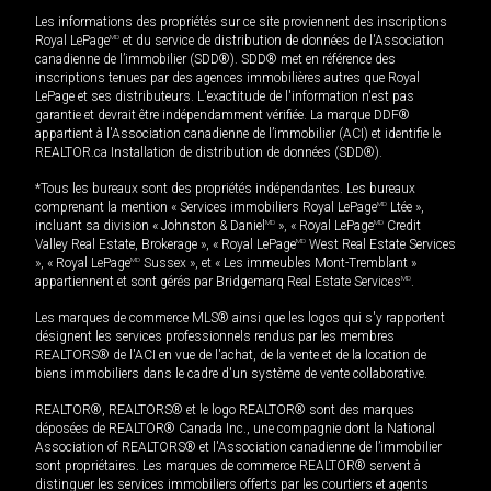
Les informations des propriétés sur ce site proviennent des inscriptions
Royal LePage
MD
et du service de distribution de données de l'Association
canadienne de l’immobilier (SDD®). SDD® met en référence des
inscriptions tenues par des agences immobilières autres que Royal
LePage et ses distributeurs. L'exactitude de l'information n'est pas
garantie et devrait être indépendamment vérifiée. La marque DDF®
appartient à l'Association canadienne de l’immobilier (ACI) et identifie le
REALTOR.ca Installation de distribution de données (SDD®).
*Tous les bureaux sont des propriétés indépendantes. Les bureaux
comprenant la mention « Services immobiliers Royal LePage
MD
Ltée »,
incluant sa division « Johnston & Daniel
MD
», « Royal LePage
MD
Credit
Valley Real Estate, Brokerage », « Royal LePage
MD
West Real Estate Services
», « Royal LePage
MD
Sussex », et « Les immeubles Mont-Tremblant »
appartiennent et sont gérés par Bridgemarq Real Estate Services
MD
.
Les marques de commerce MLS® ainsi que les logos qui s'y rapportent
désignent les services professionnels rendus par les membres
REALTORS® de l'ACI en vue de l'achat, de la vente et de la location de
biens immobiliers dans le cadre d'un système de vente collaborative.
REALTOR®, REALTORS® et le logo REALTOR® sont des marques
déposées de REALTOR® Canada Inc., une compagnie dont la National
Association of REALTORS® et l'Association canadienne de l’immobilier
sont propriétaires. Les marques de commerce REALTOR® servent à
distinguer les services immobiliers offerts par les courtiers et agents