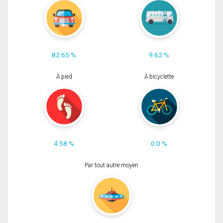
82.65 %
9.62 %
À pied
À bicyclette
4.58 %
0.0 %
Par tout autre moyen