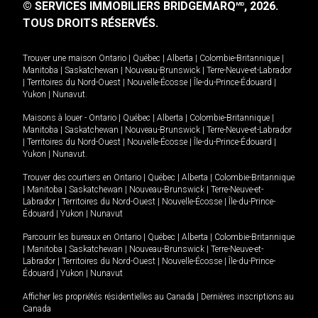
© SERVICES IMMOBILIERS BRIDGEMARQ
, 2026.
MD
TOUS DROITS RÉSERVÉS.
Trouver une maison
Ontario
|
Québec
|
Alberta
|
Colombie-Britannique
|
Manitoba
|
Saskatchewan
|
Nouveau-Brunswick
|
Terre-Neuve-et-Labrador
|
Territoires du Nord-Ouest
|
Nouvelle-Écosse
|
Île-du-Prince-Édouard
|
Yukon
|
Nunavut
.
Maisons à louer -
Ontario
|
Québec
|
Alberta
|
Colombie-Britannique
|
Manitoba
|
Saskatchewan
|
Nouveau-Brunswick
|
Terre-Neuve-et-Labrador
|
Territoires du Nord-Ouest
|
Nouvelle-Écosse
|
Île-du-Prince-Édouard
|
Yukon
|
Nunavut
.
Trouver des courtiers en
Ontario
|
Québec
|
Alberta
|
Colombie-Britannique
|
Manitoba
|
Saskatchewan
|
Nouveau-Brunswick
|
Terre-Neuve-et-
Labrador
|
Territoires du Nord-Ouest
|
Nouvelle-Écosse
|
Île-du-Prince-
Édouard
|
Yukon
|
Nunavut
Parcourir les bureaux en
Ontario
|
Québec
|
Alberta
|
Colombie-Britannique
|
Manitoba
|
Saskatchewan
|
Nouveau-Brunswick
|
Terre-Neuve-et-
Labrador
|
Territoires du Nord-Ouest
|
Nouvelle-Écosse
|
Île-du-Prince-
Édouard
|
Yukon
|
Nunavut
Afficher les propriétés résidentielles au Canada
|
Dernières inscriptions au
Canada