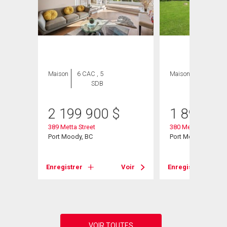
Maison
6 CAC , 5
Maison
3 CAC , 2
SDB
SDB
2 199 900
$
1 899 00
389 Metta Street
380 Metta Street
Port Moody, BC
Port Moody, BC
Voir
Enregistrer
Voir
Enregistrer