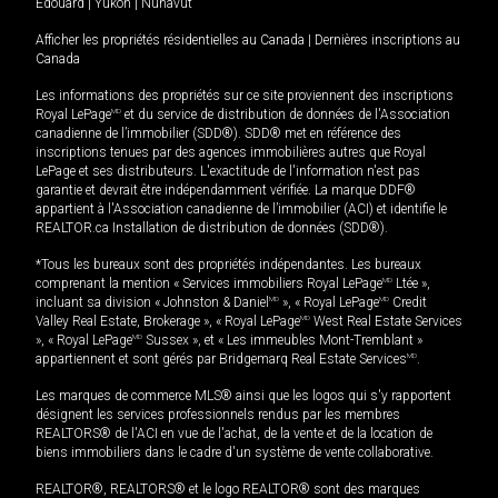
Édouard
|
Yukon
|
Nunavut
Afficher les propriétés résidentielles au Canada
|
Dernières inscriptions au
Canada
Les informations des propriétés sur ce site proviennent des inscriptions
Royal LePage
MD
et du service de distribution de données de l'Association
canadienne de l’immobilier (SDD®). SDD® met en référence des
inscriptions tenues par des agences immobilières autres que Royal
LePage et ses distributeurs. L'exactitude de l'information n'est pas
garantie et devrait être indépendamment vérifiée. La marque DDF®
appartient à l'Association canadienne de l’immobilier (ACI) et identifie le
REALTOR.ca Installation de distribution de données (SDD®).
*Tous les bureaux sont des propriétés indépendantes. Les bureaux
comprenant la mention « Services immobiliers Royal LePage
MD
Ltée »,
incluant sa division « Johnston & Daniel
MD
», « Royal LePage
MD
Credit
Valley Real Estate, Brokerage », « Royal LePage
MD
West Real Estate Services
», « Royal LePage
MD
Sussex », et « Les immeubles Mont-Tremblant »
appartiennent et sont gérés par Bridgemarq Real Estate Services
MD
.
Les marques de commerce MLS® ainsi que les logos qui s'y rapportent
désignent les services professionnels rendus par les membres
REALTORS® de l'ACI en vue de l'achat, de la vente et de la location de
biens immobiliers dans le cadre d'un système de vente collaborative.
REALTOR®, REALTORS® et le logo REALTOR® sont des marques