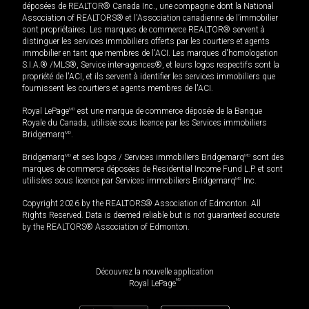
déposées de REALTOR® Canada Inc., une compagnie dont la National
Association of REALTORS® et l'Association canadienne de l’immobilier
sont propriétaires. Les marques de commerce REALTOR® servent à
distinguer les services immobiliers offerts par les courtiers et agents
immobilier en tant que membres de l'ACI. Les marques d'homologation
S.I.A.® /MLS®, Service inter-agences®, et leurs logos respectifs sont la
propriété de l'ACI, et ils servent à identifier les services immobiliers que
fournissent les courtiers et agents membres de l'ACI.
Royal LePage
MD
est une marque de commerce déposée de la Banque
Royale du Canada, utilisée sous licence par les Services immobiliers
Bridgemarq
MD
.
Bridgemarq
MD
et ses logos / Services immobiliers Bridgemarq
MD
sont des
marques de commerce déposées de Residential Income Fund L.P. et sont
utilisées sous licence par Services immobiliers Bridgemarq
MD
Inc.
Copyright 2026 by the REALTORS® Association of Edmonton. All
Rights Reserved. Data is deemed reliable but is not guaranteed accurate
by the REALTORS® Association of Edmonton.
Découvrez la nouvelle application
MD
Royal LePage