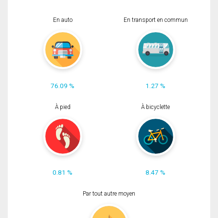
En auto
En transport en commun
76.09 %
1.27 %
À pied
À bicyclette
0.81 %
8.47 %
Par tout autre moyen