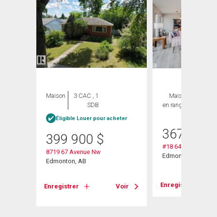
ION
Maison
3 CAC , 1
Maison
2 CAC ,
SDB
en rangée
2 SDB
Éligible Louer pour acheter
367 900
399 900
$
#18 64 Blackburn S
8719 67 Avenue Nw
Edmonton, AB
Edmonton, AB
Enregistrer
Enregistrer
Voir
Voir