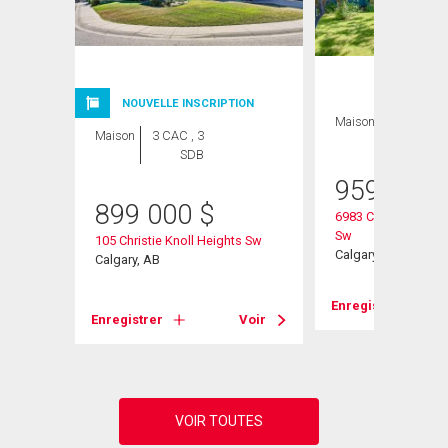
NOUVELLE INSCRIPTION
Maison
3 CAC , 3
Maison
3 CAC , 3
SDB
SDB
959 000
899 000
$
6983 Christie Estat
Sw
105 Christie Knoll Heights Sw
Calgary, AB
Calgary, AB
Enregistrer
Enregistrer
Voir
Voir