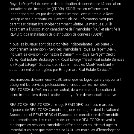
Royal LePage
MD
et du service de distribution de données de l'Association
canadienne de l’immobilier (SDD®). SDD® met en référence des
inscriptions tenues par des agences immobilières autres que Royal
LePage et ses distributeurs. L'exactitude de l'information n'est pas
garantie et devrait être indépendamment vérifiée. La marque DDF®
appartient à l'Association canadienne de l’immobilier (ACI) et identifie le
REALTOR.ca Installation de distribution de données (SDD®).
*Tous les bureaux sont des propriétés indépendantes. Les bureaux
comprenant la mention « Services immobiliers Royal LePage
MD
Ltée »,
incluant sa division « Johnston & Daniel
MD
», « Royal LePage
MD
Credit
Valley Real Estate, Brokerage », « Royal LePage
MD
West Real Estate Services
», « Royal LePage
MD
Sussex », et « Les immeubles Mont-Tremblant »
appartiennent et sont gérés par Bridgemarq Real Estate Services
MD
.
Les marques de commerce MLS® ainsi que les logos qui s'y rapportent
désignent les services professionnels rendus par les membres
REALTORS® de l'ACI en vue de l'achat, de la vente et de la location de
biens immobiliers dans le cadre d'un système de vente collaborative.
REALTOR®, REALTORS® et le logo REALTOR® sont des marques
déposées de REALTOR® Canada Inc., une compagnie dont la National
Association of REALTORS® et l'Association canadienne de l’immobilier
sont propriétaires. Les marques de commerce REALTOR® servent à
distinguer les services immobiliers offerts par les courtiers et agents
immobilier en tant que membres de l'ACI. Les marques d'homologation