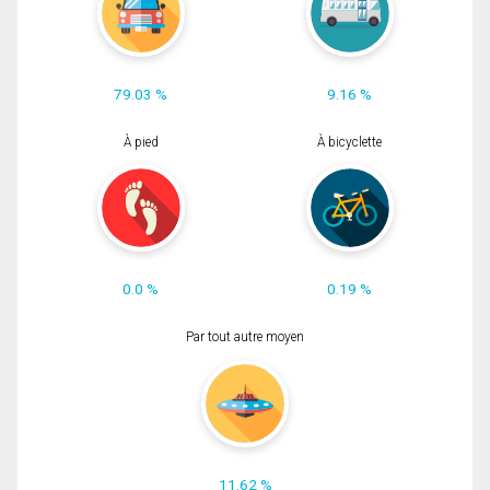
79.03 %
9.16 %
À pied
À bicyclette
0.0 %
0.19 %
Par tout autre moyen
11.62 %