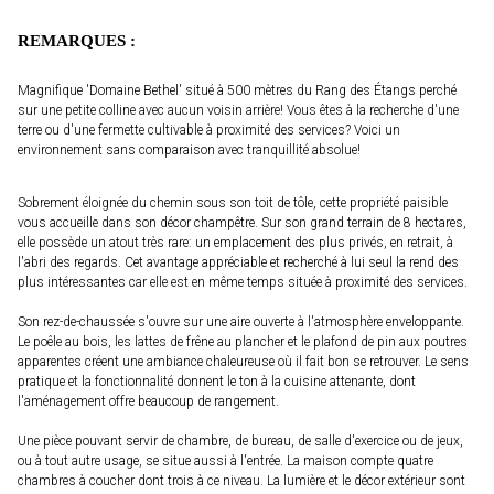
REMARQUES :
Magnifique 'Domaine Bethel' situé à 500 mètres du Rang des Étangs perché
sur une petite colline avec aucun voisin arrière! Vous êtes à la recherche d'une
terre ou d'une fermette cultivable à proximité des services? Voici un
environnement sans comparaison avec tranquillité absolue!
Sobrement éloignée du chemin sous son toit de tôle, cette propriété paisible
vous accueille dans son décor champêtre. Sur son grand terrain de 8 hectares,
elle possède un atout très rare: un emplacement des plus privés, en retrait, à
l'abri des regards. Cet avantage appréciable et recherché à lui seul la rend des
plus intéressantes car elle est en même temps située à proximité des services.
Son rez-de-chaussée s'ouvre sur une aire ouverte à l'atmosphère enveloppante.
Le poêle au bois, les lattes de frêne au plancher et le plafond de pin aux poutres
apparentes créent une ambiance chaleureuse où il fait bon se retrouver. Le sens
pratique et la fonctionnalité donnent le ton à la cuisine attenante, dont
l'aménagement offre beaucoup de rangement.
Une pièce pouvant servir de chambre, de bureau, de salle d'exercice ou de jeux,
ou à tout autre usage, se situe aussi à l'entrée. La maison compte quatre
chambres à coucher dont trois à ce niveau. La lumière et le décor extérieur sont