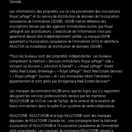
Canada
Les informations des propriétés sur ce site proviennent des inscriptions
Royal LePage
MD
et du service de distribution de données de l'Association
canadienne de l’immobilier (SDD®). SDD® met en référence des
inscriptions tenues par des agences immobilières autres que Royal
LePage et ses distributeurs. L'exactitude de l'information n'est pas
garantie et devrait être indépendamment vérifiée. La marque DDF®
appartient à l'Association canadienne de l’immobilier (ACI) et identifie le
REALTOR.ca Installation de distribution de données (SDD®).
*Tous les bureaux sont des propriétés indépendantes. Les bureaux
comprenant la mention « Services immobiliers Royal LePage
MD
Ltée »,
incluant sa division « Johnston & Daniel
MD
», « Royal LePage
MD
Credit
Valley Real Estate, Brokerage », « Royal LePage
MD
West Real Estate Services
», « Royal LePage
MD
Sussex », et « Les immeubles Mont-Tremblant »
appartiennent et sont gérés par Bridgemarq Real Estate Services
MD
.
Les marques de commerce MLS® ainsi que les logos qui s'y rapportent
désignent les services professionnels rendus par les membres
REALTORS® de l'ACI en vue de l'achat, de la vente et de la location de
biens immobiliers dans le cadre d'un système de vente collaborative.
REALTOR®, REALTORS® et le logo REALTOR® sont des marques
déposées de REALTOR® Canada Inc., une compagnie dont la National
Association of REALTORS® et l'Association canadienne de l’immobilier
sont propriétaires. Les marques de commerce REALTOR® servent à