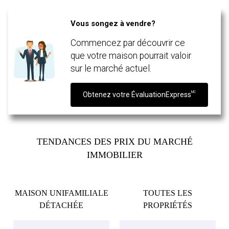
Téléphone
(Optionnel)
Vous songez à vendre?
Message
Commencez par découvrir ce
que votre maison pourrait valoir
sur le marché actuel.
MC
Obtenez votre ÉvaluationExpress
TENDANCES DES PRIX DU MARCHÉ
IMMOBILIER
En cliquant sur le bouton « soumettre », vous consentez à nos conditions d'utilisation et
MAISON UNIFAMILIALE
TOUTES LES
vous nous fournissez l'autorisation écrite de communiquer avec vous.
DÉTACHÉE
PROPRIÉTÉS