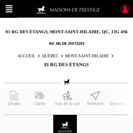
Menu
Live
En Direct
81 RG DES ÉTANGS, MONT-SAINT-HILAIRE, QC, J3G 4S6
NO. MLS® 25072203
ACCUEIL
QUÉBEC
MONT-SAINT-HILAIRE
81 RG DES ÉTANGS
Détails
Carte
Vue de la rue
Itinéraire
Données d