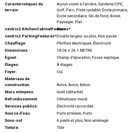
Caractéristiques du
Aucun voisin à l'arrière, Garderie/CPE,
terrain:
Golf, Parc, Piste cyclable, École primaire,
École secondaire, Ski de fond, Boisé,
Paysager, Plat
centris2.KitchenCabinetFeatures*:
Bois
centris2.ParkingFeatures*:
Double largeur ou plus, Non pavée
Chauffage:
Plinthes électriques, Électricité
Dimensions :
18.06 x 26.1 METRE
Égout:
Champ d'épuration, Fosse septique
Étages:
À étages
Foyer:
Oui
Matériaux de
construction:
Autre, Autre, Béton
Murs mitoyens:
Isolé (détaché)
Refroidissement:
Climatiseur mural
Services publics:
Électricité raccordée
Source d'eau:
Puits artésien, Puits
Sous-sol:
6 pieds et plus, Non aménagé
Toiture:
Tôle