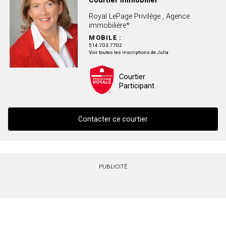
Royal LePage Privilège , Agence
immobilière*
MOBILE :
514.703.7702
Voir toutes les inscriptions de Julia
Courtier
Participant
Contacter ce courtier
Contacter ce courtier
PUBLICITÉ
Prénom
et
Nom
Courriel