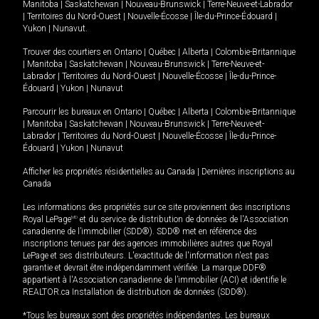
Manitoba
|
Saskatchewan
|
Nouveau-Brunswick
|
Terre-Neuve-et-Labrador
|
Territoires du Nord-Ouest
|
Nouvelle-Écosse
|
Île-du-Prince-Édouard
|
Yukon
|
Nunavut
.
Trouver des courtiers en
Ontario
|
Québec
|
Alberta
|
Colombie-Britannique
|
Manitoba
|
Saskatchewan
|
Nouveau-Brunswick
|
Terre-Neuve-et-
Labrador
|
Territoires du Nord-Ouest
|
Nouvelle-Écosse
|
Île-du-Prince-
Édouard
|
Yukon
|
Nunavut
Parcourir les bureaux en
Ontario
|
Québec
|
Alberta
|
Colombie-Britannique
|
Manitoba
|
Saskatchewan
|
Nouveau-Brunswick
|
Terre-Neuve-et-
Labrador
|
Territoires du Nord-Ouest
|
Nouvelle-Écosse
|
Île-du-Prince-
Édouard
|
Yukon
|
Nunavut
Afficher les propriétés résidentielles au Canada
|
Dernières inscriptions au
Canada
Les informations des propriétés sur ce site proviennent des inscriptions
Royal LePage
MD
et du service de distribution de données de l'Association
canadienne de l’immobilier (SDD®). SDD® met en référence des
inscriptions tenues par des agences immobilières autres que Royal
LePage et ses distributeurs. L'exactitude de l'information n'est pas
garantie et devrait être indépendamment vérifiée. La marque DDF®
appartient à l'Association canadienne de l’immobilier (ACI) et identifie le
REALTOR.ca Installation de distribution de données (SDD®).
*Tous les bureaux sont des propriétés indépendantes. Les bureaux