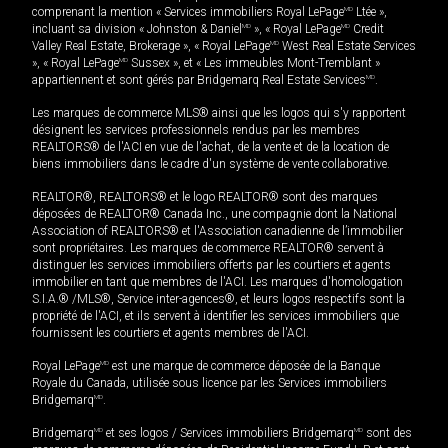
comprenant la mention « Services immobiliers Royal LePage
MD
Ltée »,
incluant sa division « Johnston & Daniel
MD
», « Royal LePage
MD
Credit
Valley Real Estate, Brokerage », « Royal LePage
MD
West Real Estate Services
», « Royal LePage
MD
Sussex », et « Les immeubles Mont-Tremblant »
appartiennent et sont gérés par Bridgemarq Real Estate Services
MD
.
Les marques de commerce MLS® ainsi que les logos qui s'y rapportent
désignent les services professionnels rendus par les membres
REALTORS® de l'ACI en vue de l'achat, de la vente et de la location de
biens immobiliers dans le cadre d'un système de vente collaborative.
REALTOR®, REALTORS® et le logo REALTOR® sont des marques
déposées de REALTOR® Canada Inc., une compagnie dont la National
Association of REALTORS® et l'Association canadienne de l’immobilier
sont propriétaires. Les marques de commerce REALTOR® servent à
distinguer les services immobiliers offerts par les courtiers et agents
immobilier en tant que membres de l'ACI. Les marques d'homologation
S.I.A.® /MLS®, Service inter-agences®, et leurs logos respectifs sont la
propriété de l'ACI, et ils servent à identifier les services immobiliers que
fournissent les courtiers et agents membres de l'ACI.
Royal LePage
MD
est une marque de commerce déposée de la Banque
Royale du Canada, utilisée sous licence par les Services immobiliers
Bridgemarq
MD
.
Bridgemarq
MD
et ses logos / Services immobiliers Bridgemarq
MD
sont des