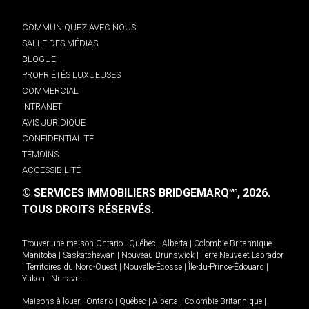
COMMUNIQUEZ AVEC NOUS
SALLE DES MÉDIAS
BLOGUE
PROPRIÉTÉS LUXUEUSES
COMMERCIAL
INTRANET
AVIS JURIDIQUE
CONFIDENTIALITÉ
TÉMOINS
ACCESSIBILITÉ
© SERVICES IMMOBILIERS BRIDGEMARQ
, 2026.
MD
TOUS DROITS RÉSERVÉS.
Trouver une maison
Ontario
|
Québec
|
Alberta
|
Colombie-Britannique
|
Manitoba
|
Saskatchewan
|
Nouveau-Brunswick
|
Terre-Neuve-et-Labrador
|
Territoires du Nord-Ouest
|
Nouvelle-Écosse
|
Île-du-Prince-Édouard
|
Yukon
|
Nunavut
.
Maisons à louer -
Ontario
|
Québec
|
Alberta
|
Colombie-Britannique
|