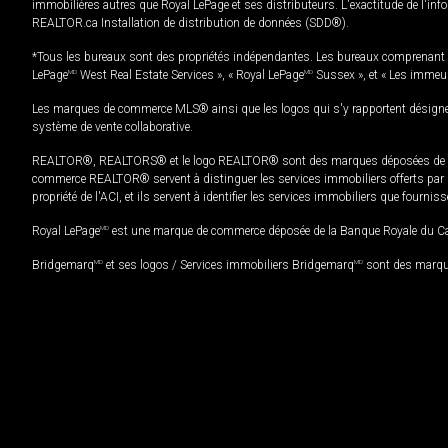
immobilières autres que Royal LePage et ses distributeurs. L'exactitude de l'info
REALTOR.ca Installation de distribution de données (SDD®).
*Tous les bureaux sont des propriétés indépendantes. Les bureaux comprenant 
LePage
MD
West Real Estate Services », « Royal LePage
MD
Sussex », et « Les immeu
Les marques de commerce MLS® ainsi que les logos qui s'y rapportent désignent
système de vente collaborative.
REALTOR®, REALTORS® et le logo REALTOR® sont des marques déposées de REAL
commerce REALTOR® servent à distinguer les services immobiliers offerts par le
propriété de l'ACI, et ils servent à identifier les services immobiliers que fourni
Royal LePage
MD
est une marque de commerce déposée de la Banque Royale du Cana
Bridgemarq
MD
et ses logos / Services immobiliers Bridgemarq
MD
sont des marque