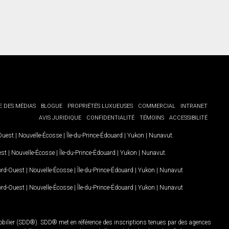
E DES MÉDIAS
BLOGUE
PROPRIÉTÉS LUXUEUSES
COMMERCIAL
INTRANET
AVIS JURIDIQUE
CONFIDENTIALITÉ
TÉMOINS
ACCESSIBILITÉ
-Ouest
|
Nouvelle-Écosse
|
Île-du-Prince-Édouard
|
Yukon
|
Nunavut
.
est
|
Nouvelle-Écosse
|
Île-du-Prince-Édouard
|
Yukon
|
Nunavut
.
Nord-Ouest
|
Nouvelle-Écosse
|
Île-du-Prince-Édouard
|
Yukon
|
Nunavut
Nord-Ouest
|
Nouvelle-Écosse
|
Île-du-Prince-Édouard
|
Yukon
|
Nunavut
mobilier (SDD®). SDD® met en référence des inscriptions tenues par des agences