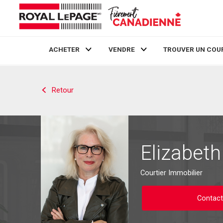
ACHETER
VENDRE
TROUVER UN COU
Live
En Direct
Retour
Elizabet
Courtier Immobilier
Contact