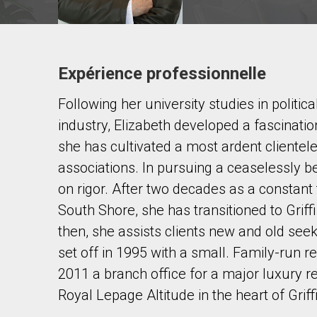
Expérience professionnelle
Contacter ce courtier
Following her university studies in politic
Prénom
et
industry, Elizabeth developed a fascinatio
Nom
Courriel
she has cultivated a most ardent clientele
associations. In pursuing a ceaselessly 
Téléphone
on rigor. After two decades as a constant 
(Optionnel)
South Shore, she has transitioned to Grif
Message
then, she assists clients new and old see
set off in 1995 with a small. Family-run r
2011 a branch office for a major luxury r
Royal Lepage Altitude in the heart of Grif