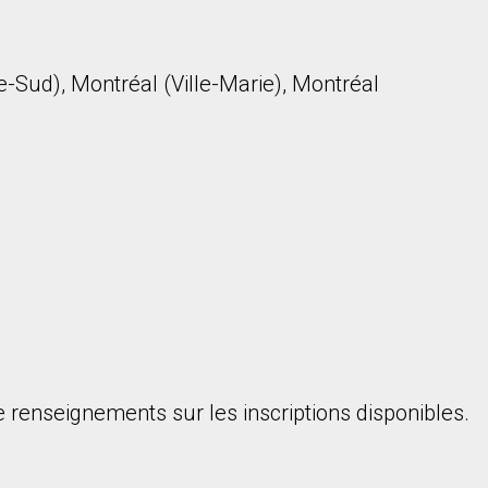
-Sud), Montréal (Ville-Marie), Montréal
onsentez à nos conditions d'utilisation et vous nous fournissez l'au
 renseignements sur les inscriptions disponibles.