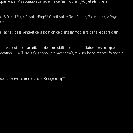
rtient à l'Association canadienne de l’immobilier (ACI) et identifie le
on & Daniel
MD
», « Royal LePage
MD
Credit Valley Real Estate, Brokerage », « Royal
es
MD
.
chat, de la vente et de la location de biens immobiliers dans le cadre d'un
Association canadienne de l’immobilier sont propriétaires. Les marques de
ation S.I.A.® /MLS®, Service inter-agences®, et leurs logos respectifs sont la
nce par Services immobiliers Bridgemarq
MD
Inc.