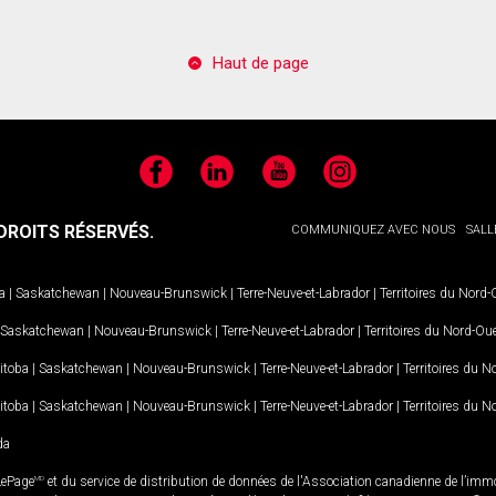
Haut de page
Facebook
LinkedIn
YouTube
Instagram
ROITS RÉSERVÉS.
COMMUNIQUEZ AVEC NOUS
SALL
a
|
Saskatchewan
|
Nouveau-Brunswick
|
Terre-Neuve-et-Labrador
|
Territoires du Nord
Saskatchewan
|
Nouveau-Brunswick
|
Terre-Neuve-et-Labrador
|
Territoires du Nord-Ou
itoba
|
Saskatchewan
|
Nouveau-Brunswick
|
Terre-Neuve-et-Labrador
|
Territoires du 
itoba
|
Saskatchewan
|
Nouveau-Brunswick
|
Terre-Neuve-et-Labrador
|
Territoires du 
da
LePage
MD
et du service de distribution de données de l'Association canadienne de l’im