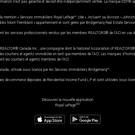
rmation n'est pas garantie et devrait être indépendamment vérifiée. La marque DDF® appa
la mention « Services immobiliers Royal LePage
MD
Ltée », incluant sa division « Johnst
bles Mont-Tremblant » appartiennent et sont gérés par Bridgemarq Real Estate Servic
 les services professionnels rendus par les membres REALTORS® de l'ACI en vue de l'a
TOR® Canada Inc., une compagnie dont la National Association of REALTORS® et l'
s courtiers et agents immobilier en tant que membres de l'ACI. Les marques d'homolog
ssent les courtiers et agents membres de l'ACI.
da, utilisée sous licence par les Services immobiliers Bridgemarq
MD
.
s de commerce déposées de Residential Income Fund L.P. et sont utilisées sous lice
Découvrez la nouvelle application
MD
Royal LePage