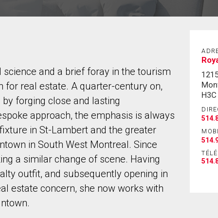
ADR
Roya
al science and a brief foray in the tourism
121
Mont
n for real estate. A quarter-century on,
H3C
 by forging close and lasting
DIRE
bespoke approach, the emphasis is always
514.
fixture in St-Lambert and the greater
MOB
514.
fintown in South West Montreal. Since
TÉL
king a similar change of scene. Having
514.
ealty outfit, and subsequently opening in
eal estate concern, she now works with
fintown.