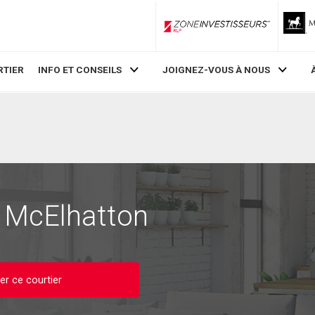
ZoneInvestisseurs RLP
RTIER
INFO ET CONSEILS
JOIGNEZ-VOUS À NOUS
h McElhatton
er ce courtier