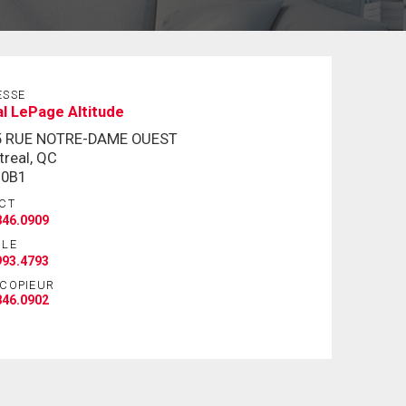
ESSE
l LePage Altitude
5 RUE NOTRE-DAME OUEST
real, QC
 0B1
CT
846.0909
ILE
993.4793
ÉCOPIEUR
846.0902