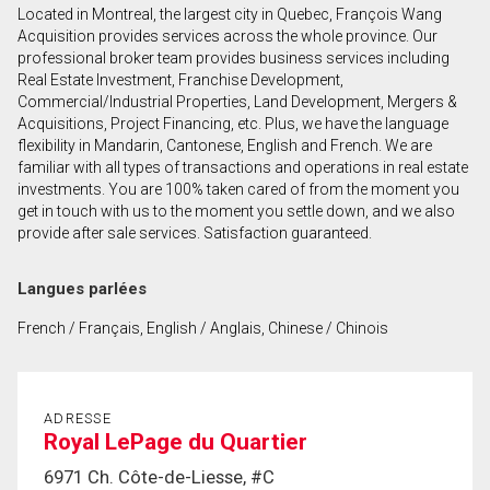
Located in Montreal, the largest city in Quebec, François Wang
Prénom
Acquisition provides services across the whole province. Our
et
professional broker team provides business services including
Nom
Real Estate Investment, Franchise Development,
Courriel
Commercial/Industrial Properties, Land Development, Mergers &
Acquisitions, Project Financing, etc. Plus, we have the language
flexibility in Mandarin, Cantonese, English and French. We are
Téléphone
familiar with all types of transactions and operations in real estate
(Optionnel)
investments. You are 100% taken cared of from the moment you
Message
get in touch with us to the moment you settle down, and we also
provide after sale services. Satisfaction guaranteed.
Langues parlées
French / Français, English / Anglais, Chinese / Chinois
ADRESSE
Royal LePage du Quartier
6971 Ch. Côte-de-Liesse, #C