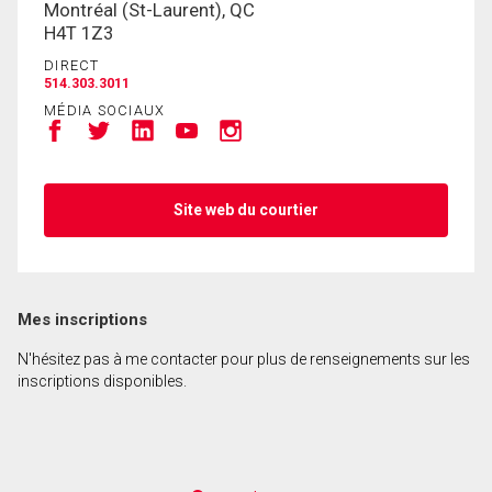
Montréal (St-Laurent), QC
H4T 1Z3
En cliquant sur le bouton « soumettre », vous
DIRECT
514.303.3011
consentez à nos conditions d'utilisation et vous
MÉDIA SOCIAUX
nous fournissez l'autorisation écrite de
communiquer avec vous.
Site web du courtier
Mes inscriptions
N'hésitez pas à me contacter pour plus de renseignements sur les
inscriptions disponibles.