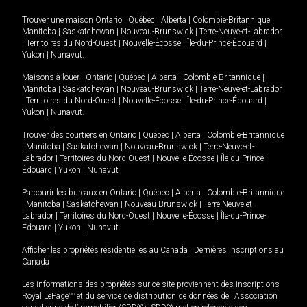
Trouver une maison
Ontario
|
Québec
|
Alberta
|
Colombie-Britannique
|
Manitoba
|
Saskatchewan
|
Nouveau-Brunswick
|
Terre-Neuve-et-Labrador
|
Territoires du Nord-Ouest
|
Nouvelle-Écosse
|
Île-du-Prince-Édouard
|
Yukon
|
Nunavut
.
Maisons à louer -
Ontario
|
Québec
|
Alberta
|
Colombie-Britannique
|
Manitoba
|
Saskatchewan
|
Nouveau-Brunswick
|
Terre-Neuve-et-Labrador
|
Territoires du Nord-Ouest
|
Nouvelle-Écosse
|
Île-du-Prince-Édouard
|
Yukon
|
Nunavut
.
Trouver des courtiers en
Ontario
|
Québec
|
Alberta
|
Colombie-Britannique
|
Manitoba
|
Saskatchewan
|
Nouveau-Brunswick
|
Terre-Neuve-et-
Labrador
|
Territoires du Nord-Ouest
|
Nouvelle-Écosse
|
Île-du-Prince-
Édouard
|
Yukon
|
Nunavut
Parcourir les bureaux en
Ontario
|
Québec
|
Alberta
|
Colombie-Britannique
|
Manitoba
|
Saskatchewan
|
Nouveau-Brunswick
|
Terre-Neuve-et-
Labrador
|
Territoires du Nord-Ouest
|
Nouvelle-Écosse
|
Île-du-Prince-
Édouard
|
Yukon
|
Nunavut
Afficher les propriétés résidentielles au Canada
|
Dernières inscriptions au
Canada
Les informations des propriétés sur ce site proviennent des inscriptions
Royal LePage
MD
et du service de distribution de données de l'Association