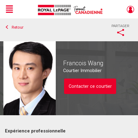
Menu
PARTAGER
Retour
Live
En Direct
Francois Wang
Courtier Immobilier
Contacter ce courtier
Expérience professionnelle
Contacter ce courtier