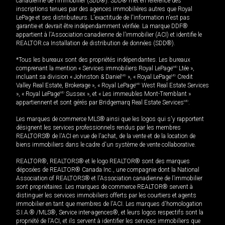
canadienne de l’immobilier (SDD®). SDD® met en référence des
inscriptions tenues par des agences immobilières autres que Royal
LePage et ses distributeurs. L'exactitude de l'information n'est pas
garantie et devrait être indépendamment vérifiée. La marque DDF®
appartient à l'Association canadienne de l’immobilier (ACI) et identifie le
REALTOR.ca Installation de distribution de données (SDD®).
*Tous les bureaux sont des propriétés indépendantes. Les bureaux
comprenant la mention « Services immobiliers Royal LePage
MD
Ltée »,
incluant sa division « Johnston & Daniel
MD
», « Royal LePage
MD
Credit
Valley Real Estate, Brokerage », « Royal LePage
MD
West Real Estate Services
», « Royal LePage
MD
Sussex », et « Les immeubles Mont-Tremblant »
appartiennent et sont gérés par Bridgemarq Real Estate Services
MD
.
Les marques de commerce MLS® ainsi que les logos qui s'y rapportent
désignent les services professionnels rendus par les membres
REALTORS® de l'ACI en vue de l'achat, de la vente et de la location de
biens immobiliers dans le cadre d'un système de vente collaborative.
REALTOR®, REALTORS® et le logo REALTOR® sont des marques
déposées de REALTOR® Canada Inc., une compagnie dont la National
Association of REALTORS® et l'Association canadienne de l’immobilier
sont propriétaires. Les marques de commerce REALTOR® servent à
distinguer les services immobiliers offerts par les courtiers et agents
immobilier en tant que membres de l'ACI. Les marques d'homologation
S.I.A.® /MLS®, Service inter-agences®, et leurs logos respectifs sont la
propriété de l'ACI, et ils servent à identifier les services immobiliers que