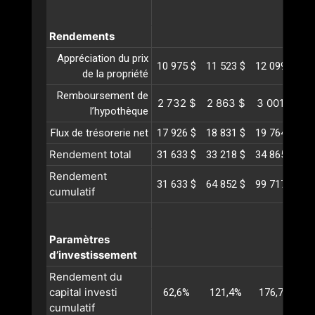
Rendements
Appréciation du prix
10 975 $
11 523 $
12 099 $
12
de la propriété
Remboursement de
2 732 $
2 863 $
3 001 $
3
l’hypothèque
Flux de trésorerie net
17 926 $
18 831 $
19 764 $
20
Rendement total
31 633 $
33 218 $
34 865 $
36
Rendement
31 633 $
64 852 $
99 717 $
13
cumulatif
Paramètres
d’investissement
Rendement du
capital investi
62,6%
121,4%
176,7%
2
cumulatif