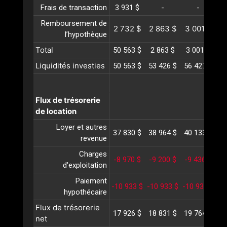
Frais de transaction
3 931 $
-
-
Remboursement de
2 732 $
2 863 $
3 001 $
3
l’hypothèque
Total
50 563 $
2 863 $
3 001 $
3
Liquidités investies
50 563 $
53 426 $
56 427 $
59
Flux de trésorerie
de location
Loyer et autres
37 830 $
38 964 $
40 133 $
41
revenue
Charges
-8 970 $
-9 200 $
-9 436 $
-
d'exploitation
Paiement
-10 933 $
-10 933 $
-10 933 $
-1
hypothécaire
Flux de trésorerie
17 926 $
18 831 $
19 764 $
20
net