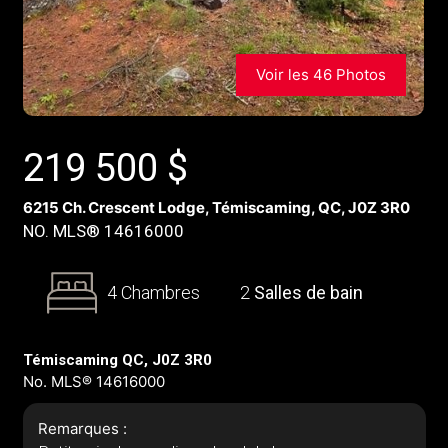
Voir les 46 Photos
219 500
$
6215 Ch. Crescent Lodge, Témiscaming, QC, J0Z 3R0
NO. MLS® 14616000
4 Chambres
2
Salles de bain
Témiscaming QC, J0Z 3R0
No. MLS® 14616000
Remarques :