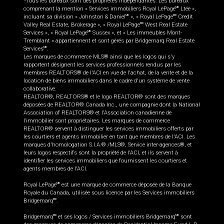
*Tous les bureaux sont des propriétés indépendantes. Les bureaux
comprenant la mention « Services immobiliers Royal LePage
Ltée »,
MD
incluant sa division « Johnston & Daniel
», « Royal LePage
Credit
MD
MD
Valley Real Estate, Brokerage », « Royal LePage
West Real Estate
MD
Services », « Royal LePage
Sussex », et « Les immeubles Mont-
MD
Tremblant » appartiennent et sont gérés par Bridgemarq Real Estate
Services
.
MD
Les marques de commerce MLS® ainsi que les logos qui s'y
rapportent désignent les services professionnels rendus par les
membres REALTORS® de l'ACI en vue de l'achat, de la vente et de la
location de biens immobiliers dans le cadre d'un système de vente
collaborative.
REALTOR®, REALTORS® et le logo REALTOR® sont des marques
déposées de REALTOR® Canada Inc., une compagnie dont la National
Association of REALTORS® et l'Association canadienne de
l’immobilier sont propriétaires. Les marques de commerce
REALTOR® servent à distinguer les services immobiliers offerts par
les courtiers et agents immobilier en tant que membres de l'ACI. Les
marques d'homologation S.I.A.® /MLS®, Service inter-agences®, et
leurs logos respectifs sont la propriété de l'ACI, et ils servent à
identifier les services immobiliers que fournissent les courtiers et
agents membres de l'ACI.
Royal LePage
est une marque de commerce déposée de la Banque
MD
Royale du Canada, utilisée sous licence par les Services immobiliers
Bridgemarq
.
MD
Bridgemarq
et ses logos / Services immobiliers Bridgemarq
sont
MD
MD