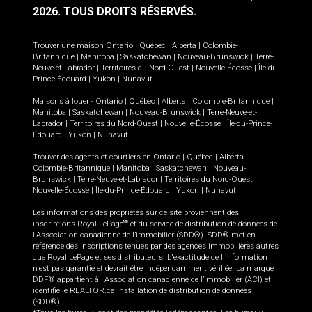
2026.
TOUS DROITS RÉSERVÉS.
Trouver une maison
Ontario
|
Québec
|
Alberta
|
Colombie-
Britannique
|
Manitoba
|
Saskatchewan
|
Nouveau-Brunswick
|
Terre-
Neuve-et-Labrador
|
Territoires du Nord-Ouest
|
Nouvelle-Écosse
|
Île-du-
Prince-Édouard
|
Yukon
|
Nunavut
.
Maisons à louer -
Ontario
|
Québec
|
Alberta
|
Colombie-Britannique
|
Manitoba
|
Saskatchewan
|
Nouveau-Brunswick
|
Terre-Neuve-et-
Labrador
|
Territoires du Nord-Ouest
|
Nouvelle-Écosse
|
Île-du-Prince-
Édouard
|
Yukon
|
Nunavut
.
Trouver des agents et courtiers en
Ontario
|
Québec
|
Alberta
|
Colombie-Britannique
|
Manitoba
|
Saskatchewan
|
Nouveau-
Brunswick
|
Terre-Neuve-et-Labrador
|
Territoires du Nord-Ouest
|
Nouvelle-Écosse
|
Île-du-Prince-Édouard
|
Yukon
|
Nunavut
Les informations des propriétés sur ce site proviennent des
inscriptions Royal LePage
et du service de distribution de données de
MD
l'Association canadienne de l’immobilier (SDD®). SDD® met en
référence des inscriptions tenues par des agences immobilières autres
que Royal LePage et ses distributeurs. L'exactitude de l'information
n'est pas garantie et devrait être indépendamment vérifiée. La marque
DDF® appartient à l'Association canadienne de l’immobilier (ACI) et
identifie le REALTOR.ca Installation de distribution de données
(SDD®).