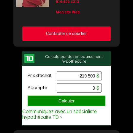
819.629.4313
Mon site Web
Contacter ce courtier
Demander des infos sur cette inscription
Prénom
et
Nom
Courriel
Téléphone
(Optionnel)
Message