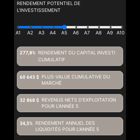
RENDEMENT POTENTIEL DE
L'INVESTISSEMENT
RENDEMENT DU CAPITAL INVESTI
277,8%
CUMULATIF
En cliquant sur le bouton « soumettre », vous consentez à nos
conditions d'utilisation et vous nous fournissez l'autorisation écrite de
PLUS-VALUE CUMULATIVE DU
60 643 $
communiquer avec vous.
MARCHÉ
REVENUS NETS D'EXPLOITATION
32 868 $
POUR L'ANNÉE
5
RENDEMENT ANNUEL DES
34,5%
LIQUIDITÉS POUR L'ANNÉE
5