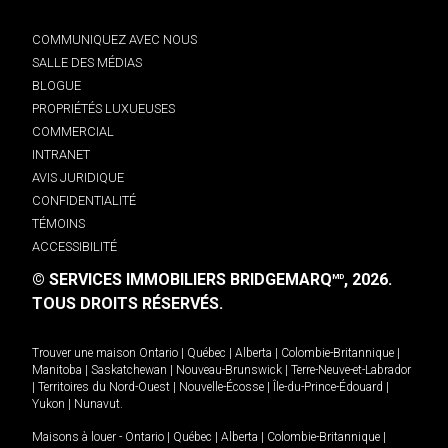
COMMUNIQUEZ AVEC NOUS
SALLE DES MÉDIAS
BLOGUE
PROPRIÉTÉS LUXUEUSES
COMMERCIAL
INTRANET
AVIS JURIDIQUE
CONFIDENTIALITÉ
TÉMOINS
ACCESSIBILITÉ
© SERVICES IMMOBILIERS BRIDGEMARQ
, 2026.
MD
TOUS DROITS RÉSERVÉS.
Trouver une maison
Ontario
|
Québec
|
Alberta
|
Colombie-Britannique
|
Manitoba
|
Saskatchewan
|
Nouveau-Brunswick
|
Terre-Neuve-et-Labrador
|
Territoires du Nord-Ouest
|
Nouvelle-Écosse
|
Île-du-Prince-Édouard
|
Yukon
|
Nunavut
.
Maisons à louer -
Ontario
|
Québec
|
Alberta
|
Colombie-Britannique
|