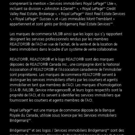
comprenant la mention « Services immobiliers Royal LePage
MD
Ltée »,
incluant sa division « Johnston & Daniel
MD
», « Royal LePage
MD
Credit
Valley Real Estate, Brokerage », « Royal LePage
MD
West Real Estate Services
», « Royal LePage
MD
Sussex », et « Les immeubles Mont-Tremblant »
appartiennent et sont gérés par Bridgemarq Real Estate Services
MD
.
Les marques de commerce MLS® ainsi que les logos qui s'y rapportent
désignent les services professionnels rendus par les membres
REALTORS® de l'ACI en vue de l'achat, de la vente et de la location de
biens immobiliers dans le cadre d'un système de vente collaborative.
REALTOR®, REALTORS® et le logo REALTOR® sont des marques
déposées de REALTOR® Canada Inc., une compagnie dont la National
Association of REALTORS® et l'Association canadienne de l’immobilier
sont propriétaires. Les marques de commerce REALTOR® servent à
distinguer les services immobiliers offerts par les courtiers et agents
immobilier en tant que membres de l'ACI. Les marques d'homologation
S.I.A.® /MLS®, Service inter-agences®, et leurs logos respectifs sont la
propriété de l'ACI, et ils servent à identifier les services immobiliers que
fournissent les courtiers et agents membres de l'ACI.
Royal LePage
MD
est une marque de commerce déposée de la Banque
Royale du Canada, utilisée sous licence par les Services immobiliers
Bridgemarq
MD
.
Bridgemarq
MD
et ses logos / Services immobiliers Bridgemarq
MD
sont des