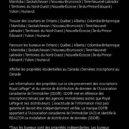
Manitoba
|
Saskatchewan
|
Nouveau-Brunswick
|
Terre-Neuve-et-Labrador
|
Territoires du Nord-Ouest
|
Nouvelle-Écosse
|
Île-du-Prince-Édouard
|
Yukon
|
Nunavut
.
Trouver des courtiers en
Ontario
|
Québec
|
Alberta
|
Colombie-Britannique
|
Manitoba
|
Saskatchewan
|
Nouveau-Brunswick
|
Terre-Neuve-et-
Labrador
|
Territoires du Nord-Ouest
|
Nouvelle-Écosse
|
Île-du-Prince-
Édouard
|
Yukon
|
Nunavut
Parcourir les bureaux en
Ontario
|
Québec
|
Alberta
|
Colombie-Britannique
|
Manitoba
|
Saskatchewan
|
Nouveau-Brunswick
|
Terre-Neuve-et-
Labrador
|
Territoires du Nord-Ouest
|
Nouvelle-Écosse
|
Île-du-Prince-
Édouard
|
Yukon
|
Nunavut
Afficher les propriétés résidentielles au Canada
|
Dernières inscriptions au
Canada
Les informations des propriétés sur ce site proviennent des inscriptions
Royal LePage
MD
et du service de distribution de données de l'Association
canadienne de l’immobilier (SDD®). SDD® met en référence des
inscriptions tenues par des agences immobilières autres que Royal
LePage et ses distributeurs. L'exactitude de l'information n'est pas
garantie et devrait être indépendamment vérifiée. La marque DDF®
appartient à l'Association canadienne de l’immobilier (ACI) et identifie le
REALTOR.ca Installation de distribution de données (SDD®).
*Tous les bureaux sont des propriétés indépendantes. Les bureaux