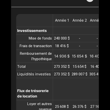
Année
1
Année
2
Année
3
A
Investissements
Mise de fonds
240 000 $
-
-
Frais de transaction
18 416 $
-
-
Remboursement de
14 936 $
15 654 $
16 406 $
1
l’hypothèque
Total
273 352 $
15 654 $
16 406 $
1
Liquidités investies
273 352 $
289 007 $
305 413 $
3
Flux de trésorerie
de location
Loyer et autres
25 608 $
26 376 $
27 167 $
2
revenue