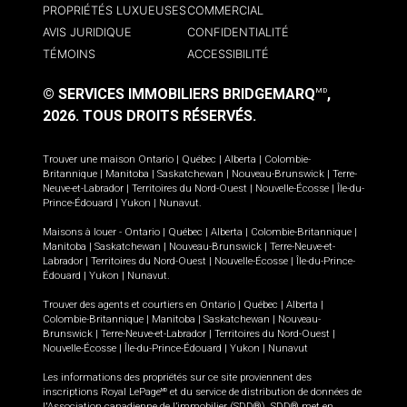
PROPRIÉTÉS LUXUEUSES
COMMERCIAL
AVIS JURIDIQUE
CONFIDENTIALITÉ
TÉMOINS
ACCESSIBILITÉ
© SERVICES IMMOBILIERS BRIDGEMARQ
,
MD
2026.
TOUS DROITS RÉSERVÉS.
Trouver une maison
Ontario
|
Québec
|
Alberta
|
Colombie-
Britannique
|
Manitoba
|
Saskatchewan
|
Nouveau-Brunswick
|
Terre-
Neuve-et-Labrador
|
Territoires du Nord-Ouest
|
Nouvelle-Écosse
|
Île-du-
Prince-Édouard
|
Yukon
|
Nunavut
.
Maisons à louer -
Ontario
|
Québec
|
Alberta
|
Colombie-Britannique
|
Manitoba
|
Saskatchewan
|
Nouveau-Brunswick
|
Terre-Neuve-et-
Labrador
|
Territoires du Nord-Ouest
|
Nouvelle-Écosse
|
Île-du-Prince-
Édouard
|
Yukon
|
Nunavut
.
Trouver des agents et courtiers en
Ontario
|
Québec
|
Alberta
|
Colombie-Britannique
|
Manitoba
|
Saskatchewan
|
Nouveau-
Brunswick
|
Terre-Neuve-et-Labrador
|
Territoires du Nord-Ouest
|
Nouvelle-Écosse
|
Île-du-Prince-Édouard
|
Yukon
|
Nunavut
Les informations des propriétés sur ce site proviennent des
inscriptions Royal LePage
et du service de distribution de données de
MD
l'Association canadienne de l’immobilier (SDD®). SDD® met en