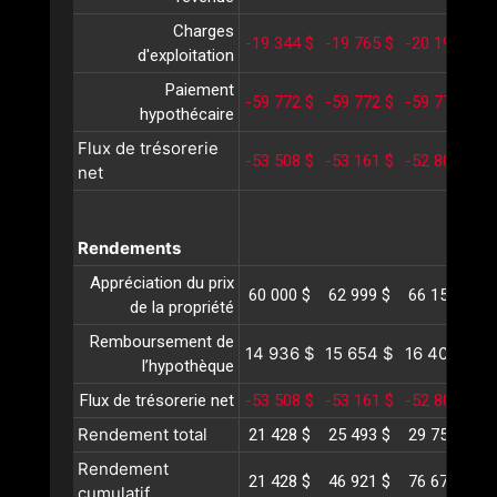
Charges
-19 344 $
-19 765 $
-20 195 $
-
d'exploitation
Paiement
-59 772 $
-59 772 $
-59 772 $
-
hypothécaire
Flux de trésorerie
-53 508 $
-53 161 $
-52 800 $
-
net
Rendements
Appréciation du prix
60 000 $
62 999 $
66 150 $
6
de la propriété
Remboursement de
14 936 $
15 654 $
16 406 $
1
l’hypothèque
Flux de trésorerie net
-53 508 $
-53 161 $
-52 800 $
-
Rendement total
21 428 $
25 493 $
29 756 $
3
Rendement
21 428 $
46 921 $
76 677 $
1
cumulatif