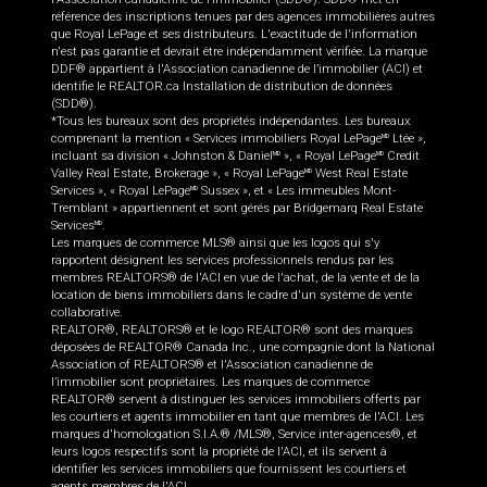
référence des inscriptions tenues par des agences immobilières autres
que Royal LePage et ses distributeurs. L'exactitude de l'information
n'est pas garantie et devrait être indépendamment vérifiée. La marque
DDF® appartient à l'Association canadienne de l’immobilier (ACI) et
identifie le REALTOR.ca Installation de distribution de données
(SDD®).
*Tous les bureaux sont des propriétés indépendantes. Les bureaux
comprenant la mention « Services immobiliers Royal LePage
Ltée »,
MD
incluant sa division « Johnston & Daniel
», « Royal LePage
Credit
MD
MD
Valley Real Estate, Brokerage », « Royal LePage
West Real Estate
MD
Services », « Royal LePage
Sussex », et « Les immeubles Mont-
MD
Tremblant » appartiennent et sont gérés par Bridgemarq Real Estate
Services
.
MD
Les marques de commerce MLS® ainsi que les logos qui s'y
rapportent désignent les services professionnels rendus par les
membres REALTORS® de l'ACI en vue de l'achat, de la vente et de la
location de biens immobiliers dans le cadre d'un système de vente
collaborative.
REALTOR®, REALTORS® et le logo REALTOR® sont des marques
déposées de REALTOR® Canada Inc., une compagnie dont la National
Association of REALTORS® et l'Association canadienne de
l’immobilier sont propriétaires. Les marques de commerce
REALTOR® servent à distinguer les services immobiliers offerts par
les courtiers et agents immobilier en tant que membres de l'ACI. Les
marques d'homologation S.I.A.® /MLS®, Service inter-agences®, et
leurs logos respectifs sont la propriété de l'ACI, et ils servent à
identifier les services immobiliers que fournissent les courtiers et
agents membres de l'ACI.