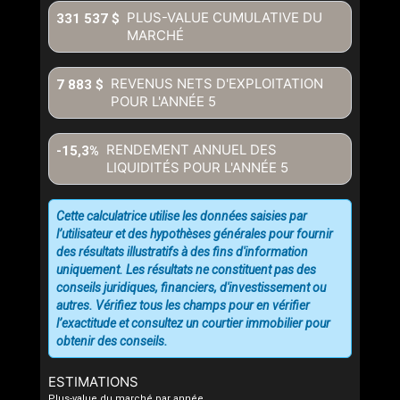
conditions d'utilisation et vous nous fournissez l'autorisation écrite de
PLUS-VALUE CUMULATIVE DU
331 537 $
communiquer avec vous.
MARCHÉ
REVENUS NETS D'EXPLOITATION
7 883 $
POUR L'ANNÉE
5
RENDEMENT ANNUEL DES
-15,3%
LIQUIDITÉS POUR L'ANNÉE
5
Cette calculatrice utilise les données saisies par
l’utilisateur et des hypothèses générales pour fournir
des résultats illustratifs à des fins d'information
uniquement. Les résultats ne constituent pas des
conseils juridiques, financiers, d'investissement ou
autres. Vérifiez tous les champs pour en vérifier
l’exactitude et consultez un courtier immobilier pour
obtenir des conseils.
ESTIMATIONS
Plus-value du marché par année