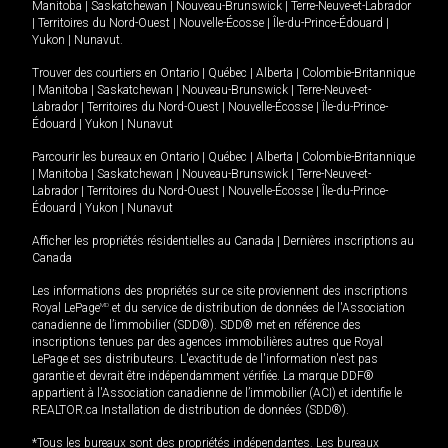
Manitoba
|
Saskatchewan
|
Nouveau-Brunswick
|
Terre-Neuve-et-Labrador
|
Territoires du Nord-Ouest
|
Nouvelle-Écosse
|
Île-du-Prince-Édouard
|
Yukon
|
Nunavut
.
Trouver des courtiers en
Ontario
|
Québec
|
Alberta
|
Colombie-Britannique
|
Manitoba
|
Saskatchewan
|
Nouveau-Brunswick
|
Terre-Neuve-et-
Labrador
|
Territoires du Nord-Ouest
|
Nouvelle-Écosse
|
Île-du-Prince-
Édouard
|
Yukon
|
Nunavut
Parcourir les bureaux en
Ontario
|
Québec
|
Alberta
|
Colombie-Britannique
|
Manitoba
|
Saskatchewan
|
Nouveau-Brunswick
|
Terre-Neuve-et-
Labrador
|
Territoires du Nord-Ouest
|
Nouvelle-Écosse
|
Île-du-Prince-
Édouard
|
Yukon
|
Nunavut
Afficher les propriétés résidentielles au Canada
|
Dernières inscriptions au
Canada
Les informations des propriétés sur ce site proviennent des inscriptions
Royal LePage
MD
et du service de distribution de données de l'Association
canadienne de l’immobilier (SDD®). SDD® met en référence des
inscriptions tenues par des agences immobilières autres que Royal
LePage et ses distributeurs. L'exactitude de l'information n'est pas
garantie et devrait être indépendamment vérifiée. La marque DDF®
appartient à l'Association canadienne de l’immobilier (ACI) et identifie le
REALTOR.ca Installation de distribution de données (SDD®).
*Tous les bureaux sont des propriétés indépendantes. Les bureaux