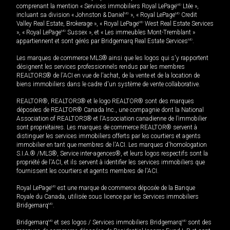
comprenant la mention « Services immobiliers Royal LePage
MD
Ltée »,
incluant sa division « Johnston & Daniel
MD
», « Royal LePage
MD
Credit
Valley Real Estate, Brokerage », « Royal LePage
MD
West Real Estate Services
», « Royal LePage
MD
Sussex », et « Les immeubles Mont-Tremblant »
appartiennent et sont gérés par Bridgemarq Real Estate Services
MD
.
Les marques de commerce MLS® ainsi que les logos qui s'y rapportent
désignent les services professionnels rendus par les membres
REALTORS® de l'ACI en vue de l'achat, de la vente et de la location de
biens immobiliers dans le cadre d'un système de vente collaborative.
REALTOR®, REALTORS® et le logo REALTOR® sont des marques
déposées de REALTOR® Canada Inc., une compagnie dont la National
Association of REALTORS® et l'Association canadienne de l’immobilier
sont propriétaires. Les marques de commerce REALTOR® servent à
distinguer les services immobiliers offerts par les courtiers et agents
immobilier en tant que membres de l'ACI. Les marques d'homologation
S.I.A.® /MLS®, Service inter-agences®, et leurs logos respectifs sont la
propriété de l'ACI, et ils servent à identifier les services immobiliers que
fournissent les courtiers et agents membres de l'ACI.
Royal LePage
MD
est une marque de commerce déposée de la Banque
Royale du Canada, utilisée sous licence par les Services immobiliers
Bridgemarq
MD
.
Bridgemarq
MD
et ses logos / Services immobiliers Bridgemarq
MD
sont des