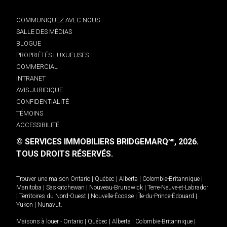
COMMUNIQUEZ AVEC NOUS
SALLE DES MÉDIAS
BLOGUE
PROPRIÉTÉS LUXUEUSES
COMMERCIAL
INTRANET
AVIS JURIDIQUE
CONFIDENTIALITÉ
TÉMOINS
ACCESSIBILITÉ
© SERVICES IMMOBILIERS BRIDGEMARQ
, 2026.
MD
TOUS DROITS RÉSERVÉS.
Trouver une maison
Ontario
|
Québec
|
Alberta
|
Colombie-Britannique
|
Manitoba
|
Saskatchewan
|
Nouveau-Brunswick
|
Terre-Neuve-et-Labrador
|
Territoires du Nord-Ouest
|
Nouvelle-Écosse
|
Île-du-Prince-Édouard
|
Yukon
|
Nunavut
.
Maisons à louer -
Ontario
|
Québec
|
Alberta
|
Colombie-Britannique
|