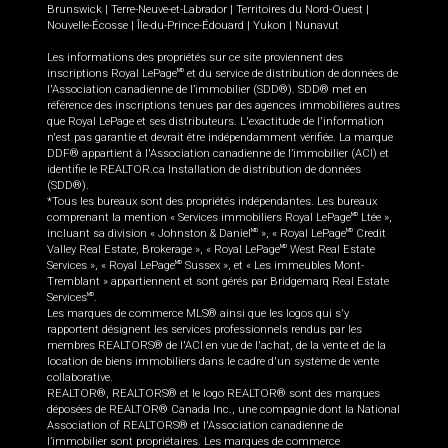
Brunswick
|
Terre-Neuve-et-Labrador
|
Territoires du Nord-Ouest
|
Nouvelle-Écosse
|
Île-du-Prince-Édouard
|
Yukon
|
Nunavut
Les informations des propriétés sur ce site proviennent des
inscriptions Royal LePage
et du service de distribution de données de
MD
l'Association canadienne de l’immobilier (SDD®). SDD® met en
référence des inscriptions tenues par des agences immobilières autres
que Royal LePage et ses distributeurs. L'exactitude de l'information
n'est pas garantie et devrait être indépendamment vérifiée. La marque
DDF® appartient à l'Association canadienne de l’immobilier (ACI) et
identifie le REALTOR.ca Installation de distribution de données
(SDD®).
*Tous les bureaux sont des propriétés indépendantes. Les bureaux
comprenant la mention « Services immobiliers Royal LePage
Ltée »,
MD
incluant sa division « Johnston & Daniel
», « Royal LePage
Credit
MD
MD
Valley Real Estate, Brokerage », « Royal LePage
West Real Estate
MD
Services », « Royal LePage
Sussex », et « Les immeubles Mont-
MD
Tremblant » appartiennent et sont gérés par Bridgemarq Real Estate
Services
.
MD
Les marques de commerce MLS® ainsi que les logos qui s'y
rapportent désignent les services professionnels rendus par les
membres REALTORS® de l'ACI en vue de l'achat, de la vente et de la
location de biens immobiliers dans le cadre d'un système de vente
collaborative.
REALTOR®, REALTORS® et le logo REALTOR® sont des marques
déposées de REALTOR® Canada Inc., une compagnie dont la National
Association of REALTORS® et l'Association canadienne de
l’immobilier sont propriétaires. Les marques de commerce