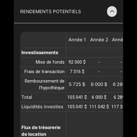
RENDEMENTS POTENTIELS
Année
1
Année
2
Année
3
A
Investissements
Mise de fonds
92 000 $
-
-
Frais de transaction
7 316 $
-
-
Remboursement de
5 725 $
6 000 $
6 289 $
l’hypothèque
Total
105 041 $
6 000 $
6 289 $
Liquidités investies
105 041 $
111 042 $
117 331 $
1
Flux de trésorerie
de location