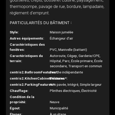
gouttières, crépis, dosseret cuisine, paysagement,
thermopompe, pavage de rue, bordure, lampadaire,
règlement d'emprunt.
PARTICULARITÉS DU BÂTIMENT :
Style:
Maison jumelée
Autres équipements:
Échangeur d'air
Caractéristiques des
fenêtres:
PVC, Manivelle (battant)
Caractéristiques du
Autoroute, Cégep, Garderie/CPE,
terrain:
Hôpital, Parc, École primaire, École
secondaire, Transport en commun
centris2.BathroomFeatures*:
Douche indépendante
centris2.KitchenCabinetFeatures*:
Mélamine
centris2.ParkingFeatures*:
Non pavée, Intégré, Simple largeur
Chauffage:
Plinthes électriques, Électricité
Condition de la
propriété:
Neuve
Égout:
Municipalité
Étages:
À un étage