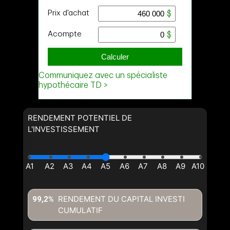
Prénom
Message
et
Nom
Courriel
Téléphone
(Optionnel)
Message
RENDEMENT POTENTIEL DE
L'INVESTISSEMENT
En cliquant sur le bouton «
soumettre », vous consentez à
nos conditions d'utilisation et
vous nous fournissez
l'autorisation écrite de
communiquer avec vous.
RENDEMENT DU CAPITAL INVESTI
99,2%
CUMULATIF