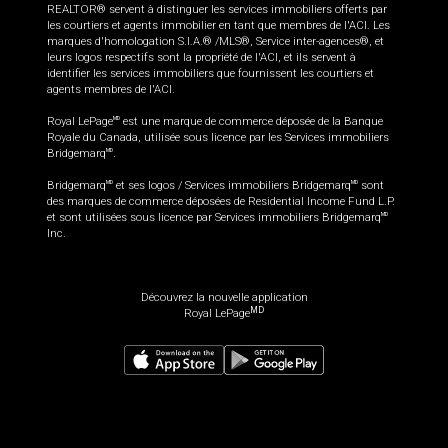
REALTOR® servent à distinguer les services immobiliers offerts par
les courtiers et agents immobilier en tant que membres de l'ACI. Les
marques d'homologation S.I.A.® /MLS®, Service inter-agences®, et
leurs logos respectifs sont la propriété de l'ACI, et ils servent à
identifier les services immobiliers que fournissent les courtiers et
agents membres de l'ACI.
Royal LePage
est une marque de commerce déposée de la Banque
MD
Royale du Canada, utilisée sous licence par les Services immobiliers
Bridgemarq
.
MD
Bridgemarq
et ses logos / Services immobiliers Bridgemarq
sont
MD
MD
des marques de commerce déposées de Residential Income Fund L.P.
et sont utilisées sous licence par Services immobiliers Bridgemarq
MD
Inc.
Découvrez la nouvelle application
MD
Royal LePage
460 000
$
+TPS/TVQ
Planifier une visite
Demander plus d'information