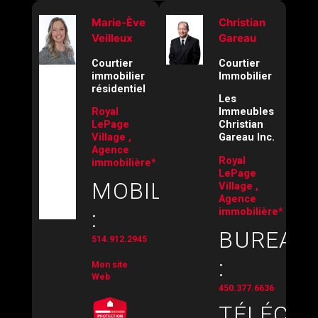
Marie-Ève
Christian
Veilleux
Gareau
Courtier
Courtier
immobilier
Immobilier
résidentiel
Les
Royal
Immeubles
LePage
Christian
Village ,
Gareau Inc.
Agence
Royal
immobilière*
LePage
MOBILE
Village ,
Agence
immobilière*
:
BUREAU
514.912.2945
:
Mon site
Web
450.377.6636
TÉLÉCOP