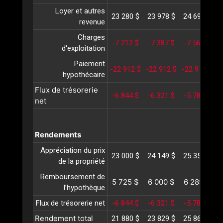
Loyer et autres
23 280 $
23 978 $
24 697 $
2
revenue
Charges
-7 212 $
-7 387 $
-7 567 $
-
d'exploitation
Paiement
-22 912 $
-22 912 $
-22 912 $
-
hypothécaire
Flux de trésorerie
-6 844 $
-6 321 $
-5 782 $
-
net
Rendements
Appréciation du prix
23 000 $
24 149 $
25 357 $
2
de la propriété
Remboursement de
5 725 $
6 000 $
6 289 $
l’hypothèque
Flux de trésorerie net
-6 844 $
-6 321 $
-5 782 $
-
Rendement total
21 880 $
23 829 $
25 864 $
2