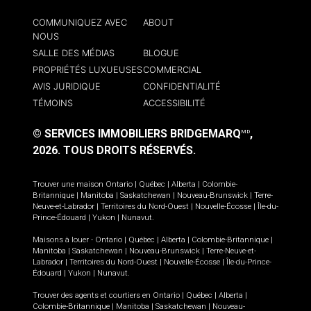
COMMUNIQUEZ AVEC
ABOUT
NOUS
SALLE DES MÉDIAS
BLOGUE
PROPRIÉTÉS LUXUEUSES
COMMERCIAL
AVIS JURIDIQUE
CONFIDENTIALITÉ
TÉMOINS
ACCESSIBILITÉ
© SERVICES IMMOBILIERS BRIDGEMARQ
,
MD
2026.
TOUS DROITS RÉSERVÉS.
Trouver une maison
Ontario
|
Québec
|
Alberta
|
Colombie-
Britannique
|
Manitoba
|
Saskatchewan
|
Nouveau-Brunswick
|
Terre-
Neuve-et-Labrador
|
Territoires du Nord-Ouest
|
Nouvelle-Écosse
|
Île-du-
Prince-Édouard
|
Yukon
|
Nunavut
.
Maisons à louer -
Ontario
|
Québec
|
Alberta
|
Colombie-Britannique
|
Manitoba
|
Saskatchewan
|
Nouveau-Brunswick
|
Terre-Neuve-et-
Labrador
|
Territoires du Nord-Ouest
|
Nouvelle-Écosse
|
Île-du-Prince-
Édouard
|
Yukon
|
Nunavut
.
Trouver des agents et courtiers en
Ontario
|
Québec
|
Alberta
|
Colombie-Britannique
|
Manitoba
|
Saskatchewan
|
Nouveau-