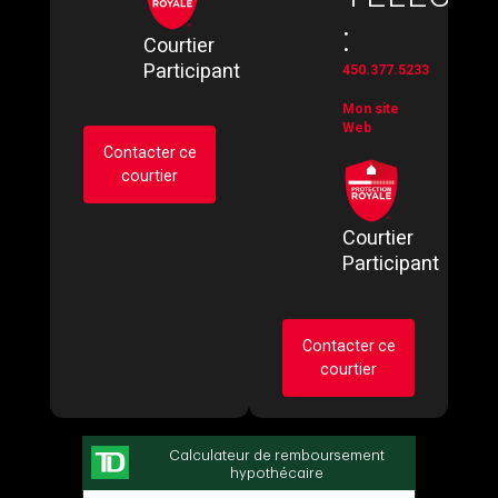
:
Courtier
Participant
450.377.5233
Mon site
Web
Contacter ce
courtier
Courtier
Demander des infos
Participant
sur cette inscription
Prénom
et
Contacter ce
Nom
courtier
Courriel
Demander des infos
Téléphone
(Optionnel)
sur cette inscription