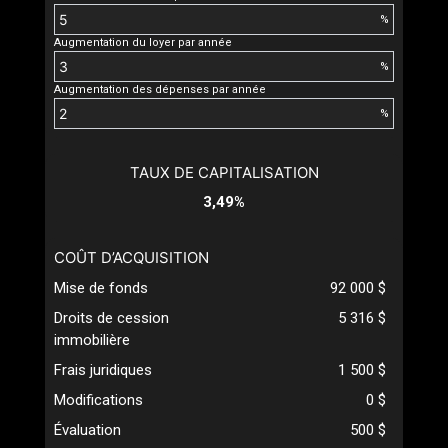
%
Augmentation du loyer par année
%
Augmentation des dépenses par année
%
TAUX DE CAPITALISATION
3,49%
COÛT D’ACQUISITION
Mise de fonds
92 000 $
Droits de cession
5 316 $
immobilière
Frais juridiques
1 500 $
Modifications
0 $
Évaluation
500 $