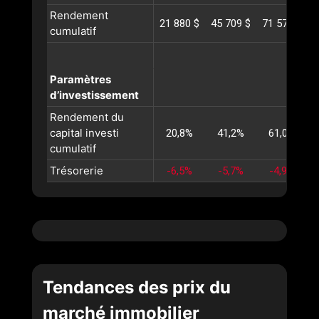
Rendement
21 880 $
45 709 $
71 574 $
9
cumulatif
Paramètres
d’investissement
Rendement du
capital investi
20,8%
41,2%
61,0%
cumulatif
Trésorerie
-6,5%
-5,7%
-4,9%
Tendances des prix du
marché immobilier