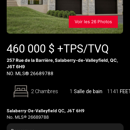
Voir les 26 Photos
460 000
$
+TPS/TVQ
257 Rue de la Barrière, Salaberry-de-Valleyfield, QC,
J6T 6H9
NO. MLS® 26689788
2 Chambres
1
Salle de bain
1141
FEE
Salaberry-De-Valleyfield QC, J6T 6H9
No. MLS® 26689788