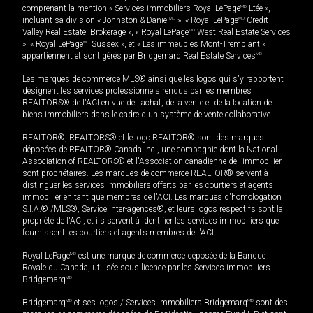
comprenant la mention « Services immobiliers Royal LePage
MD
Ltée »,
incluant sa division « Johnston & Daniel
MD
», « Royal LePage
MD
Credit
Valley Real Estate, Brokerage », « Royal LePage
MD
West Real Estate Services
», « Royal LePage
MD
Sussex », et « Les immeubles Mont-Tremblant »
appartiennent et sont gérés par Bridgemarq Real Estate Services
MD
.
Les marques de commerce MLS® ainsi que les logos qui s'y rapportent
désignent les services professionnels rendus par les membres
REALTORS® de l'ACI en vue de l'achat, de la vente et de la location de
biens immobiliers dans le cadre d'un système de vente collaborative.
REALTOR®, REALTORS® et le logo REALTOR® sont des marques
déposées de REALTOR® Canada Inc., une compagnie dont la National
Association of REALTORS® et l'Association canadienne de l’immobilier
sont propriétaires. Les marques de commerce REALTOR® servent à
distinguer les services immobiliers offerts par les courtiers et agents
immobilier en tant que membres de l'ACI. Les marques d'homologation
S.I.A.® /MLS®, Service inter-agences®, et leurs logos respectifs sont la
propriété de l'ACI, et ils servent à identifier les services immobiliers que
fournissent les courtiers et agents membres de l'ACI.
Royal LePage
MD
est une marque de commerce déposée de la Banque
Royale du Canada, utilisée sous licence par les Services immobiliers
Bridgemarq
MD
.
Bridgemarq
MD
et ses logos / Services immobiliers Bridgemarq
MD
sont des