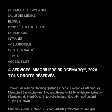
COMMUNIQUEZ AVEC NOUS
SALLE DES MÉDIAS
BLOGUE
PROPRIÉTÉS LUXUEUSES
COMMERCIAL
INTRANET
AVIS JURIDIQUE
CONFIDENTIALITÉ
TÉMOINS
ACCESSIBILITÉ
© SERVICES IMMOBILIERS BRIDGEMARQ
, 2026.
MD
TOUS DROITS RÉSERVÉS.
Trouver une maison
Ontario
|
Québec
|
Alberta
|
Colombie-Britannique
|
Manitoba
|
Saskatchewan
|
Nouveau-Brunswick
|
Terre-Neuve-et-Labrador
|
Territoires du Nord-Ouest
|
Nouvelle-Écosse
|
Île-du-Prince-Édouard
|
Yukon
|
Nunavut
.
Maisons à louer -
Ontario
|
Québec
|
Alberta
|
Colombie-Britannique
|