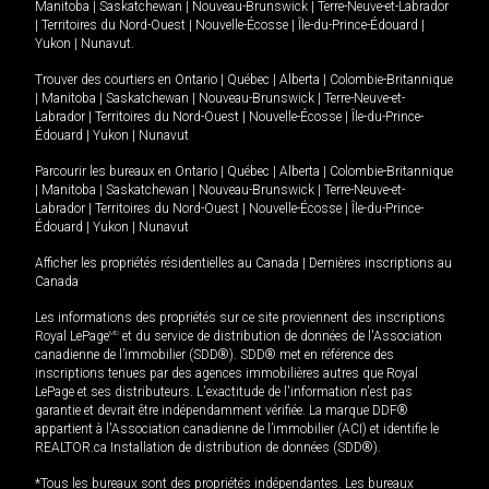
Manitoba
|
Saskatchewan
|
Nouveau-Brunswick
|
Terre-Neuve-et-Labrador
|
Territoires du Nord-Ouest
|
Nouvelle-Écosse
|
Île-du-Prince-Édouard
|
Yukon
|
Nunavut
.
Trouver des courtiers en
Ontario
|
Québec
|
Alberta
|
Colombie-Britannique
|
Manitoba
|
Saskatchewan
|
Nouveau-Brunswick
|
Terre-Neuve-et-
Labrador
|
Territoires du Nord-Ouest
|
Nouvelle-Écosse
|
Île-du-Prince-
Édouard
|
Yukon
|
Nunavut
Parcourir les bureaux en
Ontario
|
Québec
|
Alberta
|
Colombie-Britannique
|
Manitoba
|
Saskatchewan
|
Nouveau-Brunswick
|
Terre-Neuve-et-
Labrador
|
Territoires du Nord-Ouest
|
Nouvelle-Écosse
|
Île-du-Prince-
Édouard
|
Yukon
|
Nunavut
Afficher les propriétés résidentielles au Canada
|
Dernières inscriptions au
Canada
Les informations des propriétés sur ce site proviennent des inscriptions
Royal LePage
MD
et du service de distribution de données de l'Association
canadienne de l’immobilier (SDD®). SDD® met en référence des
inscriptions tenues par des agences immobilières autres que Royal
LePage et ses distributeurs. L'exactitude de l'information n'est pas
garantie et devrait être indépendamment vérifiée. La marque DDF®
appartient à l'Association canadienne de l’immobilier (ACI) et identifie le
REALTOR.ca Installation de distribution de données (SDD®).
*Tous les bureaux sont des propriétés indépendantes. Les bureaux