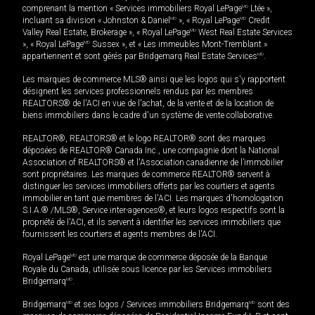
comprenant la mention « Services immobiliers Royal LePage
MD
Ltée »,
incluant sa division « Johnston & Daniel
MD
», « Royal LePage
MD
Credit
Valley Real Estate, Brokerage », « Royal LePage
MD
West Real Estate Services
», « Royal LePage
MD
Sussex », et « Les immeubles Mont-Tremblant »
appartiennent et sont gérés par Bridgemarq Real Estate Services
MD
.
Les marques de commerce MLS® ainsi que les logos qui s'y rapportent
désignent les services professionnels rendus par les membres
REALTORS® de l'ACI en vue de l'achat, de la vente et de la location de
biens immobiliers dans le cadre d'un système de vente collaborative.
REALTOR®, REALTORS® et le logo REALTOR® sont des marques
déposées de REALTOR® Canada Inc., une compagnie dont la National
Association of REALTORS® et l'Association canadienne de l’immobilier
sont propriétaires. Les marques de commerce REALTOR® servent à
distinguer les services immobiliers offerts par les courtiers et agents
immobilier en tant que membres de l'ACI. Les marques d'homologation
S.I.A.® /MLS®, Service inter-agences®, et leurs logos respectifs sont la
propriété de l'ACI, et ils servent à identifier les services immobiliers que
fournissent les courtiers et agents membres de l'ACI.
Royal LePage
MD
est une marque de commerce déposée de la Banque
Royale du Canada, utilisée sous licence par les Services immobiliers
Bridgemarq
MD
.
Bridgemarq
MD
et ses logos / Services immobiliers Bridgemarq
MD
sont des