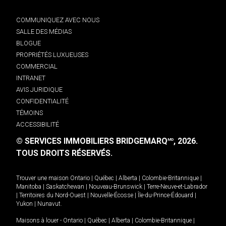
COMMUNIQUEZ AVEC NOUS
SALLE DES MÉDIAS
BLOGUE
PROPRIÉTÉS LUXUEUSES
COMMERCIAL
INTRANET
AVIS JURIDIQUE
CONFIDENTIALITÉ
TÉMOINS
ACCESSIBILITÉ
© SERVICES IMMOBILIERS BRIDGEMARQ
, 2026.
MD
TOUS DROITS RÉSERVÉS.
Trouver une maison
Ontario
|
Québec
|
Alberta
|
Colombie-Britannique
|
Manitoba
|
Saskatchewan
|
Nouveau-Brunswick
|
Terre-Neuve-et-Labrador
|
Territoires du Nord-Ouest
|
Nouvelle-Écosse
|
Île-du-Prince-Édouard
|
Yukon
|
Nunavut
.
Maisons à louer -
Ontario
|
Québec
|
Alberta
|
Colombie-Britannique
|