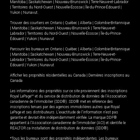
Manitoba
|
Saskatchewan
|
Nouveau-Brunswick
|
Terre-Neuve-et-Labrador
|
Territoires du Nord-Ouest
|
Nouvelle-Écosse
|
Île-du-Prince-Édouard
|
Yukon
|
Nunavut
.
Trouver des courtiers en
Ontario
|
Québec
|
Alberta
|
Colombie-Britannique
|
Manitoba
|
Saskatchewan
|
Nouveau-Brunswick
|
Terre-Neuve-et-
Labrador
|
Territoires du Nord-Ouest
|
Nouvelle-Écosse
|
Île-du-Prince-
Édouard
|
Yukon
|
Nunavut
Parcourir les bureaux en
Ontario
|
Québec
|
Alberta
|
Colombie-Britannique
|
Manitoba
|
Saskatchewan
|
Nouveau-Brunswick
|
Terre-Neuve-et-
Labrador
|
Territoires du Nord-Ouest
|
Nouvelle-Écosse
|
Île-du-Prince-
Édouard
|
Yukon
|
Nunavut
Afficher les propriétés résidentielles au Canada
|
Dernières inscriptions au
Canada
Les informations des propriétés sur ce site proviennent des inscriptions
Royal LePage
MD
et du service de distribution de données de l'Association
canadienne de l’immobilier (SDD®). SDD® met en référence des
inscriptions tenues par des agences immobilières autres que Royal
LePage et ses distributeurs. L'exactitude de l'information n'est pas
garantie et devrait être indépendamment vérifiée. La marque DDF®
appartient à l'Association canadienne de l’immobilier (ACI) et identifie le
REALTOR.ca Installation de distribution de données (SDD®).
*Tous les bureaux sont des propriétés indépendantes. Les bureaux