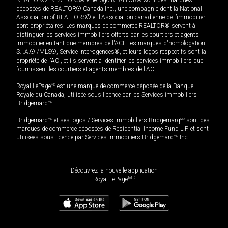
REALTOR®, REALTORS® et le logo REALTOR® sont des marques
déposées de REALTOR® Canada Inc., une compagnie dont la National
Association of REALTORS® et l'Association canadienne de l’immobilier
sont propriétaires. Les marques de commerce REALTOR® servent à
distinguer les services immobiliers offerts par les courtiers et agents
immobilier en tant que membres de l'ACI. Les marques d'homologation
S.I.A.® /MLS®, Service inter-agences®, et leurs logos respectifs sont la
propriété de l'ACI, et ils servent à identifier les services immobiliers que
fournissent les courtiers et agents membres de l'ACI.
Royal LePage
MD
est une marque de commerce déposée de la Banque
Royale du Canada, utilisée sous licence par les Services immobiliers
Bridgemarq
MD
.
Bridgemarq
MD
et ses logos / Services immobiliers Bridgemarq
MD
sont des
marques de commerce déposées de Residential Income Fund L.P. et sont
utilisées sous licence par Services immobiliers Bridgemarq
MD
Inc.
Découvrez la nouvelle application
MD
Royal LePage