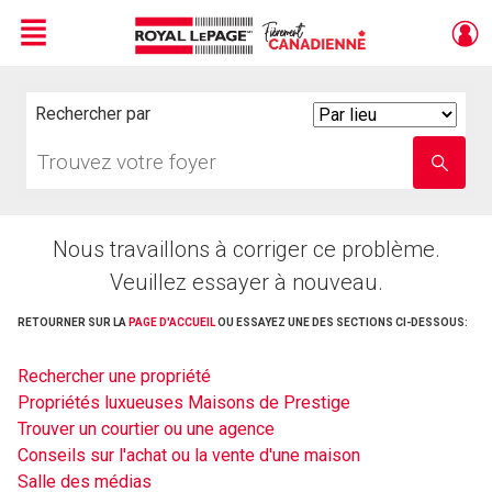
Menu
Live
En Direct
Rechercher par
Search
By
Trouvez
Entrez
votre
le
foyer
nom
de
l'école
Nous travaillons à corriger ce problème.
Veuillez essayer à nouveau.
RETOURNER SUR LA
PAGE D'ACCUEIL
OU ESSAYEZ UNE DES SECTIONS CI-DESSOUS:
Rechercher une propriété
Propriétés luxueuses Maisons de Prestige
Trouver un courtier ou une agence
Conseils sur l'achat ou la vente d'une maison
Salle des médias