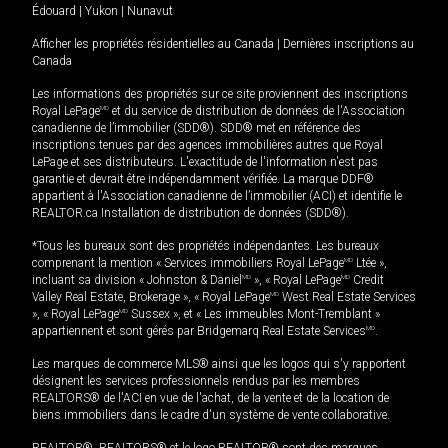
Édouard
|
Yukon
|
Nunavut
Afficher les propriétés résidentielles au Canada
|
Dernières inscriptions au
Canada
Les informations des propriétés sur ce site proviennent des inscriptions
Royal LePage
MD
et du service de distribution de données de l'Association
canadienne de l’immobilier (SDD®). SDD® met en référence des
inscriptions tenues par des agences immobilières autres que Royal
LePage et ses distributeurs. L'exactitude de l'information n'est pas
garantie et devrait être indépendamment vérifiée. La marque DDF®
appartient à l'Association canadienne de l’immobilier (ACI) et identifie le
REALTOR.ca Installation de distribution de données (SDD®).
*Tous les bureaux sont des propriétés indépendantes. Les bureaux
comprenant la mention « Services immobiliers Royal LePage
MD
Ltée »,
incluant sa division « Johnston & Daniel
MD
», « Royal LePage
MD
Credit
Valley Real Estate, Brokerage », « Royal LePage
MD
West Real Estate Services
», « Royal LePage
MD
Sussex », et « Les immeubles Mont-Tremblant »
appartiennent et sont gérés par Bridgemarq Real Estate Services
MD
.
Les marques de commerce MLS® ainsi que les logos qui s'y rapportent
désignent les services professionnels rendus par les membres
REALTORS® de l'ACI en vue de l'achat, de la vente et de la location de
biens immobiliers dans le cadre d'un système de vente collaborative.