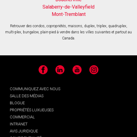
Salaberry-de-Valleyfield
Mont-Tremblant
Retrouver des condos, copropriétés, maisons, duplex, triplex, quadruplex,
multi-plex, bungalow, plain-pied à vendre dans les villes suivantes et partout au
Canada.
Facebook
LinkedIn
YouTube
Instagram
COMMUNIQUEZ AVEC NOUS
SALLE DES MÉDIAS
BLOGUE
PROPRIÉTÉS LUXUEUSES
COMMERCIAL
INTRANET
AVIS JURIDIQUE