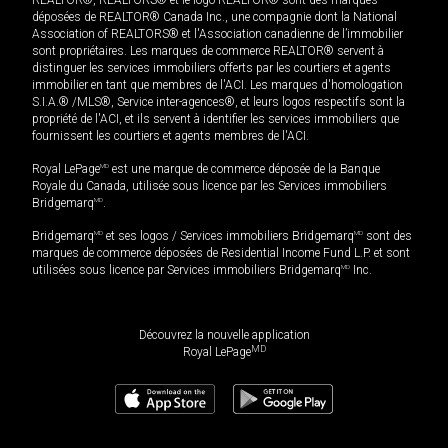
REALTOR®, REALTORS® et le logo REALTOR® sont des marques
déposées de REALTOR® Canada Inc., une compagnie dont la National
Association of REALTORS® et l'Association canadienne de l’immobilier
sont propriétaires. Les marques de commerce REALTOR® servent à
distinguer les services immobiliers offerts par les courtiers et agents
immobilier en tant que membres de l'ACI. Les marques d'homologation
S.I.A.® /MLS®, Service inter-agences®, et leurs logos respectifs sont la
propriété de l'ACI, et ils servent à identifier les services immobiliers que
fournissent les courtiers et agents membres de l'ACI.
Royal LePage
MD
est une marque de commerce déposée de la Banque
Royale du Canada, utilisée sous licence par les Services immobiliers
Bridgemarq
MD
.
Bridgemarq
MD
et ses logos / Services immobiliers Bridgemarq
MD
sont des
marques de commerce déposées de Residential Income Fund L.P. et sont
utilisées sous licence par Services immobiliers Bridgemarq
MD
Inc.
Découvrez la nouvelle application
MD
Royal LePage