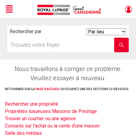
Menu
Live
En Direct
Rechercher par
Search
By
Trouvez
Entrez
votre
le
foyer
nom
de
l'école
Nous travaillons à corriger ce problème.
Veuillez essayer à nouveau.
RETOURNER SUR LA
PAGE D'ACCUEIL
OU ESSAYEZ UNE DES SECTIONS CI-DESSOUS:
Rechercher une propriété
Propriétés luxueuses Maisons de Prestige
Trouver un courtier ou une agence
Conseils sur l'achat ou la vente d'une maison
Salle des médias