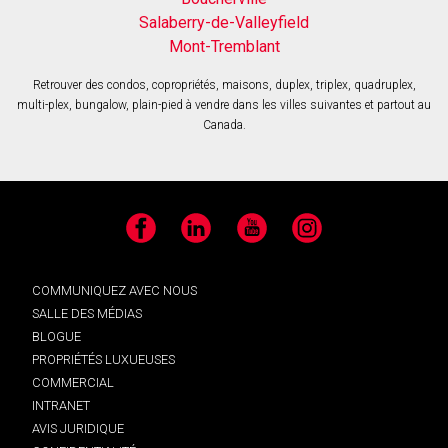
Salaberry-de-Valleyfield
Mont-Tremblant
Retrouver des condos, copropriétés, maisons, duplex, triplex, quadruplex,
multi-plex, bungalow, plain-pied à vendre dans les villes suivantes et partout au
Canada.
Facebook
LinkedIn
YouTube
Instagram
COMMUNIQUEZ AVEC NOUS
SALLE DES MÉDIAS
BLOGUE
PROPRIÉTÉS LUXUEUSES
COMMERCIAL
INTRANET
AVIS JURIDIQUE