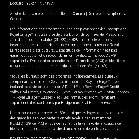
Édouard
|
Yukon
|
Nunavut
Afficher les propriétés résidentielles au Canada
|
Dernières inscriptions au
Canada
Les informations des propriétés sur ce site proviennent des inscriptions
Royal LePage
MD
et du service de distribution de données de l'Association
canadienne de l’immobilier (SDD®). SDD® met en référence des
inscriptions tenues par des agences immobilières autres que Royal
LePage et ses distributeurs. L'exactitude de l'information n'est pas
garantie et devrait être indépendamment vérifiée. La marque DDF®
appartient à l'Association canadienne de l’immobilier (ACI) et identifie le
REALTOR.ca Installation de distribution de données (SDD®).
*Tous les bureaux sont des propriétés indépendantes. Les bureaux
comprenant la mention « Services immobiliers Royal LePage
MD
Ltée »,
incluant sa division « Johnston & Daniel
MD
», « Royal LePage
MD
Credit
Valley Real Estate, Brokerage », « Royal LePage
MD
West Real Estate Services
», « Royal LePage
MD
Sussex », et « Les immeubles Mont-Tremblant »
appartiennent et sont gérés par Bridgemarq Real Estate Services
MD
.
Les marques de commerce MLS® ainsi que les logos qui s'y rapportent
désignent les services professionnels rendus par les membres
REALTORS® de l'ACI en vue de l'achat, de la vente et de la location de
biens immobiliers dans le cadre d'un système de vente collaborative.