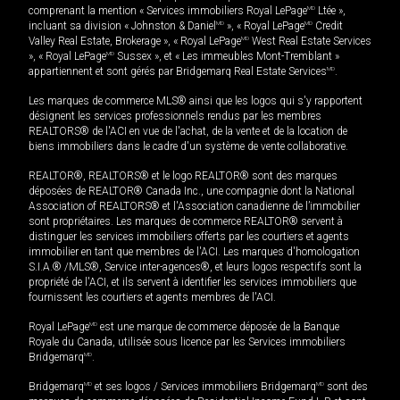
comprenant la mention « Services immobiliers Royal LePage
MD
Ltée »,
incluant sa division « Johnston & Daniel
MD
», « Royal LePage
MD
Credit
Valley Real Estate, Brokerage », « Royal LePage
MD
West Real Estate Services
», « Royal LePage
MD
Sussex », et « Les immeubles Mont-Tremblant »
appartiennent et sont gérés par Bridgemarq Real Estate Services
MD
.
Les marques de commerce MLS® ainsi que les logos qui s'y rapportent
désignent les services professionnels rendus par les membres
REALTORS® de l'ACI en vue de l'achat, de la vente et de la location de
biens immobiliers dans le cadre d'un système de vente collaborative.
REALTOR®, REALTORS® et le logo REALTOR® sont des marques
déposées de REALTOR® Canada Inc., une compagnie dont la National
Association of REALTORS® et l'Association canadienne de l’immobilier
sont propriétaires. Les marques de commerce REALTOR® servent à
distinguer les services immobiliers offerts par les courtiers et agents
immobilier en tant que membres de l'ACI. Les marques d'homologation
S.I.A.® /MLS®, Service inter-agences®, et leurs logos respectifs sont la
propriété de l'ACI, et ils servent à identifier les services immobiliers que
fournissent les courtiers et agents membres de l'ACI.
Royal LePage
MD
est une marque de commerce déposée de la Banque
Royale du Canada, utilisée sous licence par les Services immobiliers
Bridgemarq
MD
.
Bridgemarq
MD
et ses logos / Services immobiliers Bridgemarq
MD
sont des