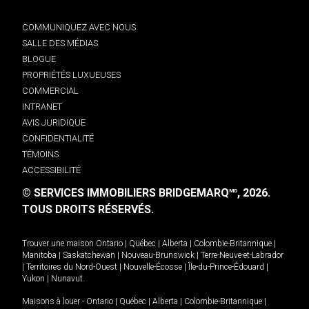
COMMUNIQUEZ AVEC NOUS
SALLE DES MÉDIAS
BLOGUE
PROPRIÉTÉS LUXUEUSES
COMMERCIAL
INTRANET
AVIS JURIDIQUE
CONFIDENTIALITÉ
TÉMOINS
ACCESSIBILITÉ
© SERVICES IMMOBILIERS BRIDGEMARQ
, 2026.
MD
TOUS DROITS RÉSERVÉS.
Trouver une maison
Ontario
|
Québec
|
Alberta
|
Colombie-Britannique
|
Manitoba
|
Saskatchewan
|
Nouveau-Brunswick
|
Terre-Neuve-et-Labrador
|
Territoires du Nord-Ouest
|
Nouvelle-Écosse
|
Île-du-Prince-Édouard
|
Yukon
|
Nunavut
.
Maisons à louer -
Ontario
|
Québec
|
Alberta
|
Colombie-Britannique
|