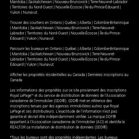
Manitoba
|
Saskatchewan
|
Nouveau-Brunswick
|
Terre-Neuve-et-Labrador
|
Territoires du Nord-Ouest
|
Nouvelle-Écosse
|
Île-du-Prince-Édouard
|
Yukon
|
Nunavut
.
Trouver des courtiers en
Ontario
|
Québec
|
Alberta
|
Colombie-Britannique
|
Manitoba
|
Saskatchewan
|
Nouveau-Brunswick
|
Terre-Neuve-et-
Labrador
|
Territoires du Nord-Ouest
|
Nouvelle-Écosse
|
Île-du-Prince-
Édouard
|
Yukon
|
Nunavut
Parcourir les bureaux en
Ontario
|
Québec
|
Alberta
|
Colombie-Britannique
|
Manitoba
|
Saskatchewan
|
Nouveau-Brunswick
|
Terre-Neuve-et-
Labrador
|
Territoires du Nord-Ouest
|
Nouvelle-Écosse
|
Île-du-Prince-
Édouard
|
Yukon
|
Nunavut
Afficher les propriétés résidentielles au Canada
|
Dernières inscriptions au
Canada
Les informations des propriétés sur ce site proviennent des inscriptions
Royal LePage
MD
et du service de distribution de données de l'Association
canadienne de l’immobilier (SDD®). SDD® met en référence des
inscriptions tenues par des agences immobilières autres que Royal
LePage et ses distributeurs. L'exactitude de l'information n'est pas
garantie et devrait être indépendamment vérifiée. La marque DDF®
appartient à l'Association canadienne de l’immobilier (ACI) et identifie le
REALTOR.ca Installation de distribution de données (SDD®).
*Tous les bureaux sont des propriétés indépendantes. Les bureaux